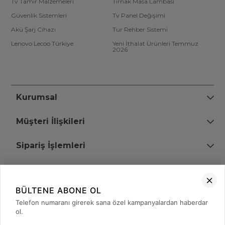
Tv Tamir Malzemeleri
Tırnak Masa Lambası
Güvenlik Sistemleri
Tv Panel Değişimi
Akü Şarj Cihazı
Tur Rehber Sistemi
Lenovo Lecoo Türkiye
Yeni İthalat Ürünleri Temmuz
2026
Kurumsal
Müşteri İlişkileri
Sipariş İşlemleri
Bize Ulaşın
BÜLTENE ABONE OL
+90 (850) 473 08 08
Telefon numaranı girerek sana özel kampanyalardan haberdar
ol.
Tevfik Bey Mah. Dr. Ali Demir Cd. No:51 Kat:2 Kobi İş Merkezi
Küçükçekmece / İstanbul