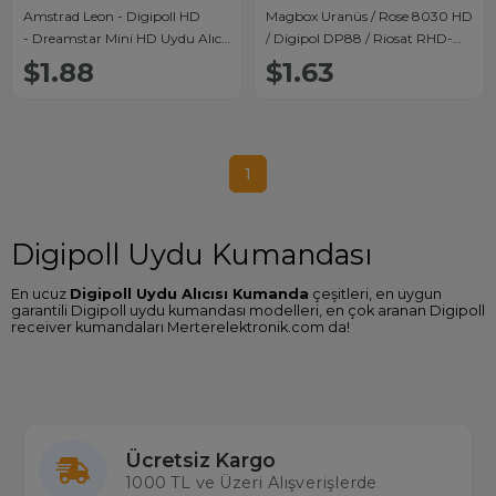
Amstrad Leon - Digipoll HD
Magbox Uranüs / Rose 8030 HD
- Dreamstar Mini HD Uydu Alıcı
/ Digipol DP88 / Riosat RHD-
Kumandası
900 / Mastertech MR-800 HD
$1.88
$1.63
Uydu Kumandası
1
Digipoll Uydu Kumandası
En ucuz
Digipoll Uydu Alıcısı Kumanda
çeşitleri, en uygun
garantili Digipoll uydu kumandası modelleri, en çok aranan Digipoll
receiver kumandaları Merterelektronik.com da!
Digipoll Uydu Kumandası Arayanlar
Tüm cihazlarda 2000'den fazla çeşidi stoklarında bulunduran
ülkemizin en büyük kumanda ithalatçısı Merter Elektronik'te siz de
Digipoll uydu alıcınızın kumandasını kolaylıkla bulabilir en uygun
Digipoll uydu kumanda fiyatı
garantisiyle kargo ücretsiz satın
Ücretsiz Kargo
alabilirsiniz. Sitemizde gerçek stok aynı gün kargo imkanıyla
1000 TL ve Üzeri Alışverişlerde
Toptan ve Perakende tüm uydu kumandalarına ulaşabilirsiniz.