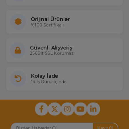
Kumandası çok sorulan bazı Digipoll uydu modelleri: Digipoll
2303-B3, DP-88
Orijinal Ürünler
%100 Sertifikalı
Güvenli Alışveriş
256Bit SSL Koruması
Kolay İade
14 İş Günü İçinde
Kayıt Ol