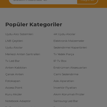
Popüler Kategoriler
Uydu Alıcı Sistemleri
4K Uydu Alıcılar
LNB Çeşitleri
Elektronik Malzemeler
Uydu Alıcılar
Seslendirme Hoparlörleri
Merkezi Anten Santralleri
Tv Yedek Parça
Tv Led Bar
IP Tv Box
Anten Kabloları
Enstrüman Aksesuarları
Çanak Anten
Cami Seslendirme
Fotokapan
Askı Aparatları
Access Point
İnvertör Fiyatları
Kuru Aküler
Akım Korumalı Prizler
Notebook Adaptör
Samsung Led Bar