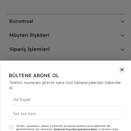
Kurumsal
Müşteri İlişkileri
Sipariş İşlemleri
Bize Ulaşın
BÜLTENE ABONE OL
+90 (850) 473 08 08
Telefon numaranı girerek sana özel kampanyalardan haberdar
ol.
Tevfik Bey Mah. Dr. Ali Demir Cd. No:51 Kat:2 Kobi İş Merkezi
Küçükçekmece / İstanbul
Tanıtım, pazarlama, reklam ve benzeri amaçlarla tarafıma ticari elektronik ileti
gönderilmesine izin veriyorum.
'ni okudum onay
Elektronik Ticari İleti Aydınlatma Metni