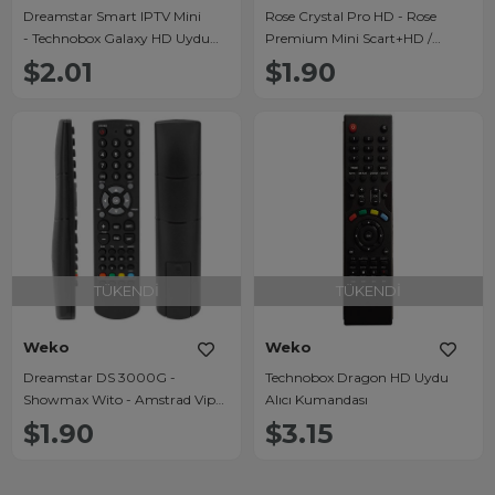
Dreamstar Smart IPTV Mini
Rose Crystal Pro HD - Rose
- Technobox Galaxy HD Uydu
Premium Mini Scart+HD /
Kumandası
Technobox Twin / Foxstar Twin
$2.01
$1.90
HD Uydu Alıcı Kumandası
TÜKENDI
TÜKENDI
Weko
Weko
Dreamstar DS 3000G -
Technobox Dragon HD Uydu
Showmax Wito - Amstrad Viper
Alıcı Kumandası
- Saturk HD Uydu Alıcı
$1.90
$3.15
Kumandası