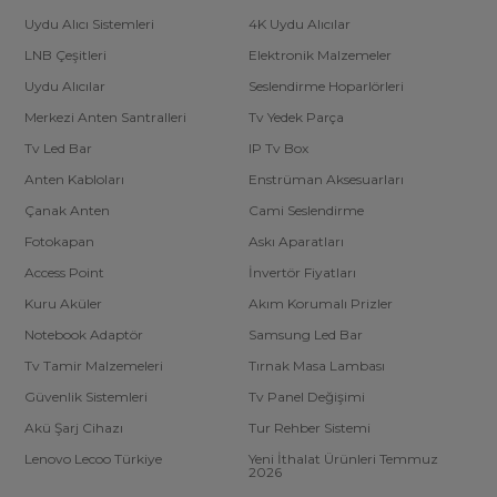
Uydu Alıcı Sistemleri
4K Uydu Alıcılar
LNB Çeşitleri
Elektronik Malzemeler
Uydu Alıcılar
Seslendirme Hoparlörleri
Merkezi Anten Santralleri
Tv Yedek Parça
Tv Led Bar
IP Tv Box
Anten Kabloları
Enstrüman Aksesuarları
Çanak Anten
Cami Seslendirme
Fotokapan
Askı Aparatları
Access Point
İnvertör Fiyatları
Kuru Aküler
Akım Korumalı Prizler
Notebook Adaptör
Samsung Led Bar
Tv Tamir Malzemeleri
Tırnak Masa Lambası
Güvenlik Sistemleri
Tv Panel Değişimi
Akü Şarj Cihazı
Tur Rehber Sistemi
Lenovo Lecoo Türkiye
Yeni İthalat Ürünleri Temmuz
2026