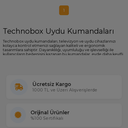
1
Technobox Uydu Kumandaları
Technobox uydu kumandaları, televizyon ve uydu cihazlarınızı
kolayca kontrol etmenizi sağlayan kaliteli ve ergonomik
tasarımlara sahiptir. Dayanıklılığı, uyumluluğu ve işlevselliği ile
kullanıcıların beğenisini kazanan bu kumandalar, evde daha keyifli
bir TV deneyimi sunar.
Technobox Uydu Kumandalarının Öne Çıkan
Özellikleri
Ücretsiz Kargo
Geniş Uyumluluk:
Technobox uydu kumandaları, birçok
modelle uyumlu çalışarak ekstra bir ayar yapmanıza gerek
1000 TL ve Üzeri Alışverişlerde
kalmadan kullanıma hazırdır.
Ergonomik Tasarım:
Elinize tam oturan yapısıyla rahat bir
kullanım sunar.
Dayanıklı Malzeme:
Uzun süre dayanıklı yapısıyla maliyet
avantajı sağlar.
Orijinal Ürünler
Kullanım Kolaylığı:
Basit ve anlaşılır tuş dizilimi sayesinde
%100 Sertifikalı
herkes tarafından kolayca kullanılabilir.
Hangi Technobox Kumanda Size Uygun?