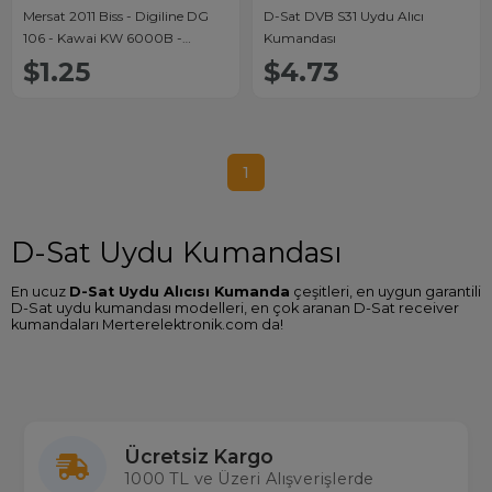
Mersat 2011 Biss - Digiline DG
D-Sat DVB S31 Uydu Alıcı
106 - Kawai KW 6000B -
Kumandası
Silvermax DM 800 FTA - Qmax
$1.25
$4.73
Uydu Alıcı Kumandası
1
D-Sat Uydu Kumandası
En ucuz
D-Sat Uydu Alıcısı Kumanda
çeşitleri, en uygun garantili
D-Sat uydu kumandası modelleri, en çok aranan D-Sat receiver
kumandaları Merterelektronik.com da!
D-Sat Uydu Kumandası Arayanlar
Tüm cihazlarda 2000'den fazla çeşidi stoklarında bulunduran
ülkemizin en büyük kumanda ithalatçısı Merter Elektronik'te siz de
D-Sat uydu alıcınızın kumandasını kolaylıkla bulabilir en uygun D
-
Sat uydu kumanda fiyatı
garantisiyle kargo ücretsiz satın
Ücretsiz Kargo
alabilirsiniz. Sitemizde gerçek stok aynı gün kargo imkanıyla
1000 TL ve Üzeri Alışverişlerde
Toptan ve Perakende tüm uydu kumandalarına ulaşabilirsiniz.