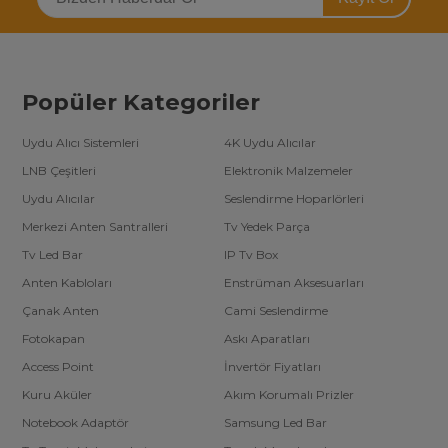
Popüler Kategoriler
Uydu Alıcı Sistemleri
4K Uydu Alıcılar
LNB Çeşitleri
Elektronik Malzemeler
Uydu Alıcılar
Seslendirme Hoparlörleri
Merkezi Anten Santralleri
Tv Yedek Parça
Tv Led Bar
IP Tv Box
Anten Kabloları
Enstrüman Aksesuarları
Çanak Anten
Cami Seslendirme
Fotokapan
Askı Aparatları
Access Point
İnvertör Fiyatları
Kuru Aküler
Akım Korumalı Prizler
Notebook Adaptör
Samsung Led Bar