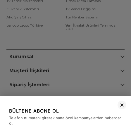
Tv Tamir Malzemeleri
Tırnak Masa Lambası
Güvenlik Sistemleri
Tv Panel Değişimi
Akü Şarj Cihazı
Tur Rehber Sistemi
Lenovo Lecoo Türkiye
Yeni İthalat Ürünleri Temmuz
2026
Kurumsal
Müşteri İlişkileri
Sipariş İşlemleri
Bize Ulaşın
BÜLTENE ABONE OL
+90 (850) 473 08 08
Telefon numaranı girerek sana özel kampanyalardan haberdar
ol.
Tevfik Bey Mah. Dr. Ali Demir Cd. No:51 Kat:2 Kobi İş Merkezi
Küçükçekmece / İstanbul