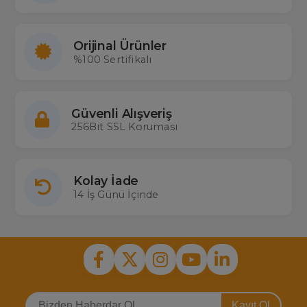
Kumandası çok sorulan bazı D-Sat uydu modelleri: D-Sat DVB S31,
5019
Orijinal Ürünler
%100 Sertifikalı
Güvenli Alışveriş
256Bit SSL Koruması
Kolay İade
14 İş Günü İçinde
Kayıt Ol