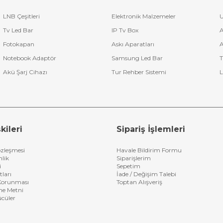
LNB Çeşitleri
Elektronik Malzemeler
U
arasını belirlemeniz önemlidir. Ürün açıklamalarımızda yer alan uyuml
Tv Led Bar
IP Tv Box
A
Fotokapan
Askı Aparatları
A
Notebook Adaptör
Samsung Led Bar
T
le sunulmaktadır. Siparişleriniz hızlı teslimat avantajıyla adresinize kıs
Akü Şarj Cihazı
Tur Rehber Sistemi
L
uydu alıcı kumandaları
burada! Avantajlı fiyatlardan yararlanmak için 
kileri
Sipariş İşlemleri
özleşmesi
Havale Bildirim Formu
nlik
Siparişlerim
i
Sepetim
tları
İade / Değişim Talebi
n Korunması
Toptan Alışveriş
me Metni
ücüler