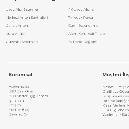
Doğru Kumandayı Seçmek Çok Kolay
Uydu Alıcı Sistemleri
4K Uydu Alıcılar
Yeni bir
Akai uydu alıcı kumandası
seçerken uydu alıcınızın model num
Merkezi Anten Santralleri
Tv Yedek Parça
yardım alarak doğru tercihi yapabilirsiniz.
Çanak Anten
Cami Seslendirme
Hızlı Teslimat ve Güvenli Alışveriş
Kuru Aküler
Akım Korumalı Prizler
Akai uydu alıcı kumandası fiyatları
, her bütçeye uygun seçenekler
Güvenlik Sistemleri
Tv Panel Değişimi
siparişlerinizi kolayca tamamlayabilirsiniz.
Hemen Sipariş Verin
Televizyon ve uydu keyfinizi artıracak dayanıklı ve uygun fiyatlı
Akai 
Kurumsal
Müşteri İliş
Hakkımızda
Mesafeli Satış S
B2B Bayi Girişi
Gizlilik ve Güve
B2B Merter Uygulaması
Satış Sözleşmes
İş İlanları
İptal ve İade Şar
İletişim
Kişisel Verileri
Mert-er Blog
ETK Bilgilendir
Bayimiz Ol
Yazılımlar / Sür