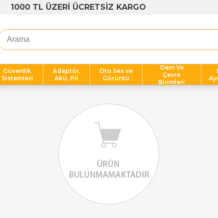
1000 TL ÜZERİ ÜCRETSİZ KARGO
Oem Ve
Güvenlik
Adaptör,
Oto Ses ve
Çevre
Sistemleri
Akü, Pil
Görüntü
Ay
Birimleri