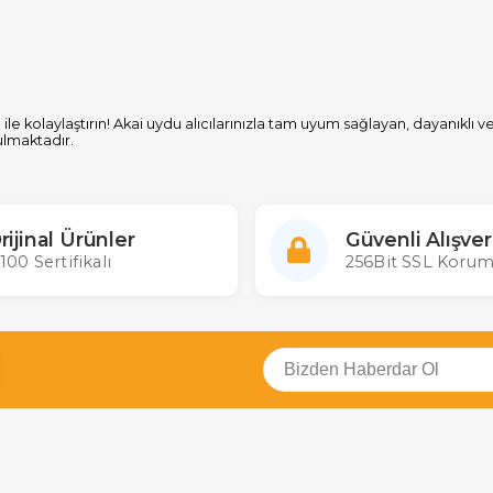
ı
ile kolaylaştırın! Akai uydu alıcılarınızla tam uyum sağlayan, dayanı
ulmaktadır.
mluluk.
rijinal Ürünler
Güvenli Alışver
100 Sertifikalı
256Bit SSL Korum
gun ekonomik çözümler.
ajlı fiyatlarla satışa sunulmaktadır:
seçenekleri.
ik çözümler.
letişime geçebilirsiniz.
mlu kumandalar daha ekonomik bir alternatif sunar. Her iki seçenekte d