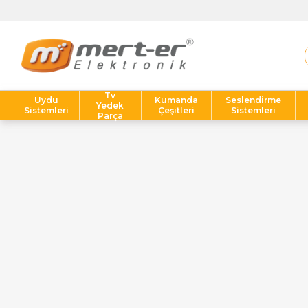
Tv
Uydu
Kumanda
Seslendirme
Yedek
Sistemleri
Çeşitleri
Sistemleri
Parça