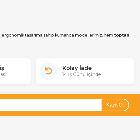
klı ve ergonomik tasarıma sahip kumanda modellerimiz, hem
toptan
iş
Kolay İade
ası
14 İş Günü İçinde
Kayıt Ol
e dayanıklı ve uzun ömürlü tasarım sayesinde televizyon keyfiniz