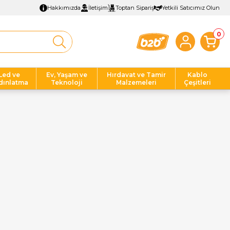
Hakkımızda
İletişim
Toptan Sipariş
Yetkili Satıcımız Olun
0
Led ve
Ev, Yaşam ve
Hırdavat ve Tamir
Kablo
dınlatma
Teknoloji
Malzemeleri
Çeşitleri