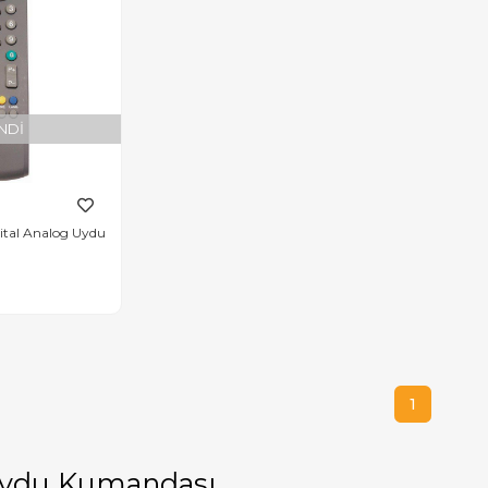
NDI
ital Analog Uydu
1
ydu Kumandası