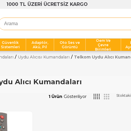
1000 TL ÜZERİ ÜCRETSİZ KARGO
Oem Ve
Güvenlik
Adaptör,
Oto Ses ve
Çevre
Sistemleri
Akü, Pil
Görüntü
Ay
Birimleri
ndaları
Uydu Alıcısı Kumandaları
Telkom Uydu Alıcı Kumand
du Alıcı Kumandaları
Stoktaki
1 Ürün