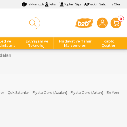
Hakkımızda
İletişim
Toptan Sipariş
Yetkili Satıcımız Olun
0
Led ve
Ev, Yaşam ve
Hırdavat ve Tamir
Kablo
dınlatma
Teknoloji
Malzemeleri
Çeşitleri
aları
ler
Çok Satanlar
Fiyata Göre (Azalan)
Fiyata Göre (Artan)
En Yeni