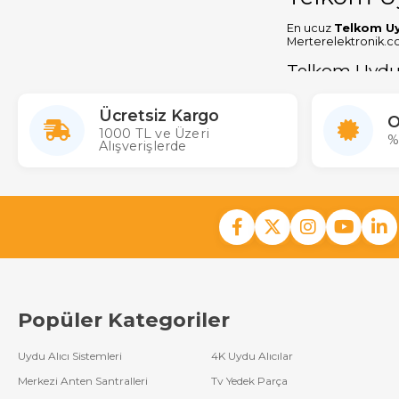
Uydu
Kumandaları
En ucuz
Telkom Uy
Merterelektronik.c
Asahi Uydu Alıcı
Telkom Uydu
Kumandaları
Tüm cihazlarda 2000
Trident Uydu Alıcı
kumandasını kolaylı
Ücretsiz Kargo
O
Kumandaları
imkanıyla Toptan v
1000 TL ve Üzeri
%
Alışverişlerde
Baff Uydu Alıcı
Kumandaları
Premier Uydu
Alıcı Kumandaları
Yumatu Uydu
Alıcı Kumandaları
Satcom Uydu
Popüler Kategoriler
Alıcı Kumandaları
Benjamin Uydu
Uydu Alıcı Sistemleri
4K Uydu Alıcılar
Alıcı Kumandaları
Merkezi Anten Santralleri
Tv Yedek Parça