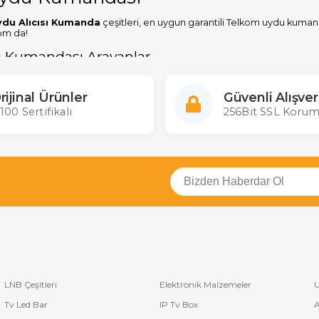
du Alıcısı Kumanda
çeşitleri, en uygun garantili Telkom uydu kuma
om da!
 Kumandası Arayanlar
'den fazla çeşidi stoklarında bulunduran ülkemizin en büyük kumanda it
kla bulabilir en uygun
Telkom uydu kumanda fiyatı
garantisiyle kar
rijinal Ürünler
Güvenli Alışver
e Perakende tüm uydu kumandalarına ulaşabilirsiniz. Kumandası çok s
100 Sertifikalı
256Bit SSL Korum
LNB Çeşitleri
Elektronik Malzemeler
U
Tv Led Bar
IP Tv Box
A