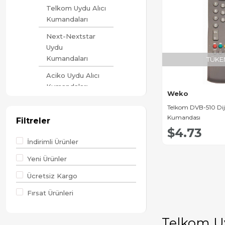
Telkom Uydu Alıcı
Kumandaları
Next-Nextstar
Uydu
Kumandaları
TÜKE
Aciko Uydu Alıcı
Kumandaları
Weko
Atlanta Uydu Alıcı
Telkom DVB-510 Dij
Kumandaları
Kumandası
Filtreler
$4.73
Akai Uydu Alıcı
İndirimli Ürünler
Kumandaları
Yeni Ürünler
Amstrad Uydu
Alıcı Kumandaları
Ücretsiz Kargo
Goldmaster Uydu
Fırsat Ürünleri
Kumandaları
Arçelik-Beko
Telkom U