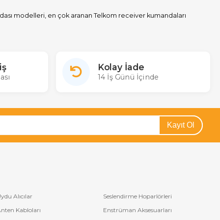
ndası modelleri, en çok aranan Telkom receiver kumandaları
halatçısı Merter Elektronik'te siz de Telkom uydu alıcınızın
go ücretsiz satın alabilirsiniz. Sitemizde gerçek stok aynı gün kargo
iş
Kolay İade
orulan bazı Telkom uydu modelleri: Telkom D-720, DVB-510
ası
14 İş Günü İçinde
Kayıt Ol
ydu Alıcılar
Seslendirme Hoparlörleri
nten Kabloları
Enstrüman Aksesuarları