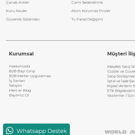
Diğer
Çanak Anten
Cami Seslendirme
Kumandalar
Kuru Aküler
Akım Korumalı Prizler
Botech Uydu Alıcı
Güvenlik Sistemleri
Tv Panel Değişimi
Kumandaları
Herz Uydu Alıcı
Kumandaları
Digimaster Uydu
Kurumsal
Müşteri İliş
Kumandaları
Hakkımızda
Mesafeli Satış S
Philips Uydu Alıcı
B2B Bayi Girişi
Gizlilik ve Güve
Kumandaları
B2B Merter Uygulaması
Satış Sözleşmes
İş İlanları
İptal ve İade Şar
İletişim
Digiturk Uydu
Kişisel Verileri
Mert-er Blog
ETK Bilgilendir
Alıcı Kumandaları
Bayimiz Ol
Yazılımlar / Sür
Dream Uydu Alıcı
Kumandaları
D-Smart Uydu
Alıcı Kumandaları
Whatsapp Destek