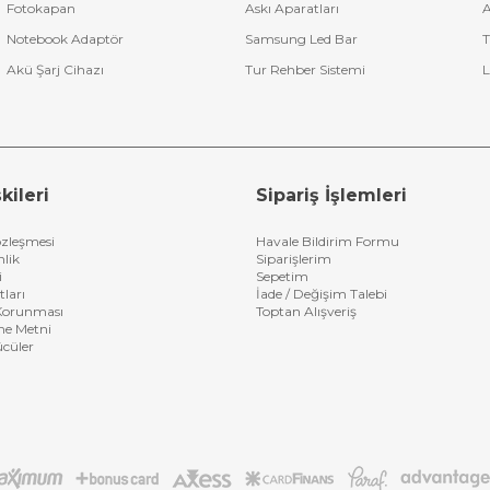
Fotokapan
Askı Aparatları
A
Notebook Adaptör
Samsung Led Bar
T
Akü Şarj Cihazı
Tur Rehber Sistemi
L
kileri
Sipariş İşlemleri
özleşmesi
Havale Bildirim Formu
nlik
Siparişlerim
i
Sepetim
tları
İade / Değişim Talebi
n Korunması
Toptan Alışveriş
me Metni
ücüler