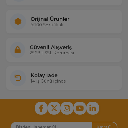
Kumandası çok sorulan bazı Piranha uydu modelleri: Piranha M/R
Box
Orijinal Ürünler
%100 Sertifikalı
Güvenli Alışveriş
256Bit SSL Koruması
Kolay İade
14 İş Günü İçinde
Kayıt Ol