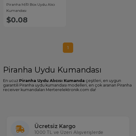
Piranha M/R Box Uydu Alıcı
Kumandası
$0.08
1
Piranha Uydu Kumandası
En ucuz
Piranha Uydu Alıcısı Kumanda
çeşitleri, en uygun
garantili Piranha uydu kumandası modelleri, en çok aranan Piranha
receiver kumandaları Merterelektronik.com da!
Piranha Uydu Kumandası Arayanlar
Tüm cihazlarda 2000'den fazla çeşidi stoklarında bulunduran
ülkemizin en büyük kumanda ithalatçısı Merter Elektronik'te siz de
Piranha uydu alıcınızın kumandasını kolaylıkla bulabilir en uygun
Piranha uydu kumanda fiyatı
garantisiyle kargo ücretsiz satın
Ücretsiz Kargo
alabilirsiniz. Sitemizde gerçek stok aynı gün kargo imkanıyla
1000 TL ve Üzeri Alışverişlerde
Toptan ve Perakende tüm uydu kumandalarına ulaşabilirsiniz.