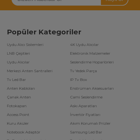
Popüler Kategoriler
Uydu Alıcı Sistemleri
4K Uydu Alıcılar
LNB Çeşitleri
Elektronik Malzemeler
Uydu Alıcılar
Seslendirme Hoparlörleri
Merkezi Anten Santralleri
Tv Yedek Parça
Tv Led Bar
IP Tv Box
Anten Kabloları
Enstrüman Aksesuarları
Çanak Anten
Cami Seslendirme
Fotokapan
Askı Aparatları
Access Point
İnvertör Fiyatları
Kuru Aküler
Akım Korumalı Prizler
Notebook Adaptör
Samsung Led Bar