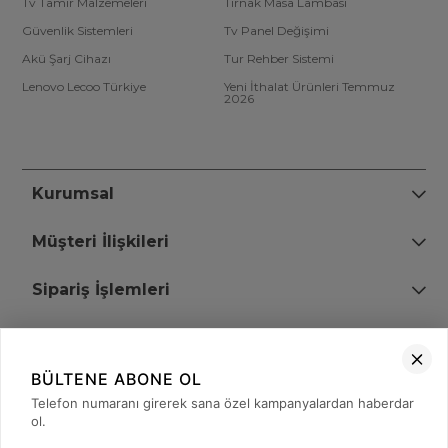
Tv Tamir Malzemeleri
Tırnak Masa Lambası
Güvenlik Sistemleri
Tv Panel Değişimi
Akü Şarj Cihazı
Tur Rehber Sistemi
Lenovo Lecoo Türkiye
Yeni İthalat Ürünleri Temmuz
2026
Kurumsal
Müşteri İlişkileri
Sipariş İşlemleri
Bize Ulaşın
BÜLTENE ABONE OL
+90 (850) 473 08 08
Telefon numaranı girerek sana özel kampanyalardan haberdar
ol.
Tevfik Bey Mah. Dr. Ali Demir Cd. No:51 Kat:2 Kobi İş Merkezi
Küçükçekmece / İstanbul