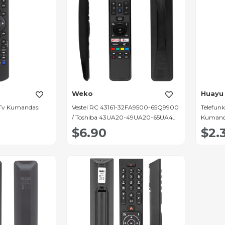
Weko
Huayu
 Tv Kumandası
Vestel RC 43161-32FA9500-65Q9900
Telefun
/ Toshiba 43UA20-49UA20-65UA4B-
Kumand
UA6B Netflix-Play-Mikrofon Tuşlu
$6.90
$2.
Ses Komutlu Lcd-Led Tv Kumanda