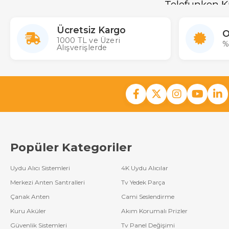
Telefunken K
Sharp Lcd
Kumanda
Orijinal uyum 
Hızlı tepki ve
Ücretsiz Kargo
O
Uzun ömürlü 
Universal Lcd
1000 TL ve Üzeri
%
Ekonomik fiya
Alışverişlerde
Kumanda
Sorunsuz Televi
Arçelik-Beko Lcd
Televizyon modeli
Kumanda
Crea Lcd
Kumanda
Jameson Lcd
Kumanda
Popüler Kategoriler
Loewe Lcd
Kumanda
Uydu Alıcı Sistemleri
4K Uydu Alıcılar
Next & Nextstar
Merkezi Anten Santralleri
Tv Yedek Parça
Lcd Kumanda
Çanak Anten
Cami Seslendirme
Skytech Lcd
Kuru Aküler
Akım Korumalı Prizler
Kumanda
Güvenlik Sistemleri
Tv Panel Değişimi