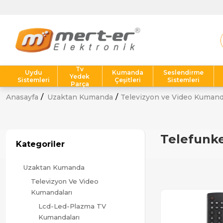
T
Tv
Uydu
Kumanda
Seslendirme
Yedek
Sistemleri
Çeşitleri
Sistemleri
Parça
Anasayfa
Uzaktan Kumanda
Televizyon ve Video Kumand
Telefunk
Kategoriler
Uzaktan Kumanda
Televizyon Ve Video
Kumandaları
Lcd-Led-Plazma TV
Kumandaları