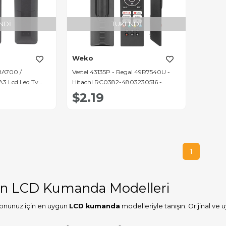
NDI
TÜKENDI
Weko
2HA700 /
Vestel 43135P - Regal 49R7540U -
A3 Lcd Led Tv
Hitachi RC0382-4803230516 -
Toshiba Netflix-Prime Video-
$2.19
Youtube-Twitch Tuşlu Lcd-Led Tv
Kumandası
1
en LCD Kumanda Modelleri
yonunuz için en uygun
LCD kumanda
modelleriyle tanışın. Orijinal v