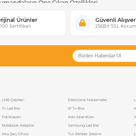
umandaların Öne Çıkan Özellikleri
garantisi
 kolay kullanım
rijinal Ürünler
Güvenli Alışver
tasarım
100 Sertifikalı
256Bit SSL Korum
tlar
zyon Deneyimi
nize uygun
Telefunken LCD kumanda
seçeneklerini hemen inceleyerek, k
LNB Çeşitleri
Elektronik Malzemeler
U
Tv Led Bar
IP Tv Box
A
Fotokapan
Askı Aparatları
A
Notebook Adaptör
Samsung Led Bar
T
Akü Şarj Cihazı
Tur Rehber Sistemi
L