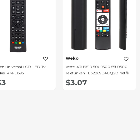
Weko
ken Universal LCD-LED Tv
Vestel 43U9510 50U9500 55U9500 -
ası RM-L1595
Telefunken TE32269B40Q2D Netflix-
Youtube-Prime Video Tuşlu Lcd-Led
33
$3.07
Tv Kumanda