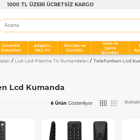
OPLU ALIMLARA AVANTAJLI FİYATLAR
Oem Ve
Güvenlik
Adaptör,
Oto Ses ve
Çevre
Sistemleri
Akü, Pil
Görüntü
Ay
Birimleri
aları
Lcd-Led-Plazma TV Kumandaları
Telefunken Lcd K
en Lcd Kumanda
Stoktaki
6 Ürün