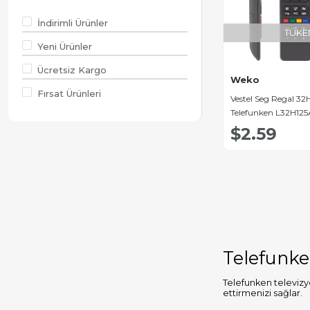
JVC Lcd
İndirimli Ürünler
Kumanda
TÜKE
Yeni Ürünler
Philips Lcd
Kumanda
Ücretsiz Kargo
Weko
Panasonic Lcd
Fırsat Ürünleri
Vestel Seg Regal 3
Kumanda
Telefunken L32H125
Kumandası
Sanyo Lcd
$2.59
Kumanda
Samsung Lcd
Kumanda
Sony Lcd
Kumanda
Toshiba Lcd
Telefunk
Kumanda
Thomson Lcd
Telefunken televiz
ettirmenizi sağlar.
Kumanda