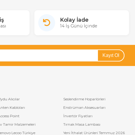
iş
Kolay İade
ası
14 İş Günü İçinde
olayca sipariş verebilirsiniz.
Kayıt Ol
ydu Alıcılar
Seslendirme Hoparlörleri
nten Kabloları
Enstrüman Aksesuarları
ccess Point
İnvertör Fiyatları
v Tamir Malzemeleri
Tırnak Masa Lambası
enovo Lecoo Türkiye
Yeni İthalat Ürünleri Temmuz 2026