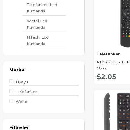
Telefunken Lcd
Kumanda
Vestel Lcd
Kumanda
Hitachi Lcd
Kumanda
Sunny & Axen
Telefunken
Lcd Kumanda
Telefunken Lcd Led
31566
Marka
Awox Lcd
$2.05
Kumanda
Huayu
Diğer Lcd
Telefunken
Kumanda
Weko
LG LCD Tv
Kumanda
Grundig Lcd
Kumanda
Filtreler