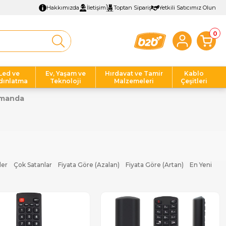
Hakkımızda
İletişim
Toptan Sipariş
Yetkili Satıcımız Olun
0
Led ve
Ev, Yaşam ve
Hırdavat ve Tamir
Kablo
dınlatma
Teknoloji
Malzemeleri
Çeşitleri
umanda
ler
Çok Satanlar
Fiyata Göre (Azalan)
Fiyata Göre (Artan)
En Yeni