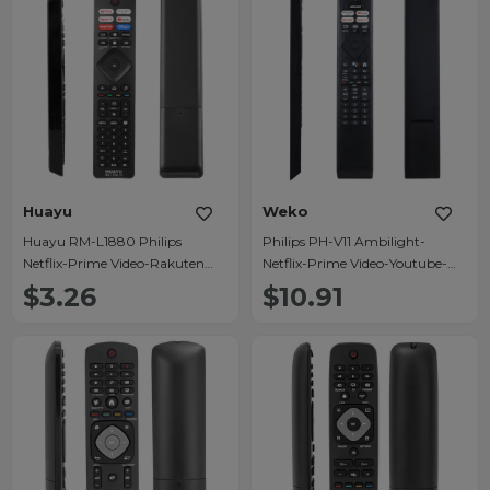
Huayu
Weko
Huayu RM-L1880 Philips
Philips PH-V11 Ambilight-
Netflix-Prime Video-Rakuten
Netflix-Prime Video-Youtube-
Tv-Google Play-Vudu-Youtube
Rakuten Tv Tuşlu Ses Komutlu
$3.26
$10.91
Tuşlu Led Tv Kumanda
Led Tv Kumanda