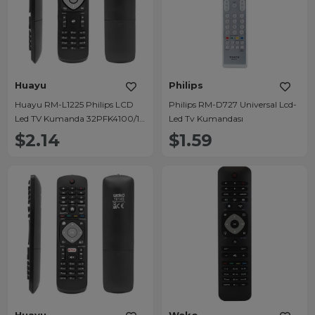
Huayu
Philips
Huayu RM-L1225 Philips LCD
Philips RM-D727 Universal Lcd-
Led TV Kumanda 32PFK4100/12
Led Tv Kumandası
- 55PUS7170 - 49PUS7170
$2.14
$1.59