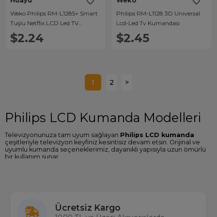
Huayu
Weko
Weko Philips RM-L1285+ Smart
Philips RM-L1128 3D Universal
Tuşlu Netflix LCD Led TV
Lcd-Led Tv Kumandası
Kumanda
$2.24
$2.45
1
2
>
Philips LCD Kumanda Modelleri
Televizyonunuza tam uyum sağlayan
Philips LCD kumanda
çeşitleriyle televizyon keyfiniz kesintisiz devam etsin. Orijinal ve
uyumlu kumanda seçeneklerimiz, dayanıklı yapısıyla uzun ömürlü
bir kullanım sunar.
Philips LCD Kumandaların Özellikleri
Kolay kullanım ve ergonomik tasarım
%100 uyum garantisi
Uzun ömürlü malzeme kalitesi
Ücretsiz Kargo
Hızlı teslimat ve uygun fiyat