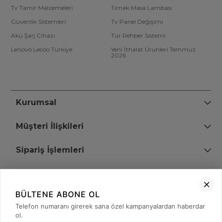
Tv Tamir Malzemeleri
Tırnak Masa Lambası
Güvenlik Sistemleri
Tv Panel Değişimi
Akü Şarj Cihazı
Tur Rehber Sistemi
Lenovo Lecoo Türkiye
Yeni İthalat Ürünleri Temmuz
2026
Kurumsal
Müşteri İlişkileri
Sipariş İşlemleri
Bize Ulaşın
BÜLTENE ABONE OL
+90 (850) 473 08 08
Telefon numaranı girerek sana özel kampanyalardan haberdar
ol.
Tevfik Bey Mah. Dr. Ali Demir Cd. No:51 Kat:2 Kobi İş Merkezi