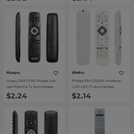
Huayu
Weko
Huayu RM-D1110 Philips Lcd-
Philips RM-L1125W Universal
Led-Plazma Tv Kumandası
LCD-LED Tv Kumandası
(M7485601110X)
$2.24
$2.14