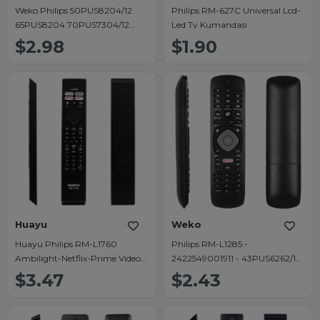
Weko Philips 50PUS8204/12
Philips RM-627C Universal Lcd-
65PUS8204 70PUS7304/12
Led Tv Kumandası
Ambilight Netflix Rakuten Tuşlu
$2.98
$1.90
LCD LED TV Kumandası
Huayu
Weko
Huayu Philips RM-L1760
Philips RM-L1285 -
Ambilight-Netflix-Prime Video-
2422549001911 - 43PUS6262/12
Youtube-Rakuten Tv Tuşlu Led
- 50PFL3807H/12 Netflix Tuşlu
$3.47
$2.43
Tv Kumanda
Lcd TV Kumanda