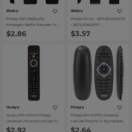
Weko
Weko
Philips 43PUS6504/62
Philips PH V4 - 55PUS943512FZ1
Ambilight Netflix-Rakuten Tv
- 65OLED806/12 -
Tuşlu Led Tv Kumandası
65OLED856/12 - 65PML9507/12
$2.86
$3.57
Netflix-Rakuten TV-Prime Video
Tuşlu Ses Komutsuz Lcd Led Tv
Kumanda
Huayu
Huayu
Huayu RM-D1000 Philips
Philips RM-D1070 Universal
Universal Universal Lcd-Led Tv
Lcd-Led Plazma Tv Kumandası
Kumandası
30568
$2.92
$2.64