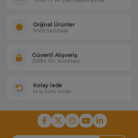
1000 TL ve Üzeri Alışverişlerde
Aradığınız Kumanda Burada
Televizyon modelinize uygun
Philips LCD kumanda
modellerini
hemen sipariş vererek televizyon keyfinizi sürdürebilirsiniz.
Orijinal Ürünler
%100 Sertifikalı
Güvenli Alışveriş
256Bit SSL Koruması
Kolay İade
14 İş Günü İçinde