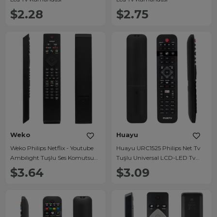
$2.28
$2.75
Weko
Huayu
Weko Philips Netflix - Youtube
Huayu URC1525 Philips Net Tv
Ambılıght Tuşlu Ses Komutsuz
Tuşlu Universal LCD-LED Tv
Mikrofonlu LCD - Led TV
Kumandası
$3.64
$3.09
Kumanda