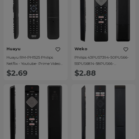
Huayu
Weko
Huayu RM-PH1525 Philips
Philips 43PUS7394-50PUS66-
Netflix - Youtube- Prime Video
55PUS6814-58PUS66-
Tuşlu Universal Lcd-Led Tv
65PUS6754-70PUS6704-
$2.69
$2.88
Kumanda
BRC0884301-01 Netflix-
Rakuten Tv Tuşlu Led Tv
Kumanda