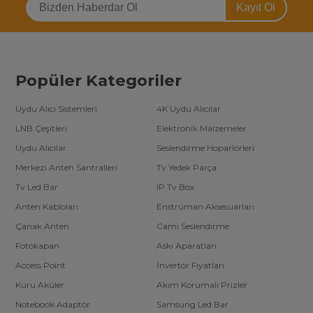
Kayıt Ol
Popüler Kategoriler
Uydu Alıcı Sistemleri
4K Uydu Alıcılar
LNB Çeşitleri
Elektronik Malzemeler
Uydu Alıcılar
Seslendirme Hoparlörleri
Merkezi Anten Santralleri
Tv Yedek Parça
Tv Led Bar
IP Tv Box
Anten Kabloları
Enstrüman Aksesuarları
Çanak Anten
Cami Seslendirme
Fotokapan
Askı Aparatları
Access Point
İnvertör Fiyatları
Kuru Aküler
Akım Korumalı Prizler
Notebook Adaptör
Samsung Led Bar