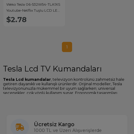
Weko Tesla 06-532W54-TLA1XS
Youtube-Netflix Tuşlu LCD LED
TV Kumanda
$2.78
1
Tesla Lcd TV Kumandaları
Tesla Lcd kumandalar
, televizyon kontrolünü zahmetsiz hale
getiren dayanıklı ve kullanışlı ürünlerdir. Orijinal modeller, Tesla
televizyonunuzla mükemmel bir uyum sağlarken; universal
seçenekler, çok yönlü kullanım sunar. Ergonomik tasarımları
sayesinde uzun süreli kullanım için idealdir.
Tesla Lcd Kumanda Çeşitleri
Orijinal Tesla Lcd TV kumandaları
Universal uyumlu kumandalar
Ücretsiz Kargo
Öğrenebilen akıllı kumandalar
1000 TL ve Üzeri Alışverişlerde