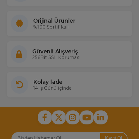
Tesla Lcd Kumanda Fiyatları
Tesla kumanda fiyatları
, ürünün özelliklerine göre farklılık
göstermektedir. Ekonomik ve kaliteli Tesla kumanda
seçenekleriyle televizyon kontrolünüzü daha kolay hale getirin!
Orijinal Ürünler
%100 Sertifikalı
Güvenli Alışveriş
256Bit SSL Koruması
Kolay İade
14 İş Günü İçinde
Kayıt Ol