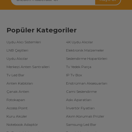
Popüler Kategoriler
Uydu Alıcı Sistemleri
4K Uydu Alıcılar
LNB Çeşitleri
Elektronik Malzemeler
Uydu Alıcılar
Seslendirme Hoparlörleri
Merkezi Anten Santralleri
Tv Yedek Parça
Tv Led Bar
IP Tv Box
Anten Kabloları
Enstrüman Aksesuarları
Çanak Anten
Cami Seslendirme
Fotokapan
Askı Aparatları
Access Point
İnvertör Fiyatları
Kuru Aküler
Akım Korumalı Prizler
Notebook Adaptör
Samsung Led Bar