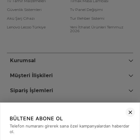
Tv Tamir Malzemeleri
Tırnak Masa Lambası
Güvenlik Sistemleri
Tv Panel Değişimi
Akü Şarj Cihazı
Tur Rehber Sistemi
Lenovo Lecoo Türkiye
Yeni İthalat Ürünleri Temmuz
2026
Kurumsal
Müşteri İlişkileri
Sipariş İşlemleri
Bize Ulaşın
BÜLTENE ABONE OL
+90 (850) 473 08 08
Telefon numaranı girerek sana özel kampanyalardan haberdar
ol.
Tevfik Bey Mah. Dr. Ali Demir Cd. No:51 Kat:2 Kobi İş Merkezi
Küçükçekmece / İstanbul