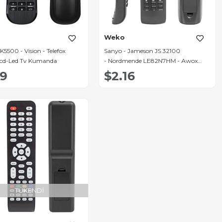
Weko
5500 - Vision - Telefox
Sanyo - Jameson JS 32100
cd-Led Tv Kumanda
- Nordmende LE82N7HM - Awox
40102 20" 22'' 32'' Lcd Tv
69
$2.16
Kumandası
TÜKENDI