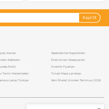
Kayıt Ol
ydu Alıcılar
Seslendirme Hoparlörleri
nten Kabloları
Enstrüman Aksesuarları
ccess Point
İnvertör Fiyatları
v Tamir Malzemeleri
Tırnak Masa Lambası
enovo Lecoo Türkiye
Yeni İthalat Ürünleri Temmuz 2026
Bize Ulaşın