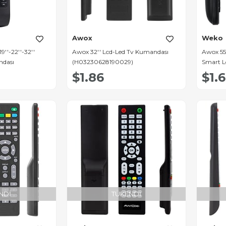
Awox
Weko
''-22''-32''
Awox 32'' Lcd-Led Tv Kumandası
Awox 55K
dası
(H03230628190029)
Smart L
$1.86
$1.
NDI
TÜKENDI