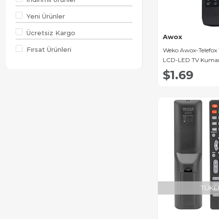
JVC Lcd
Yeni Ürünler
Kumanda
Ücretsiz Kargo
Philips Lcd
Awox
Kumanda
Fırsat Ürünleri
Weko Awox-Telefox 19
LCD-LED TV Kuman
Panasonic Lcd
$1.69
Kumanda
Sanyo Lcd
Kumanda
Samsung Lcd
Kumanda
Sony Lcd
Kumanda
Toshiba Lcd
Kumanda
TÜKE
Thomson Lcd
Kumanda