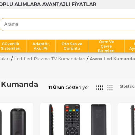
OPLU ALIMLARA AVANTAJLI FİYATLAR
Oem Ve
Güvenlik
Adaptör,
Oto Ses ve
Çevre
Sistemleri
Akü, Pil
Görüntü
Ay
Birimleri
aları
Lcd-Led-Plazma TV Kumandaları
Awox Lcd Kumanda
d Kumanda
Stoktaki
11 Ürün