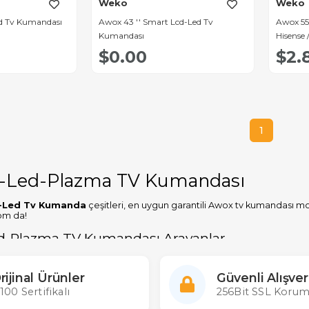
Weko
Weko
d Tv Kumandası
Awox 43 '' Smart Lcd-Led Tv
Awox 55'' 
Kumandası
Hisense 
Kumand
$0.00
$2.
1
-Led-Plazma TV Kumandası
-Led Tv Kumanda
çeşitleri, en uygun garantili Awox tv kumandası m
om da!
d-Plazma TV Kumandası Arayanlar
'den fazla çeşidi stoklarında bulunduran ülkemizin en büyük kumanda 
kla bulabilir en uygun
Awox lcd-led tv kumanda fiyatı
garantisiyle 
rijinal Ürünler
Güvenli Alışver
tan ve Perakende tüm lcd-led-plazma tv kumandalarına ulaşabilirsiniz
100 Sertifikalı
256Bit SSL Korum