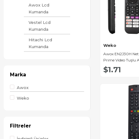
Awox Lcd
Kumanda
Vestel Lcd
Kumanda
Hitachi Lcd
Weko
Kumanda
Awox EN2J30H Netf
Sunny & Axen
Prime Video Tuşlu 
Lcd Kumanda
Tv Kumanda
$1.71
Marka
Diğer Lcd
Kumanda
Awox
Telefunken Lcd
Weko
Kumanda
LG LCD Tv
Kumanda
Filtreler
Grundig Lcd
Kumanda
İndirimli Ürünler