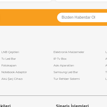
LNB Çeşitleri
Elektronik Malzemeler
U
Tv Led Bar
IP Tv Box
A
Fotokapan
Askı Aparatları
A
Notebook Adaptör
Samsung Led Bar
T
Akü Şarj Cihazı
Tur Rehber Sistemi
L
kileri
Sipariş İşlemleri