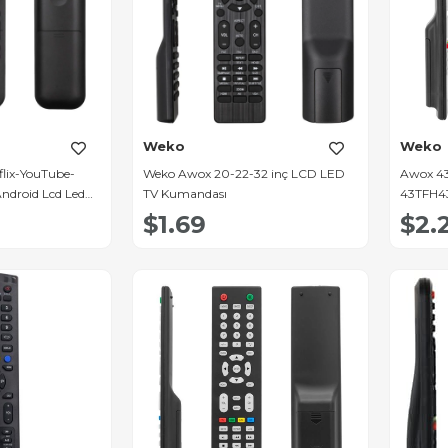
Weko
Weko
lix-YouTube-
Weko Awox 20-22-32 inç LCD LED
Awox 431
Android Lcd Led
TV Kumandası
43TFH43
H032306
$1.69
$2.
Kuman