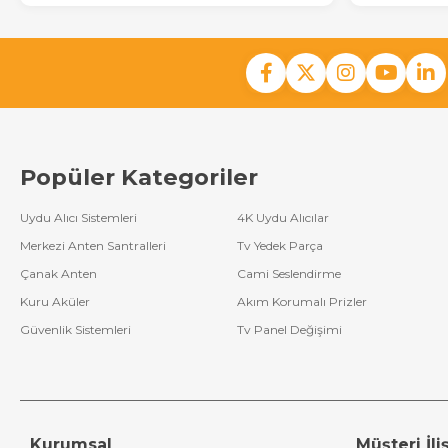
Skyworth Lcd
Kumanda
Nordmende Lcd
Kumanda
Saba Lcd
Kumanda
Popüler Kategoriler
Yumatu Lcd
Kumanda
Uydu Alıcı Sistemleri
4K Uydu Alıcılar
Hi-Level Lcd
Merkezi Anten Santralleri
Tv Yedek Parça
Kumanda
Çanak Anten
Cami Seslendirme
Botech Lcd
Kuru Aküler
Akım Korumalı Prizler
Kumanda
Güvenlik Sistemleri
Tv Panel Değişimi
Profilo Lcd
Kumanda
Redline Lcd
Kumanda
Kurumsal
Müşteri İliş