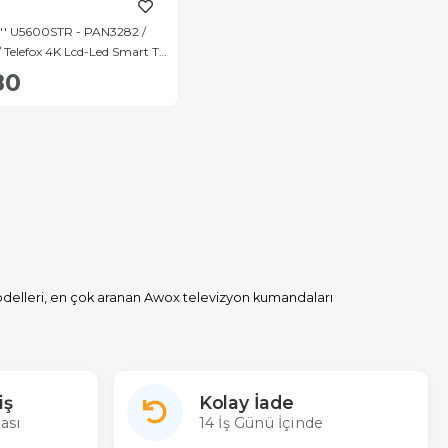
U5600STR - PAN3282 /
/ Telefox 4K Lcd-Led Smart Tv
ası
80
odelleri, en çok aranan Awox televizyon kumandaları
ithalatçısı Merter Elektronik'te siz de Awox televizyonunuzun
kargo ücretsiz satın alabilirsiniz. Sitemizde gerçek stok aynı gün
iş
Kolay İade
. Kumandası çok sorulan bazı Awox tv modelleri: Awox 10962, 17255,
ası
14 İş Günü İçinde