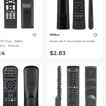
Weko
10 Plus - Telefox
Awox Led Tv Kumanda (Fromles)
00 - Premier
28190028 Lcd Led Tv
24
$2.83
da