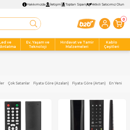
Hakkımızda
İletişim
Toptan Sipariş
Yetkili Satıcımız Olun
0
Led ve
Ev, Yaşam ve
Hırdavat ve Tamir
Kablo
dınlatma
Teknoloji
Malzemeleri
Çeşitleri
ler
Çok Satanlar
Fiyata Göre (Azalan)
Fiyata Göre (Artan)
En Yeni