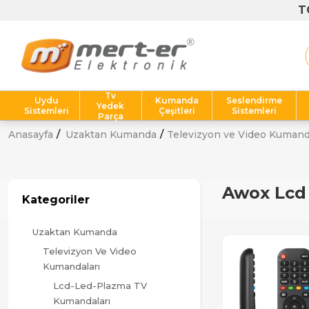
T
Tv
Uydu
Kumanda
Seslendirme
Yedek
Sistemleri
Çeşitleri
Sistemleri
Parça
Anasayfa
Uzaktan Kumanda
Televizyon ve Video Kumand
Awox Lc
Kategoriler
Uzaktan Kumanda
Televizyon Ve Video
Kumandaları
Lcd-Led-Plazma TV
Kumandaları