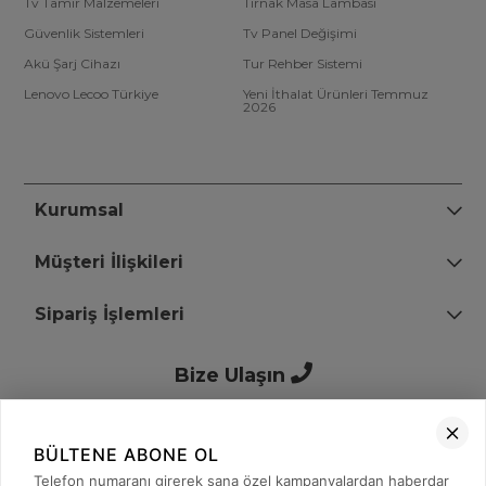
Tv Tamir Malzemeleri
Tırnak Masa Lambası
Güvenlik Sistemleri
Tv Panel Değişimi
Akü Şarj Cihazı
Tur Rehber Sistemi
Lenovo Lecoo Türkiye
Yeni İthalat Ürünleri Temmuz
2026
Kurumsal
Müşteri İlişkileri
Sipariş İşlemleri
Bize Ulaşın
BÜLTENE ABONE OL
+90 (850) 473 08 08
Telefon numaranı girerek sana özel kampanyalardan haberdar
ol.
Tevfik Bey Mah. Dr. Ali Demir Cd. No:51 Kat:2 Kobi İş Merkezi
Küçükçekmece / İstanbul