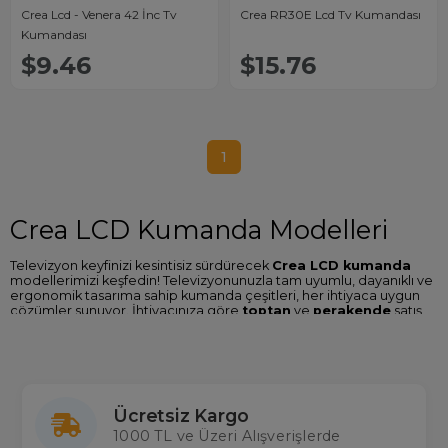
Crea Lcd - Venera 42 İnc Tv
Crea RR30E Lcd Tv Kumandası
Kumandası
$9.46
$15.76
1
Crea LCD Kumanda Modelleri
Televizyon keyfinizi kesintisiz sürdürecek
Crea LCD kumanda
modellerimizi keşfedin! Televizyonunuzla tam uyumlu, dayanıklı ve
ergonomik tasarıma sahip kumanda çeşitleri, her ihtiyaca uygun
çözümler sunuyor. İhtiyacınıza göre
toptan
ve
perakende
satış
avantajlarımızdan yararlanabilirsiniz.
Crea LCD Kumandaların Avantajları
%100 Cihaz Uyumu:
Crea televizyon modelleriyle tam
uyum sağlar.
Ücretsiz Kargo
Dayanıklı Malzeme:
Uzun ömürlü kullanım için kaliteli
1000 TL ve Üzeri Alışverişlerde
tasarım.