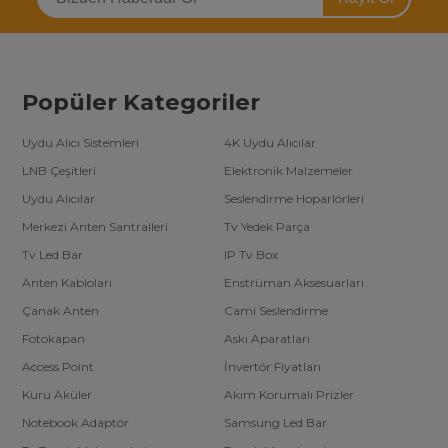
Hızlı Teslimat ve Güvenli Alışveriş
Her bütçeye uygun
Crea LCD kumanda fiyatları
, hızlı teslimat
avantajıyla kapınıza kadar geliyor. Güvenli alışveriş altyapımız
sayesinde siparişlerinizi kolayca oluşturabilirsiniz. Toptan alımlarda
işletmeler için daha fazla tasarruf fırsatı sunuyoruz.
Popüler Kategoriler
Hemen Sipariş Verin
Uydu Alıcı Sistemleri
4K Uydu Alıcılar
Crea televizyonunuza uygun, dayanıklı ve ekonomik
LCD
kumanda modelleri
burada! Avantajlı fiyatlarımızdan
LNB Çeşitleri
Elektronik Malzemeler
yararlanmak için hemen sipariş verin ve televizyon keyfinizi
Uydu Alıcılar
Seslendirme Hoparlörleri
kesintisiz devam ettirin.
Merkezi Anten Santralleri
Tv Yedek Parça
Tv Led Bar
IP Tv Box
Anten Kabloları
Enstrüman Aksesuarları
Çanak Anten
Cami Seslendirme
Fotokapan
Askı Aparatları
Access Point
İnvertör Fiyatları
Kuru Aküler
Akım Korumalı Prizler
Notebook Adaptör
Samsung Led Bar