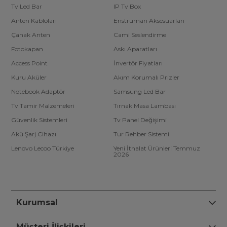
Tv Led Bar
IP Tv Box
Anten Kabloları
Enstrüman Aksesuarları
Çanak Anten
Cami Seslendirme
Fotokapan
Askı Aparatları
Access Point
İnvertör Fiyatları
Kuru Aküler
Akım Korumalı Prizler
Notebook Adaptör
Samsung Led Bar
Tv Tamir Malzemeleri
Tırnak Masa Lambası
Güvenlik Sistemleri
Tv Panel Değişimi
Akü Şarj Cihazı
Tur Rehber Sistemi
Lenovo Lecoo Türkiye
Yeni İthalat Ürünleri Temmuz
2026
Kurumsal
Müşteri İlişkileri