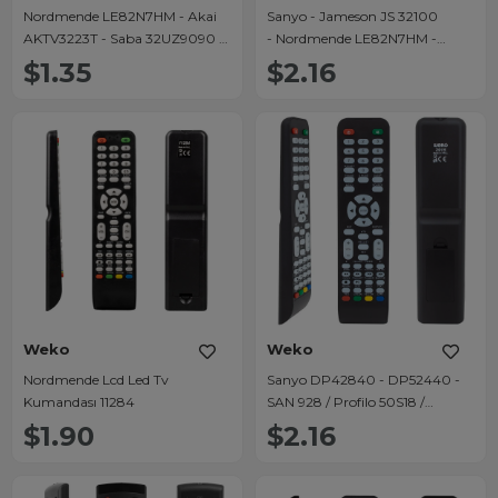
Nordmende LE82N7HM - Akai
Sanyo - Jameson JS 32100
AKTV3223T - Saba 32UZ9090 -
- Nordmende LE82N7HM -
Profilo Smart 1231 - Sanyo Lcd
Awox 40102 20" 22'' 32'' Lcd Tv
$1.35
$2.16
Led Tv Kumandası
Kumandası
Weko
Weko
Nordmende Lcd Led Tv
Sanyo DP42840 - DP52440 -
Kumandası 11284
SAN 928 / Profilo 50S18 /
Selecline LE 32D11T2 /
$1.90
$2.16
Nordmende Lcd Tv Kumanda