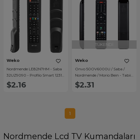
TÜKENDI
Weko
Weko
Nordmende LE82N7HM - Saba
Onvo 50OV6000U / Saba /
32UZ9090 - Profilo Smart 1231 -
Nordmende / Morio Bein - Tabii -
Sanyo Lcd Led Tv Kumandası
Netflix - Youtube Tuşlu Androıd
$2.16
$2.31
Smart Lcd TV Kumanda
1
Nordmende Lcd TV Kumandaları