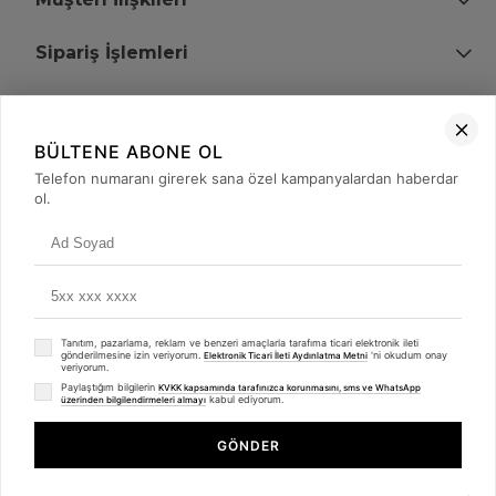
Sipariş İşlemleri
Bize Ulaşın
BÜLTENE ABONE OL
+90 (850) 473 08 08
Telefon numaranı girerek sana özel kampanyalardan haberdar
ol.
Tevfik Bey Mah. Dr. Ali Demir Cd. No:51 Kat:2 Kobi İş Merkezi
Küçükçekmece / İstanbul
Tanıtım, pazarlama, reklam ve benzeri amaçlarla tarafıma ticari elektronik ileti
gönderilmesine izin veriyorum.
'ni okudum onay
Elektronik Ticari İleti Aydınlatma Metni
veriyorum.
Paylaştığım bilgilerin
KVKK kapsamında tarafınızca korunmasını, sms ve WhatsApp
kabul ediyorum.
üzerinden bilgilendirmeleri almayı
© 2008 - 2026
merterelektronik.com
Whatsapp
- Tüm Hakları Saklıdır. Kredi kartı bilgileriniz 256bit SSL sertifikası ile
GÖNDER
korunmaktadır.