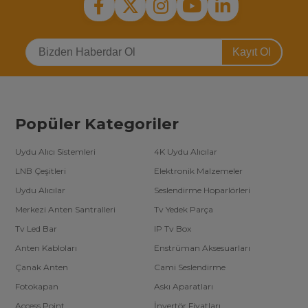
Kayıt Ol
Popüler Kategoriler
Uydu Alıcı Sistemleri
4K Uydu Alıcılar
LNB Çeşitleri
Elektronik Malzemeler
Uydu Alıcılar
Seslendirme Hoparlörleri
Merkezi Anten Santralleri
Tv Yedek Parça
Tv Led Bar
IP Tv Box
Anten Kabloları
Enstrüman Aksesuarları
Çanak Anten
Cami Seslendirme
Fotokapan
Askı Aparatları
Access Point
İnvertör Fiyatları