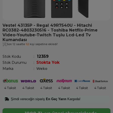
Vestel 43135P - Regal 49R7540U - Hitachi
RC0382-4803230516 - Toshiba Netflix-Prime
Video-Youtube-Twitch Tuşlu Lcd-Led Tv
Kumandası
Son 12 saatte
12
kişi sepetine ekledi!
12359
Stok Kodu
Stokta Yok
Stok Durumu
:
Marka
:
Weko
4 Taksit
4 Taksit
4 Taksit
4 Taksit
4 Taksit
4 Taksit
Şimdi vereceğin sipariş
En Geç Yarın
Kargoda!