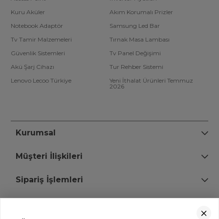
Kuru Aküler
Akım Korumalı Prizler
Notebook Adaptör
Samsung Led Bar
Tv Tamir Malzemeleri
Tırnak Masa Lambası
Güvenlik Sistemleri
Tv Panel Değişimi
Akü Şarj Cihazı
Tur Rehber Sistemi
Lenovo Lecoo Türkiye
Yeni İthalat Ürünleri Temmuz
2026
Kurumsal
Müşteri İlişkileri
Sipariş İşlemleri
Bize Ulaşın