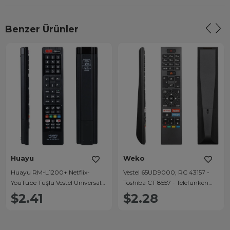
Benzer Ürünler
Huayu
Weko
Huayu RM-L1200+ Netflix-
Vestel 65UD9000, RC 43157 -
YouTube Tuşlu Vestel Universal
Toshiba CT 8557 - Telefunken
Lcd Led Tv Kumandası
XH32AJ600 - Finlux Netflix-
$2.41
$2.28
Youtube Play Tuşlu Lcd-Led Tv
Kumanda