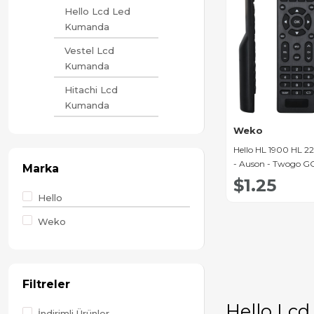
Hello Lcd Led
Kumanda
Vestel Lcd
Kumanda
Hitachi Lcd
Kumanda
Sunny & Axen
Weko
Lcd Kumanda
Hello HL 1900 HL 2
- Auson - Twogo G
Marka
Awox Lcd
GO 2430 Led Tv K
$1.25
Kumanda
Hello
Diğer Lcd
Weko
Kumanda
Telefunken Lcd
Kumanda
Filtreler
LG LCD Tv
Kumanda
Hello Lcd
İndirimli Ürünler