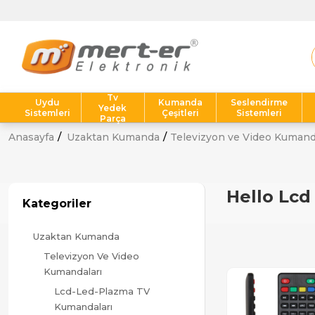
T
Tv
Uydu
Kumanda
Seslendirme
Yedek
Sistemleri
Çeşitleri
Sistemleri
Parça
Anasayfa
Uzaktan Kumanda
Televizyon ve Video Kumand
Hello Lc
Kategoriler
Uzaktan Kumanda
Televizyon Ve Video
Kumandaları
Lcd-Led-Plazma TV
Kumandaları