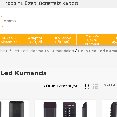
OPLU ALIMLARA AVANTAJLI FİYATLAR
Oem Ve
Güvenlik
Adaptör,
Oto Ses ve
Çevre
Sistemleri
Akü, Pil
Görüntü
Ay
Birimleri
aları
Lcd-Led-Plazma TV Kumandaları
Hello Lcd Led Kum
d Led Kumanda
Stoktaki
3 Ürün