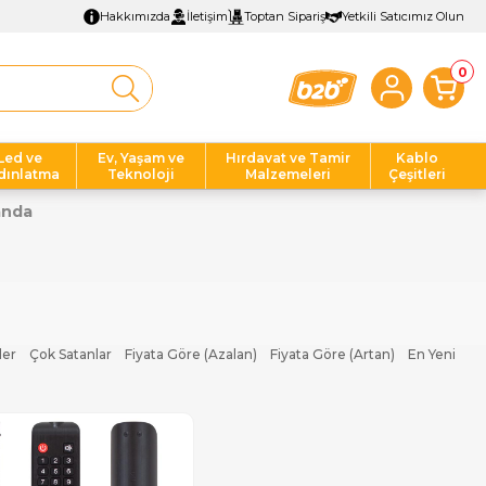
Hakkımızda
İletişim
Toptan Sipariş
Yetkili Satıcımız Olun
0
Led ve
Ev, Yaşam ve
Hırdavat ve Tamir
Kablo
dınlatma
Teknoloji
Malzemeleri
Çeşitleri
anda
ler
Çok Satanlar
Fiyata Göre (Azalan)
Fiyata Göre (Artan)
En Yeni