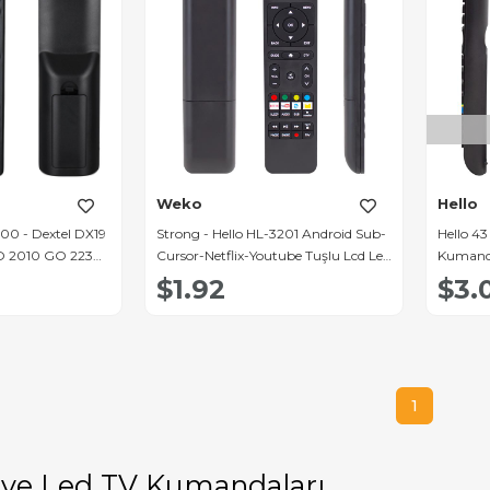
Weko
Hello
200 - Dextel DX19
Strong - Hello HL-3201 Android Sub-
Hello 43
O 2010 GO 2230
Cursor-Netflix-Youtube Tuşlu Lcd Led
Kumand
umandası
Tv Kumandası
$1.92
$3.
1
 ve Led TV Kumandaları