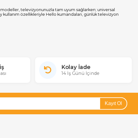
nal modeller, televizyonunuzla tam uyum sağlarken; universal
 kullanım özellikleriyle Hello kumandaları, günlük televizyon
ve kaliteli Hello kumandaları inceleyerek ihtiyaçlarınıza uygun bir
iş
Kolay İade
ası
14 İş Günü İçinde
Kayıt Ol