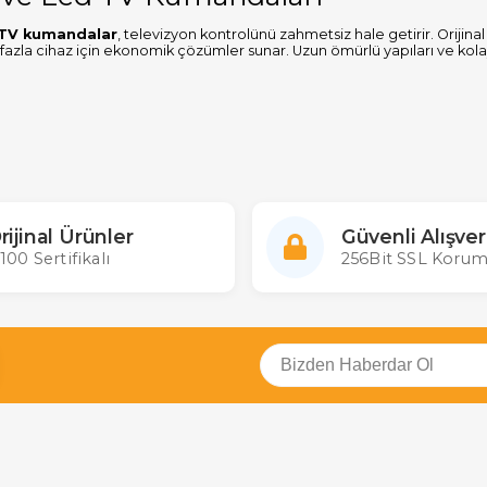
 TV kumandalar
, televizyon kontrolünü zahmetsiz hale getirir. Oriji
azla cihaz için ekonomik çözümler sunar. Uzun ömürlü yapıları ve kolay
 Led Kumanda Çeşitleri
o kumandalar
umlu modeller
akıllı kumandalar
d Kumanda Fiyatları
atları
, model ve özelliklere göre değişiklik göstermektedir. Ekonomik 
rijinal Ürünler
Güvenli Alışver
.
100 Sertifikalı
256Bit SSL Korum