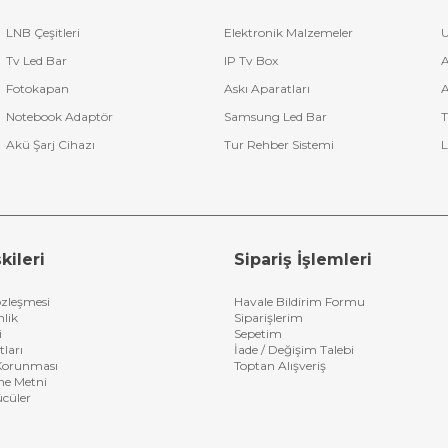
LNB Çeşitleri
Elektronik Malzemeler
U
Tv Led Bar
IP Tv Box
A
Fotokapan
Askı Aparatları
A
Notebook Adaptör
Samsung Led Bar
T
Akü Şarj Cihazı
Tur Rehber Sistemi
L
kileri
Sipariş İşlemleri
özleşmesi
Havale Bildirim Formu
nlik
Siparişlerim
i
Sepetim
tları
İade / Değişim Talebi
n Korunması
Toptan Alışveriş
me Metni
ücüler