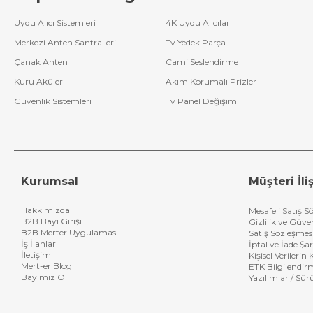
Thomson Lcd
Uydu Alıcı Sistemleri
4K Uydu Alıcılar
Kumanda
Merkezi Anten Santralleri
Tv Yedek Parça
Sharp Lcd
Çanak Anten
Cami Seslendirme
Kumanda
Kuru Aküler
Akım Korumalı Prizler
Universal Lcd
Güvenlik Sistemleri
Tv Panel Değişimi
Kumanda
Arçelik-Beko Lcd
Kumanda
Crea Lcd
Kurumsal
Müşteri İliş
Kumanda
Jameson Lcd
Hakkımızda
Mesafeli Satış S
B2B Bayi Girişi
Gizlilik ve Güve
Kumanda
B2B Merter Uygulaması
Satış Sözleşmes
İş İlanları
İptal ve İade Şar
Loewe Lcd
İletişim
Kişisel Verileri
Kumanda
Mert-er Blog
ETK Bilgilendir
Bayimiz Ol
Yazılımlar / Sür
Next & Nextstar
Lcd Kumanda