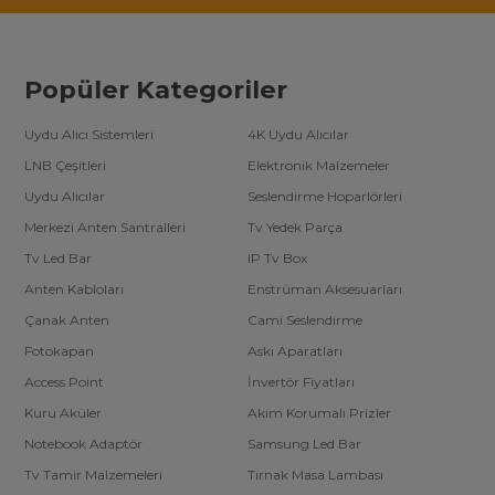
Popüler Kategoriler
Uydu Alıcı Sistemleri
4K Uydu Alıcılar
LNB Çeşitleri
Elektronik Malzemeler
Uydu Alıcılar
Seslendirme Hoparlörleri
Merkezi Anten Santralleri
Tv Yedek Parça
Tv Led Bar
IP Tv Box
Anten Kabloları
Enstrüman Aksesuarları
Çanak Anten
Cami Seslendirme
Fotokapan
Askı Aparatları
Access Point
İnvertör Fiyatları
Kuru Aküler
Akım Korumalı Prizler
Notebook Adaptör
Samsung Led Bar
Tv Tamir Malzemeleri
Tırnak Masa Lambası