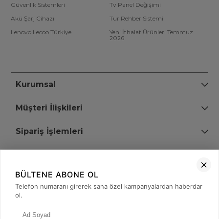
Güvenlik Sistemleri
Tv Panel Değişimi
Akü Şarj Cihazı
Tur Rehber Sistemi
Lenovo Lecoo Türkiye
Yeni İthalat Ürünleri Temmuz
2026
Kurumsal
Müşteri İlişkileri
Sipariş İşlemleri
Bize Ulaşın
BÜLTENE ABONE OL
+90 (850) 473 08 08
Telefon numaranı girerek sana özel kampanyalardan haberdar
ol.
Tevfik Bey Mah. Dr. Ali Demir Cd. No:51 Kat:2 Kobi İş Merkezi
Küçükçekmece / İstanbul