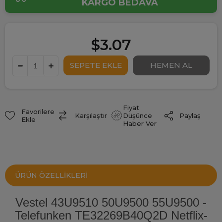
KARGO BEDAVA
$3.07
Fiyat
Favorilere
Paylaş
Karşılaştır
Düşünce
Ekle
Haber Ver
ÜRÜN ÖZELLIKLERI
Vestel 43U9510 50U9500 55U9500 -
Telefunken TE32269B40Q2D Netflix-