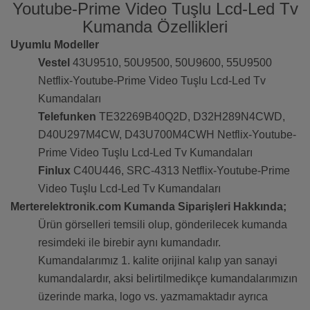
Youtube-Prime Video Tuşlu Lcd-Led Tv
Kumanda Özellikleri
Uyumlu Modeller
Vestel
43U9510, 50U9500, 50U9600, 55U9500
Netflix-Youtube-Prime Video Tuşlu Lcd-Led Tv
Kumandaları
Telefunken
TE32269B40Q2D, D32H289N4CWD,
D40U297M4CW, D43U700M4CWH Netflix-Youtube-
Prime Video Tuşlu Lcd-Led Tv Kumandaları
Finlux
C40U446, SRC-4313 Netflix-Youtube-Prime
Video Tuşlu Lcd-Led Tv Kumandaları
Merterelektronik.com Kumanda Siparişleri Hakkında;
Ürün görselleri temsili olup, gönderilecek kumanda
resimdeki ile birebir aynı kumandadır.
Kumandalarımız 1. kalite orijinal kalıp yan sanayi
kumandalardır, aksi belirtilmedikçe kumandalarımızın
üzerinde marka, logo vs. yazmamaktadır ayrıca