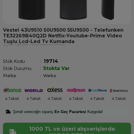
Vestel 43U9510 50U9500 55U9500 - Telefunken
TE32269B40Q2D Netflix-Youtube-Prime Video
Tuşlu Lcd-Led Tv Kumanda
Son 1 günde
7
kişi sepetine ekledi!
19714
Stok Kodu
Stokta Var
Stok Durumu
:
Marka
:
Weko
4 Taksit
4 Taksit
4 Taksit
4 Taksit
4 Taksit
4 Taksit
Şimdi vereceğin sipariş
En Geç Pazartesi
Kargoda!
1000 TL ve üzeri alışverişlerde