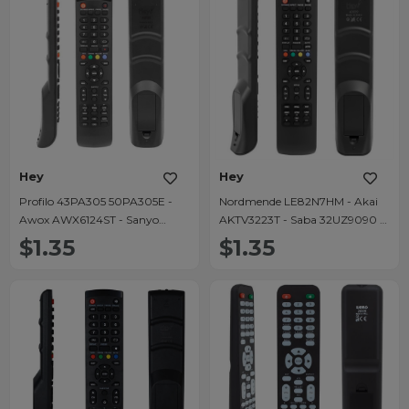
Hey
Hey
Profilo 43PA305 50PA305E -
Nordmende LE82N7HM - Akai
Awox AWX6124ST - Sanyo
AKTV3223T - Saba 32UZ9090 -
LEXX20 - Nordmende
Profilo Smart 1231 - Sanyo Lcd
$1.35
$1.35
LE82N7HM - Blaupunkt Lcd Led
Led Tv Kumandası
Tv Kumanda