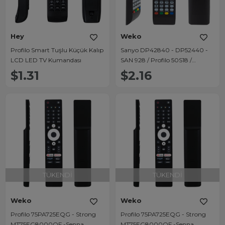
Hey
Weko
Profilo Smart Tuşlu Küçük Kalıp
Sanyo DP42840 - DP52440 -
LCD LED TV Kumandası
SAN 928 / Profilo 50S18 /
Selecline LE 32D11T2 /
$1.31
$2.16
Nordmende Lcd Tv Kumanda
TÜKENDI
TÜKENDI
Weko
Weko
Profilo 75PA725EQG - Strong
Profilo 75PA725EQG - Strong
MT75EG8000QF -Senna
MT75EG8000QF -Senna