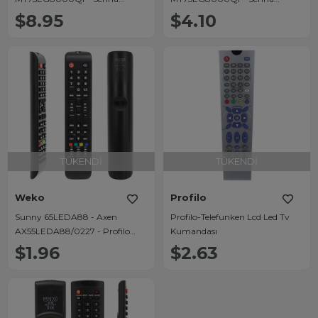
55UQ9500F - Onvo
55UQ9500F - Onvo
$8.95
$4.10
50OVF9000UQ - Dreamstar
50OVF9000UQ - Dreamstar
Netflix-Youtube-Prime Video-
Netflix-Youtube-Prime-Disney+
Disney+ Tuşlu Ses Komutlu Lcd
Tuşlu Lcd Tv Kumanda
Led Tv Kumanda
TÜKENDI
TÜKENDI
Weko
Profilo
Sunny 65LEDA88 - Axen
Profilo-Telefunken Lcd Led Tv
AX55LEDA88/0227 - Profilo
Kumandası
65PA500T - Woon CX 509 -
$1.96
$2.63
Ronax Lcd Led TV Kumanda