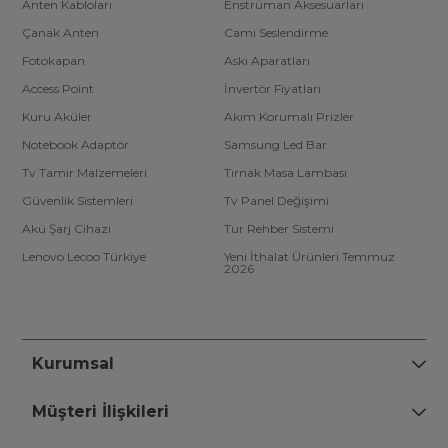
Anten Kabloları
Enstrüman Aksesuarları
Çanak Anten
Cami Seslendirme
Fotokapan
Askı Aparatları
Access Point
İnvertör Fiyatları
Kuru Aküler
Akım Korumalı Prizler
Notebook Adaptör
Samsung Led Bar
Tv Tamir Malzemeleri
Tırnak Masa Lambası
Güvenlik Sistemleri
Tv Panel Değişimi
Akü Şarj Cihazı
Tur Rehber Sistemi
Lenovo Lecoo Türkiye
Yeni İthalat Ürünleri Temmuz
2026
Kurumsal
Müşteri İlişkileri