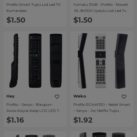
Profilo Smart Tuşlu Lcd Led TV
Yumatu 314B - Profilo - Rowell
Kumandası
RL-8032V Uydulu Lcd-Led Tv
Kumandası
$1.50
$1.50
Hey
Weko
Profilo - Sanyo - Blaupun-
Profilo RCA49130 - Vestel Smart
Awox Küçük Kalıp LCD LED TV
– Sanyo - Jvc Netflix Tuşlu
Kumandası
Beyaz Yazısız Lcd Led Tv
$1.16
$1.92
Kumanda