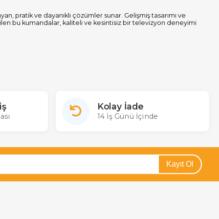
yan, pratik ve dayanıklı çözümler sunar. Gelişmiş tasarımı ve
ilen bu kumandalar, kaliteli ve kesintisiz bir televizyon deneyimi
ıllı kumandalara kadar geniş bir ürün yelpazesine sahiptir. Tüm
iş
Kolay İade
ası
14 İş Günü İçinde
ktedir. Orijinal kumandalar, marka uyumluluğu ve yüksek performansı
me imkanı sunduğu için ekonomik bir tercih olabilir. İhtiyacınıza
Kayıt Ol
odeller ise birden fazla Hisense televizyon modeline uyumlu olarak
gun ürünü tercih edebilirsiniz.
anılabilir. Universal kumanda tercih eden kullanıcılar, ürünün
Orijinal Hisense kumandaları ise kutusundan çıkarıldığı anda kullanıma