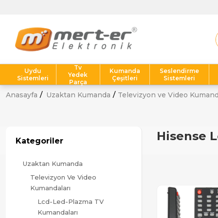
T
Tv
Uydu
Kumanda
Seslendirme
Yedek
Sistemleri
Çeşitleri
Sistemleri
Parça
Anasayfa
Uzaktan Kumanda
Televizyon ve Video Kumand
Hisense 
Kategoriler
Uzaktan Kumanda
Televizyon Ve Video
Kumandaları
Lcd-Led-Plazma TV
Kumandaları