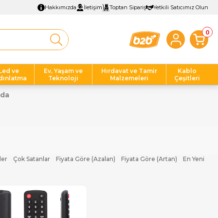
Hakkımızda
İletişim
Toptan Sipariş
Yetkili Satıcımız Olun
0
Led ve
Ev, Yaşam ve
Hırdavat ve Tamir
Kablo
dınlatma
Teknoloji
Malzemeleri
Çeşitleri
nda
ler
Çok Satanlar
Fiyata Göre (Azalan)
Fiyata Göre (Artan)
En Yeni