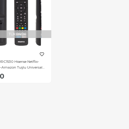
TÜKENDI
RC1530 Hisense Netflix-
-Amazon Tuşlu Universal
D Tv Kumandası
70