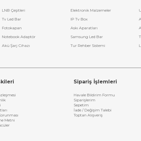
LNB Çeşitleri
Elektronik Malzemeler
U
Tv Led Bar
IP Tv Box
A
Fotokapan
Askı Aparatları
A
Notebook Adaptör
Samsung Led Bar
T
Akü Şarj Cihazı
Tur Rehber Sistemi
L
kileri
Sipariş İşlemleri
özleşmesi
Havale Bildirim Formu
nlik
Siparişlerim
i
Sepetim
tları
İade / Değişim Talebi
n Korunması
Toptan Alışveriş
me Metni
ücüler