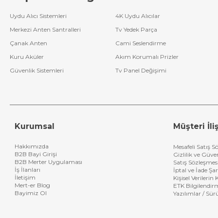
Thomson Lcd
Uydu Alıcı Sistemleri
4K Uydu Alıcılar
Kumanda
Merkezi Anten Santralleri
Tv Yedek Parça
Sharp Lcd
Çanak Anten
Cami Seslendirme
Kumanda
Kuru Aküler
Akım Korumalı Prizler
Universal Lcd
Güvenlik Sistemleri
Tv Panel Değişimi
Kumanda
Arçelik-Beko Lcd
Kumanda
Crea Lcd
Kurumsal
Müşteri İliş
Kumanda
Jameson Lcd
Hakkımızda
Mesafeli Satış S
B2B Bayi Girişi
Gizlilik ve Güve
Kumanda
B2B Merter Uygulaması
Satış Sözleşmes
İş İlanları
İptal ve İade Şar
Loewe Lcd
İletişim
Kişisel Verileri
Kumanda
Mert-er Blog
ETK Bilgilendir
Bayimiz Ol
Yazılımlar / Sür
Next & Nextstar
Lcd Kumanda