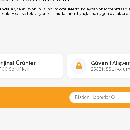
andalar
, televizyonunuzun tüm özelliklerini kolayca yönetmenizi sağla
i ile Hisense televizyon kullanıcılarının ihtiyaçlarına uygun olarak üret
Kumanda Çeşitleri
yonlar için tasarlanan kumandalar, orijinal modellerden öğrenebilen ak
dostu tasarımları ve dayanıklı yapılarıyla dikkat çeker.
nse Lcd TV kumandaları
umlu Hisense kumandalar
akıllı kumanda modelleri
rijinal Ürünler
Güvenli Alışver
anda Fiyatları
100 Sertifikalı
256Bit SSL Korum
nda fiyatları
, model ve teknik özelliklere göre değişiklik gösterme
iversal ve akıllı kumanda seçenekleri ise, birden fazla cihazı kontrol et
rı, elektronik mağazamızda bulabilirsiniz.
Uyumluluğu
, markanın Lcd televizyon modelleri ile tam uyum sağlar. Universal m
anda seçiminde televizyonunuzun model numarasına dikkat ederek en uy
da Kullanımı
lar
, kullanıcı dostu tasarımları sayesinde kolay ve hızlı bir şekilde kull
 cihaz kodlarını kullanarak televizyonlarına kolayca tanıtım yapabilir. 