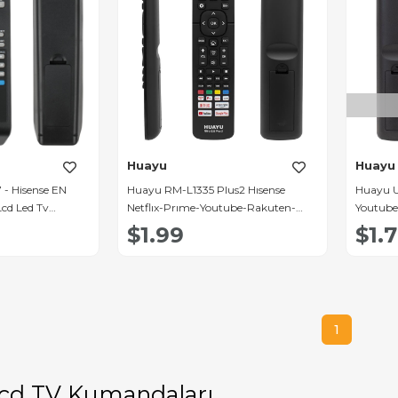
Huayu
Huayu
- Hisense EN
Huayu RM-L1335 Plus2 Hısense
Huayu U
Lcd Led Tv
Netflıx-Prıme-Youtube-Rakuten-
Youtube
Google Play-Vudu Tuşlu Lcd Led Tv
LCD-LE
$1.99
$1.
Kumandası
1
Lcd TV Kumandaları