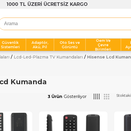
OPLU ALIMLARA AVANTAJLI FİYATLAR
Oem Ve
Güvenlik
Adaptör,
Oto Ses ve
Çevre
Sistemleri
Akü, Pil
Görüntü
Ay
Birimleri
aları
Lcd-Led-Plazma TV Kumandaları
Hisense Lcd Kuma
Lcd Kumanda
Stoktaki
3 Ürün