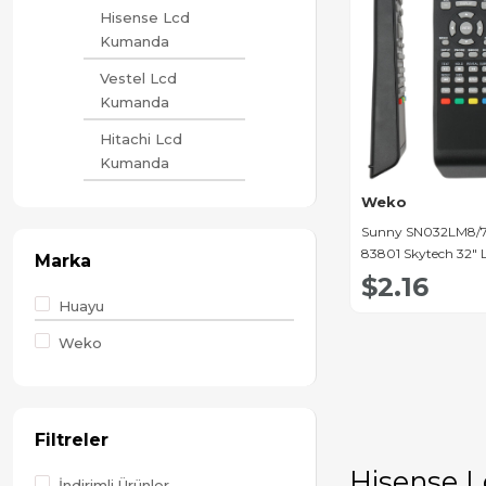
Hisense Lcd
Kumanda
Vestel Lcd
Kumanda
Hitachi Lcd
Kumanda
Sunny & Axen
Weko
Lcd Kumanda
Sunny SN032LM8/7 
83801 Skytech 32" 
Marka
Awox Lcd
Kumandası
$2.16
Kumanda
Huayu
Diğer Lcd
Weko
Kumanda
Telefunken Lcd
Kumanda
Filtreler
LG LCD Tv
Kumanda
Hisense 
İndirimli Ürünler