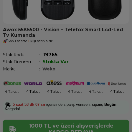
Awox 55K5500 - Vision - Telefox Smart Lcd-Led
Tv Kumanda
Son 1 saatte
1
kişi satın aldı!
19765
Stok Kodu
Stokta Var
Stok Durumu
:
Marka
:
Weko
4 Taksit
4 Taksit
4 Taksit
4 Taksit
4 Taksit
4 Taksit
5 saat 53 dk 07 sn
içerisinde sipariş verirsen, sipariş
Bugün
Kargoda!
1000 TL ve üzeri alışverişlerde