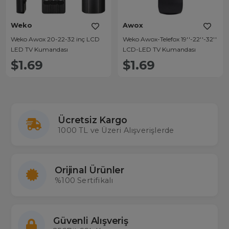
Weko
Awox
Weko Awox 20-22-32 inç LCD
Weko Awox-Telefox 19''-22''-32''
LED TV Kumandası
LCD-LED TV Kumandası
$1.69
$1.69
Ücretsiz Kargo
1000 TL ve Üzeri Alışverişlerde
Orijinal Ürünler
%100 Sertifikalı
Güvenli Alışveriş