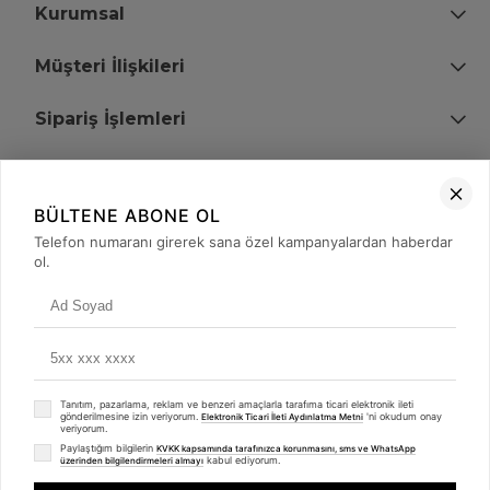
Kurumsal
Müşteri İlişkileri
Sipariş İşlemleri
Bize Ulaşın
BÜLTENE ABONE OL
+90 (850) 473 08 08
Telefon numaranı girerek sana özel kampanyalardan haberdar
ol.
Tevfik Bey Mah. Dr. Ali Demir Cd. No:51 Kat:2 Kobi İş Merkezi
Küçükçekmece / İstanbul
Tanıtım, pazarlama, reklam ve benzeri amaçlarla tarafıma ticari elektronik ileti
gönderilmesine izin veriyorum.
'ni okudum onay
Elektronik Ticari İleti Aydınlatma Metni
veriyorum.
Paylaştığım bilgilerin
KVKK kapsamında tarafınızca korunmasını, sms ve WhatsApp
kabul ediyorum.
üzerinden bilgilendirmeleri almayı
© 2008 - 2026
merterelektronik.com
Whatsapp