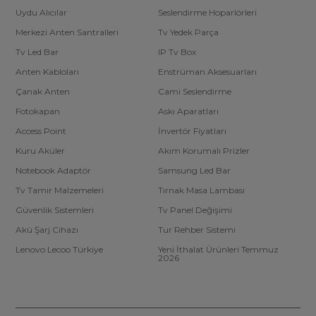
Uydu Alıcılar
Seslendirme Hoparlörleri
Merkezi Anten Santralleri
Tv Yedek Parça
Tv Led Bar
IP Tv Box
Anten Kabloları
Enstrüman Aksesuarları
Çanak Anten
Cami Seslendirme
Fotokapan
Askı Aparatları
Access Point
İnvertör Fiyatları
Kuru Aküler
Akım Korumalı Prizler
Notebook Adaptör
Samsung Led Bar
Tv Tamir Malzemeleri
Tırnak Masa Lambası
Güvenlik Sistemleri
Tv Panel Değişimi
Akü Şarj Cihazı
Tur Rehber Sistemi
Lenovo Lecoo Türkiye
Yeni İthalat Ürünleri Temmuz
2026