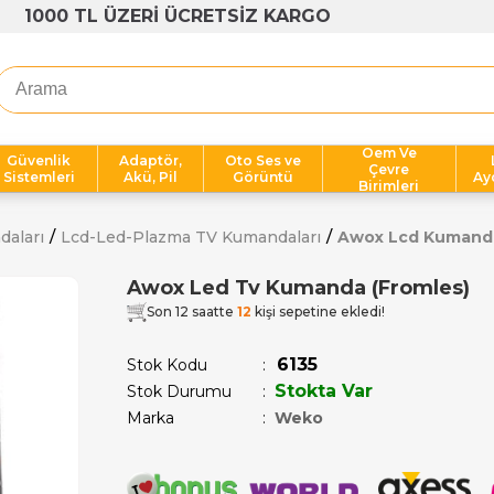
1000 TL ÜZERİ ÜCRETSİZ KARGO
Oem Ve
Güvenlik
Adaptör,
Oto Ses ve
Çevre
Sistemleri
Akü, Pil
Görüntü
Ay
Birimleri
daları
Lcd-Led-Plazma TV Kumandaları
Awox Lcd Kumand
Awox Led Tv Kumanda (Fromles)
Son 12 saatte
12
kişi sepetine ekledi!
6135
Stok Kodu
Stokta Var
Stok Durumu
:
Marka
:
Weko