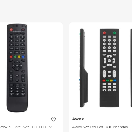
Awox
fox 19''-22''-32'' LCD-LED TV
Awox 32'' Lcd-Led Tv Kumandası