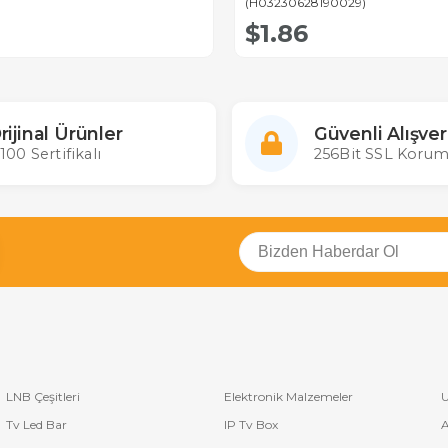
(H03230628190029)
$1.86
rijinal Ürünler
Güvenli Alışver
100 Sertifikalı
256Bit SSL Korum
LNB Çeşitleri
Elektronik Malzemeler
U
Tv Led Bar
IP Tv Box
A