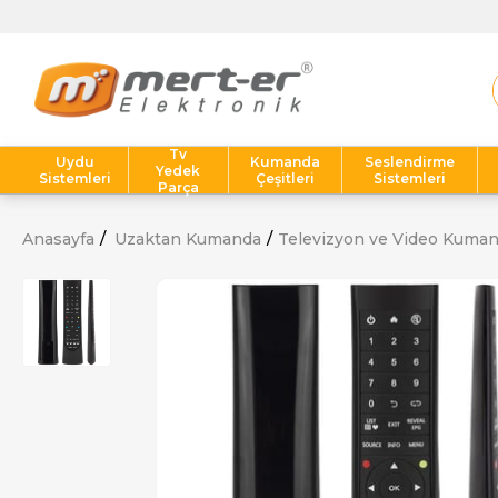
Tv
Uydu
Kumanda
Seslendirme
Yedek
Sistemleri
Çeşitleri
Sistemleri
Parça
Anasayfa
Uzaktan Kumanda
Televizyon ve Video Kuman