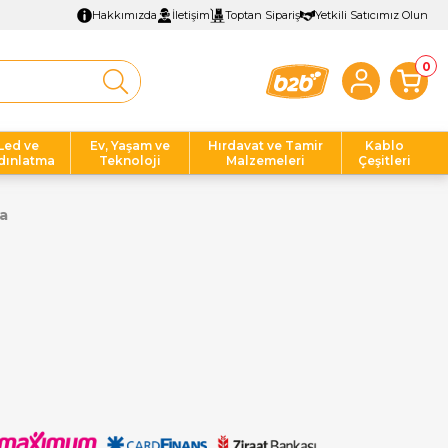
Hakkımızda
İletişim
Toptan Sipariş
Yetkili Satıcımız Olun
0
Led ve
Ev, Yaşam ve
Hırdavat ve Tamir
Kablo
dınlatma
Teknoloji
Malzemeleri
Çeşitleri
a