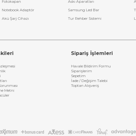
Fotokapan
Askı Aparatları
A
Notebook Adaptör
Samsung Led Bar
T
Akü Şarj Cihazı
Tur Rehber Sistemi
L
kileri
Sipariş İşlemleri
özleşmesi
Havale Bildirim Formu
nlik
Siparişlerim
i
Sepetim
tları
İade / Değişim Talebi
n Korunması
Toptan Alışveriş
me Metni
ücüler