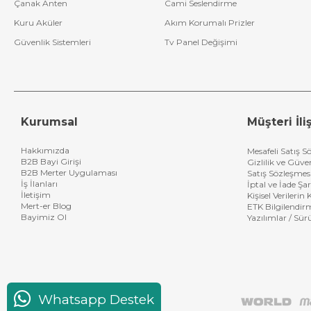
Çanak Anten
Cami Seslendirme
Kuru Aküler
Akım Korumalı Prizler
Güvenlik Sistemleri
Tv Panel Değişimi
Kurumsal
Müşteri İliş
Hakkımızda
Mesafeli Satış S
B2B Bayi Girişi
Gizlilik ve Güve
B2B Merter Uygulaması
Satış Sözleşmes
İş İlanları
İptal ve İade Şar
İletişim
Kişisel Verileri
Mert-er Blog
ETK Bilgilendir
Bayimiz Ol
Yazılımlar / Sür
Whatsapp Destek