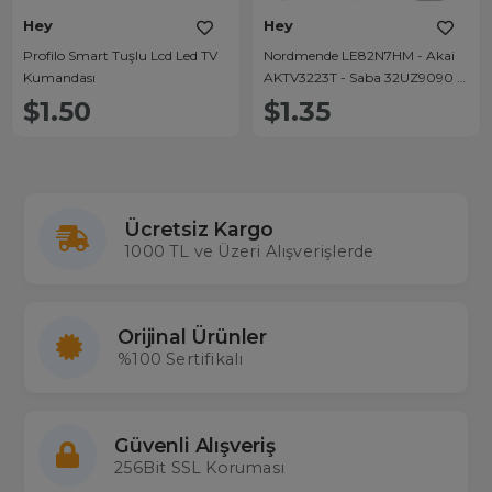
Hey
Hey
Profilo Smart Tuşlu Lcd Led TV
Nordmende LE82N7HM - Akai
Kumandası
AKTV3223T - Saba 32UZ9090 -
Profilo Smart 1231 - Sanyo Lcd
$1.50
$1.35
Led Tv Kumandası
Ücretsiz Kargo
1000 TL ve Üzeri Alışverişlerde
Orijinal Ürünler
%100 Sertifikalı
Güvenli Alışveriş
256Bit SSL Koruması