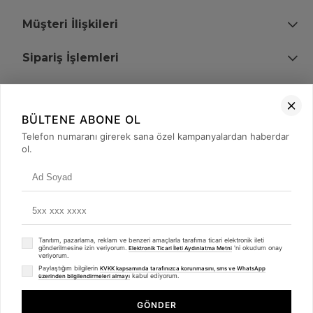
Müşteri İlişkileri
Sipariş İşlemleri
Bize Ulaşın
BÜLTENE ABONE OL
+90 (850) 473 08 08
Telefon numaranı girerek sana özel kampanyalardan haberdar
ol.
Tevfik Bey Mah. Dr. Ali Demir Cd. No:51 Kat:2 Kobi İş Merkezi
Küçükçekmece / İstanbul
Tanıtım, pazarlama, reklam ve benzeri amaçlarla tarafıma ticari elektronik ileti
gönderilmesine izin veriyorum.
'ni okudum onay
Elektronik Ticari İleti Aydınlatma Metni
veriyorum.
Paylaştığım bilgilerin
KVKK kapsamında tarafınızca korunmasını, sms ve WhatsApp
kabul ediyorum.
üzerinden bilgilendirmeleri almayı
© 2008 - 2026
merterelektronik.com
Whatsapp
- Tüm Hakları Saklıdır. Kredi kartı bilgileriniz 256bit SSL sertifikası ile
GÖNDER