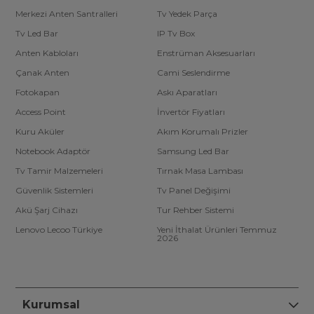
Merkezi Anten Santralleri
Tv Yedek Parça
Tv Led Bar
IP Tv Box
Anten Kabloları
Enstrüman Aksesuarları
Çanak Anten
Cami Seslendirme
Fotokapan
Askı Aparatları
Access Point
İnvertör Fiyatları
Kuru Aküler
Akım Korumalı Prizler
Notebook Adaptör
Samsung Led Bar
Tv Tamir Malzemeleri
Tırnak Masa Lambası
Güvenlik Sistemleri
Tv Panel Değişimi
Akü Şarj Cihazı
Tur Rehber Sistemi
Lenovo Lecoo Türkiye
Yeni İthalat Ürünleri Temmuz
2026
Kurumsal