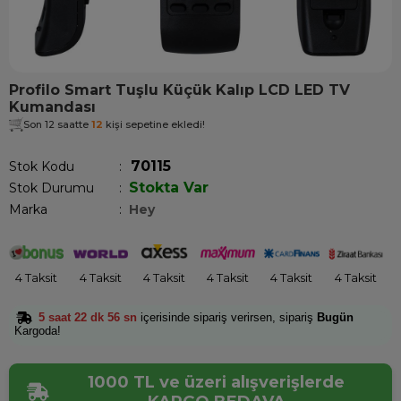
Profilo Smart Tuşlu Küçük Kalıp LCD LED TV
Kumandası
Son 12 saatte
12
kişi sepetine ekledi!
70115
Stok Kodu
Stokta Var
Stok Durumu
:
Marka
:
Hey
4 Taksit
4 Taksit
4 Taksit
4 Taksit
4 Taksit
4 Taksit
5 saat 22 dk 56 sn
içerisinde sipariş verirsen, sipariş
Bugün
Kargoda!
1000 TL ve üzeri alışverişlerde