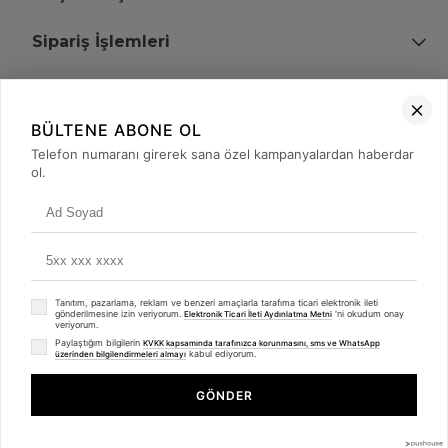
Sipariş İşlemleri
Bize Ulaşın
BÜLTENE ABONE OL
+90 (850) 473 08 08
Telefon numaranı girerek sana özel kampanyalardan haberdar
ol.
Tevfik Bey Mah. Dr. Ali Demir Cd. No:51 Kat:2 Kobi İş Merkezi
Küçükçekmece / İstanbul
Tanıtım, pazarlama, reklam ve benzeri amaçlarla tarafıma ticari elektronik ileti
gönderilmesine izin veriyorum.
'ni okudum onay
Elektronik Ticari İleti Aydınlatma Metni
veriyorum.
Paylaştığım bilgilerin
KVKK kapsamında tarafınızca korunmasını, sms ve WhatsApp
kabul ediyorum.
üzerinden bilgilendirmeleri almayı
© 2008 - 2026
merterelektronik.com
Whatsapp
- Tüm Hakları Saklıdır. Kredi kartı bilgileriniz 256bit SSL sertifikası ile
GÖNDER
korunmaktadır.