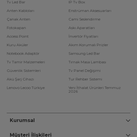
Tv Led Bar
IP Tv Box
Anten Kabloları
Enstrüman Aksesuarları
Çanak Anten
Cami Seslendirme
Fotokapan
Askı Aparatları
Access Point
İnvertör Fiyatları
Kuru Aküler
Akım Korumalı Prizler
Notebook Adaptör
Samsung Led Bar
Tv Tamir Malzemeleri
Tırnak Masa Lambası
Güvenlik Sistemleri
Tv Panel Değişimi
Akü Şarj Cihazı
Tur Rehber Sistemi
Lenovo Lecoo Türkiye
Yeni İthalat Ürünleri Temmuz
2026
Kurumsal
Müşteri İlişkileri