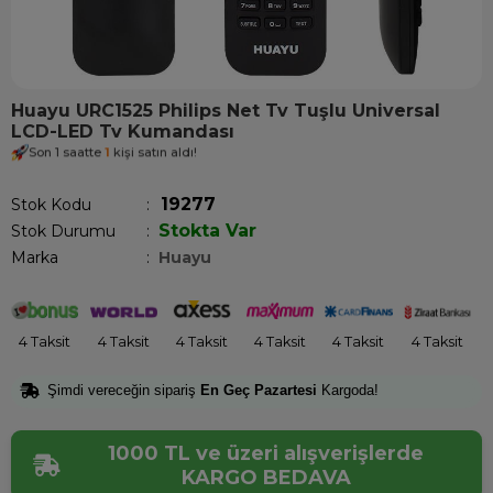
Huayu URC1525 Philips Net Tv Tuşlu Universal
LCD-LED Tv Kumandası
Son 1 saatte
1
kişi satın aldı!
19277
Stok Kodu
Stokta Var
Stok Durumu
:
Marka
:
Huayu
4 Taksit
4 Taksit
4 Taksit
4 Taksit
4 Taksit
4 Taksit
Şimdi vereceğin sipariş
En Geç Pazartesi
Kargoda!
1000 TL ve üzeri alışverişlerde
KARGO BEDAVA