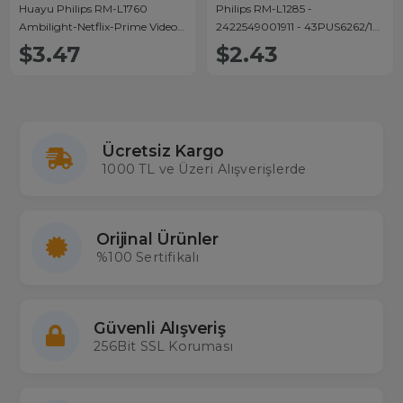
Huayu Philips RM-L1760
Philips RM-L1285 -
Ambilight-Netflix-Prime Video-
2422549001911 - 43PUS6262/12
Youtube-Rakuten Tv Tuşlu Led
- 50PFL3807H/12 Netflix Tuşlu
$3.47
$2.43
Tv Kumanda
Lcd TV Kumanda
Ücretsiz Kargo
1000 TL ve Üzeri Alışverişlerde
Orijinal Ürünler
%100 Sertifikalı
Güvenli Alışveriş
256Bit SSL Koruması