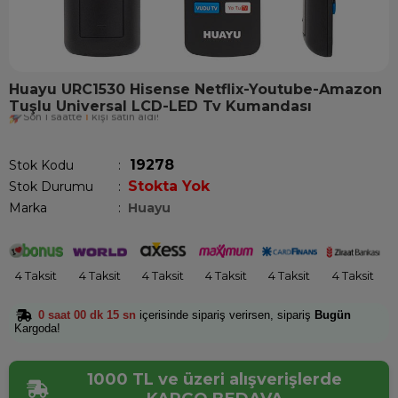
Huayu URC1530 Hisense Netflix-Youtube-Amazon
Tuşlu Universal LCD-LED Tv Kumandası
Son 1 saatte
1
kişi satın aldı!
19278
Stok Kodu
Stokta Yok
Stok Durumu
:
Marka
:
Huayu
4 Taksit
4 Taksit
4 Taksit
4 Taksit
4 Taksit
4 Taksit
0 saat 00 dk 15 sn
içerisinde sipariş verirsen, sipariş
Bugün
Kargoda!
1000 TL ve üzeri alışverişlerde