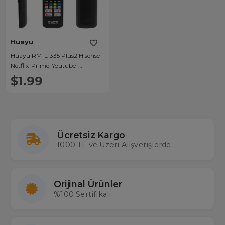
Huayu
Huayu RM-L1335 Plus2 Hısense
Netflıx-Prıme-Youtube-
Rakuten-Google Play-Vudu
$1.99
Tuşlu Lcd Led Tv Kumandası
Ücretsiz Kargo
1000 TL ve Üzeri Alışverişlerde
Orijinal Ürünler
%100 Sertifikalı