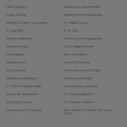
LNB Çeşitleri
Elektronik Malzemeler
Uydu Alıcılar
Seslendirme Hoparlörleri
Merkezi Anten Santralleri
Tv Yedek Parça
Tv Led Bar
IP Tv Box
Anten Kabloları
Enstrüman Aksesuarları
Çanak Anten
Cami Seslendirme
Fotokapan
Askı Aparatları
Access Point
İnvertör Fiyatları
Kuru Aküler
Akım Korumalı Prizler
Notebook Adaptör
Samsung Led Bar
Tv Tamir Malzemeleri
Tırnak Masa Lambası
Güvenlik Sistemleri
Tv Panel Değişimi
Akü Şarj Cihazı
Tur Rehber Sistemi
Lenovo Lecoo Türkiye
Yeni İthalat Ürünleri Temmuz
2026