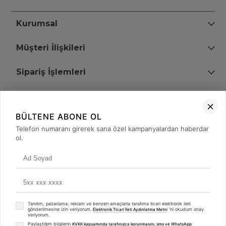
Kurumsal
Müşteri İlişkileri
Sipariş İşlemleri
Bize Ulaşın
BÜLTENE ABONE OL
+90 (850) 473 08 08
Telefon numaranı girerek sana özel kampanyalardan haberdar
ol.
Tevfik Bey Mah. Dr. Ali Demir Cd. No:51 Kat:2 Kobi İş Merkezi
Küçükçekmece / İstanbul
Tanıtım, pazarlama, reklam ve benzeri amaçlarla tarafıma ticari elektronik ileti
gönderilmesine izin veriyorum.
'ni okudum onay
Elektronik Ticari İleti Aydınlatma Metni
veriyorum.
Paylaştığım bilgilerin
KVKK kapsamında tarafınızca korunmasını, sms ve WhatsApp