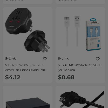
(Beyaz)
S-Link
S-Link
S-Link SL-WL05 Universal -
S-Link SMG-495 Note 3-S5 Data
Amerikan Tipine Çevirici Priz
Şarj Kablosu
Adaptör Fiş
$4.12
$0.68