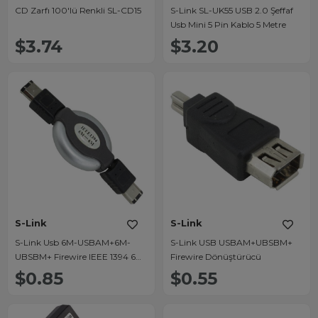
CD Zarfı 100'lü Renkli SL-CD15
S-Link SL-UK55 USB 2.0 Şeffaf
Usb Mini 5 Pin Kablo 5 Metre
$3.74
$3.20
S-Link
S-Link
S-Link Usb 6M-USBAM+6M-
S-Link USB USBAM+UBSBM+
UBSBM+ Firewire IEEE 1394 6
Firewire Dönüştürücü
Pin-6 Pin Aparat
$0.85
$0.55