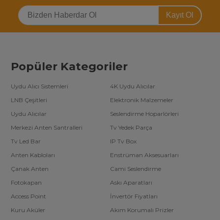
kablo, cat 5, cat 6, kwm switch, vga hdmı audio çevirici, ışıldak, şarjlı
fener, ethernet çevirici, pense, kablo tester bulucu, kumanda, kamera
Kayıt Ol
ekipman, notebook soğutucu, çakma aparatı, telefon tutucu, araç şarj, kapı
zili, kablo sıyırıcı, tasarruflu led ampul, araç bluetooth, kontak sprey,
notebook kilit, notebook adaptör jack kablo, adsl splitter, usb çevirici
dönüştürücü, otg kablo, tablet adaptör, konnektör, wireless extender, cat 7
kablo, hdmı powerline extender gibi ürün çeşitleri ve uygun fiyat avantajı
ile öne çıkmaktadır. İndirimli Satın Alın!
Popüler Kategoriler
Uydu Alıcı Sistemleri
4K Uydu Alıcılar
LNB Çeşitleri
Elektronik Malzemeler
Uydu Alıcılar
Seslendirme Hoparlörleri
Merkezi Anten Santralleri
Tv Yedek Parça
Tv Led Bar
IP Tv Box
Anten Kabloları
Enstrüman Aksesuarları
Çanak Anten
Cami Seslendirme
Fotokapan
Askı Aparatları
Access Point
İnvertör Fiyatları
Kuru Aküler
Akım Korumalı Prizler