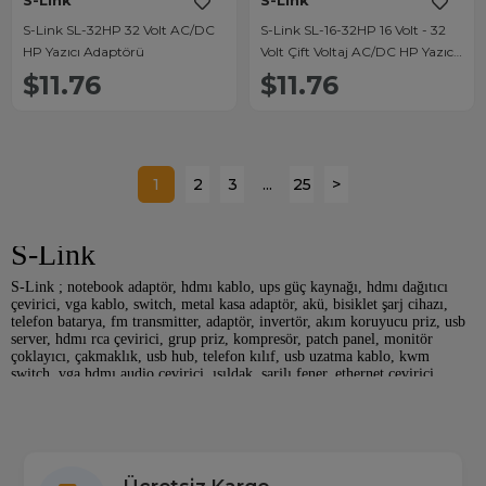
S-Link
S-Link
S-Link SL-32HP 32 Volt AC/DC
S-Link SL-16-32HP 16 Volt - 32
HP Yazıcı Adaptörü
Volt Çift Voltaj AC/DC HP Yazıcı
Adaptörü
$11.76
$11.76
1
2
3
...
25
>
S-Link
S-Link ; notebook adaptör, hdmı kablo, ups güç kaynağı, hdmı dağıtıcı
çevirici, vga kablo, switch, metal kasa adaptör, akü, bisiklet şarj cihazı,
telefon batarya, fm transmitter, adaptör, invertör, akım koruyucu priz, usb
server, hdmı rca çevirici, grup priz, kompresör, patch panel, monitör
çoklayıcı, çakmaklık, usb hub, telefon kılıf, usb uzatma kablo, kwm
switch, vga hdmı audio çevirici, ışıldak, şarjlı fener, ethernet çevirici,
pense, kablo tester bulucu, kumanda, cat 5 cat 6 network kablo, kamera
ekipman, notebook soğutucu, çakma aparatı, telefon tutucu, araç şarj, kapı
zili, kablo sıyırıcı, tasarruflu led ampul, araç bluetooth, kontak sprey,
notebook kilit, notebook adaptör jack kablo, adsl splitter, usb çevirici
dönüştürücü, otg kablo, tablet adaptör, konnektör, wireless extender, cat 7
kablo ana kategorileri olmak üzere bir çok ürün yelpazesinde çeşitli