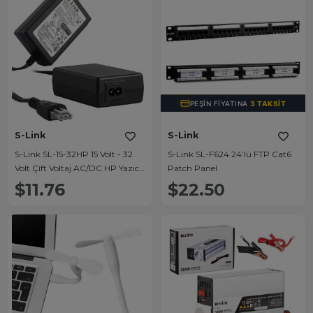
PEŞIN FIYATINA
3 TAKSIT
S-Link
S-Link
S-Link SL-15-32HP 15 Volt - 32
S-Link SL-F624 24’lü FTP Cat6
Volt Çift Voltaj AC/DC HP Yazıcı
Patch Panel
Adaptörü
$11.76
$22.50