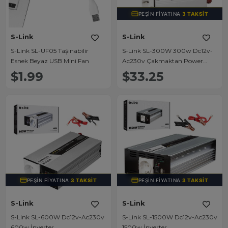
PEŞIN FIYATINA
3 TAKSIT
S-Link
S-Link
S-Link SL-UF05 Taşınabilir
S-Link SL-300W 300w Dc12v-
Esnek Beyaz USB Mini Fan
Ac230v Çakmaktan Power
İnverter
$1.99
$33.25
PEŞIN FIYATINA
3 TAKSIT
PEŞIN FIYATINA
3 TAKSIT
S-Link
S-Link
S-Link SL-600W Dc12v-Ac230v
S-Link SL-1500W Dc12v-Ac230v
600w İnverter
1500w İnverter