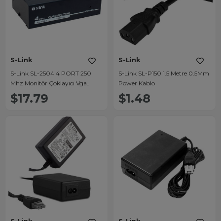
S-Link
S-Link
S-Link SL-2504 4 PORT 250
S-Link SL-P150 1.5 Metre 0.5Mm
Mhz Monitör Çoklayıcı Vga
Power Kablo
Splitter Dağıtıcı
$17.79
$1.48