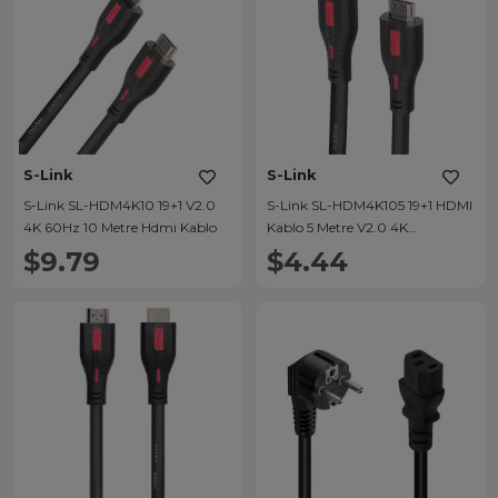
S-Link
S-Link
S-Link SL-HDM4K10 19+1 V2.0
S-Link SL-HDM4K105 19+1 HDMI
4K 60Hz 10 Metre Hdmi Kablo
Kablo 5 Metre V2.0 4K
(3840x2160) 60Hz
$9.79
$4.44