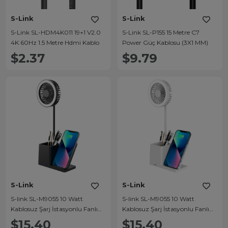
S-Link
S-Link
S-Link SL-HDM4K011 19+1 V2.0
S-Link SL-P155 15 Metre C7
4K 60Hz 1.5 Metre Hdmi Kablo
Power Güç Kablosu (3X1 MM)
$2.37
$9.79
S-Link
S-Link
S-link SL-M9055 10 Watt
S-link SL-M9055 10 Watt
Kablosuz Şarj İstasyonlu Fanlı
Kablosuz Şarj İstasyonlu Fanlı
Kalemlikli Masa Lambası (Siyah)
Kalemlikli Masa Lambası
$15.40
$15.40