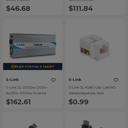
$46.68
$111.84
PEŞIN FIYATINA
3 TAKSIT
S-Link
S-Link
S-Link SL-2000w Dc12v-
S-Link SL-KS60 Utp Cat6 90
Ac230v 2000w İnverter
Derece Keystone Jack
$162.61
$0.99