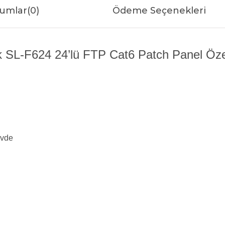
umlar
(0)
Ödeme Seçenekleri
k SL-F624 24’lü FTP Cat6 Patch Panel Özell
övde