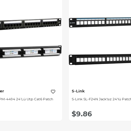
er
S-Link
PM-4494 24’Lü Utp Cat6 Patch
S-Link SL-F24N Jack'sız 24'lü Patc
$9.86