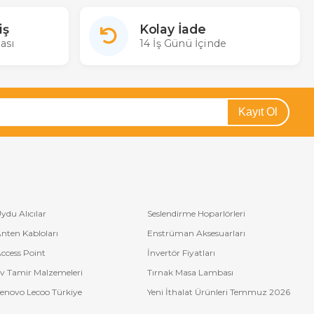
iş
Kolay İade
ası
14 İş Günü İçinde
Kayıt Ol
ydu Alıcılar
Seslendirme Hoparlörleri
nten Kabloları
Enstrüman Aksesuarları
ccess Point
İnvertör Fiyatları
v Tamir Malzemeleri
Tırnak Masa Lambası
enovo Lecoo Türkiye
Yeni İthalat Ürünleri Temmuz 2026