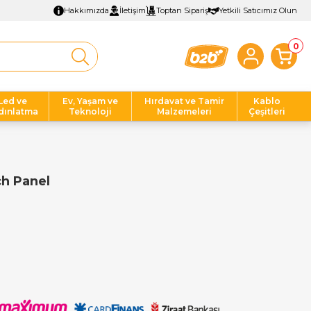
Hakkımızda
İletişim
Toptan Sipariş
Yetkili Satıcımız Olun
0
Led ve
Ev, Yaşam ve
Hırdavat ve Tamir
Kablo
dınlatma
Teknoloji
Malzemeleri
Çeşitleri
ch Panel