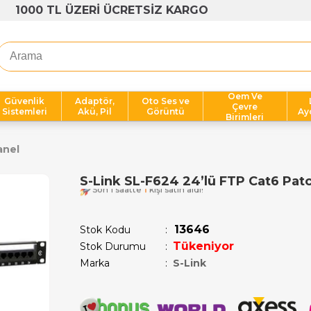
1000 TL ÜZERİ ÜCRETSİZ KARGO
Oem Ve
Güvenlik
Adaptör,
Oto Ses ve
Çevre
Sistemleri
Akü, Pil
Görüntü
Ay
Birimleri
anel
S-Link SL-F624 24’lü FTP Cat6 Pat
Son 1 saatte
1
kişi satın aldı!
13646
Stok Kodu
Tükeniyor
Stok Durumu
:
Marka
:
S-Link