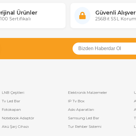
rijinal Ürünler
Güvenli Alışver
100 Sertifikalı
256Bit SSL Korum
LNB Çeşitleri
Elektronik Malzemeler
U
Tv Led Bar
IP Tv Box
A
Fotokapan
Askı Aparatları
A
Notebook Adaptör
Samsung Led Bar
T
Akü Şarj Cihazı
Tur Rehber Sistemi
L