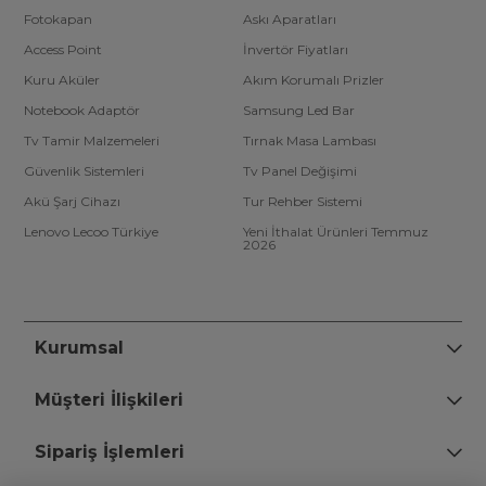
Fotokapan
Askı Aparatları
Access Point
İnvertör Fiyatları
Kuru Aküler
Akım Korumalı Prizler
Notebook Adaptör
Samsung Led Bar
Tv Tamir Malzemeleri
Tırnak Masa Lambası
Güvenlik Sistemleri
Tv Panel Değişimi
Akü Şarj Cihazı
Tur Rehber Sistemi
Lenovo Lecoo Türkiye
Yeni İthalat Ürünleri Temmuz
2026
Kurumsal
Müşteri İlişkileri
Sipariş İşlemleri