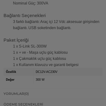
Nominal Güç: 300VA
Bağlantı Seçenekleri
3 farklı bağlantı: Araç içi 12 Vdc aksesuar girişinden
bağlantı. USB soketinden bağlantı.
Paket İçeriği
1 x S-Link SL-300W
1 x + ve - Maşa uçlu güç kablosu
1 x Çakmaklık uçlu güç kablosu
1 x Kullanım klavuzu ve garanti belgesi
Özellik
DC12V-AC230V
Değer
300 W
YORUMLAR
(0)
ÖDEME SEÇENEKLERI