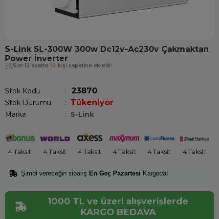
S-Link SL-300W 300w Dc12v-Ac230v Çakmaktan
Power İnverter
Son 12 saatte
12
kişi sepetine ekledi!
23870
Stok Kodu
Tükeniyor
Stok Durumu
:
Marka
:
S-Link
4 Taksit
4 Taksit
4 Taksit
4 Taksit
4 Taksit
4 Taksit
Şimdi vereceğin sipariş
En Geç Pazartesi
Kargoda!
1000 TL ve üzeri alışverişlerde
KARGO BEDAVA