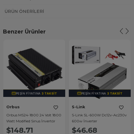
ÜRÜN ÖNERILERI
Benzer Ürünler
PEŞIN FIYATINA
3 TAKSIT
PEŞIN FIYATINA
3 TAKSIT
Orbus
S-Link
Orbus MS24-1800 24 Volt 1800
S-Link SL-600W Dc12v-Ac230v
Watt Modified Sinus İnvertör
600w İnverter
$148.71
$46.68