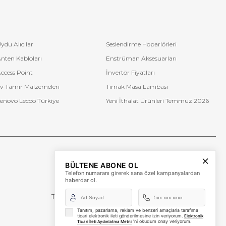
ydu Alıcılar
Seslendirme Hoparlörleri
nten Kabloları
Enstrüman Aksesuarları
ccess Point
İnvertör Fiyatları
v Tamir Malzemeleri
Tırnak Masa Lambası
enovo Lecoo Türkiye
Yeni İthalat Ürünleri Temmuz 2026
Bize Ulaşın
BÜLTENE ABONE OL
+90 (850) 473 08 08
Telefon numaranı girerek sana özel kampanyalardan
haberdar ol.
Tevfik Bey Mah. Dr. Ali Demir Cd. No:51 Kat:2 Kobi İş
Merkezi
Küçükçekmece / İstanbul
Tanıtım, pazarlama, reklam ve benzeri amaçlarla tarafıma
ticari elektronik ileti gönderilmesine izin veriyorum.
Elektronik
'ni okudum onay veriyorum.
Ticari İleti Aydınlatma Metni