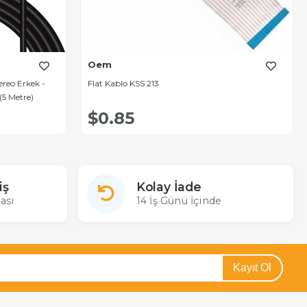
Oem
reo Erkek -
Flat Kablo KSS 213
5 Metre)
$0.85
iş
Kolay İade
ası
14 İş Günü İçinde
Kayıt Ol