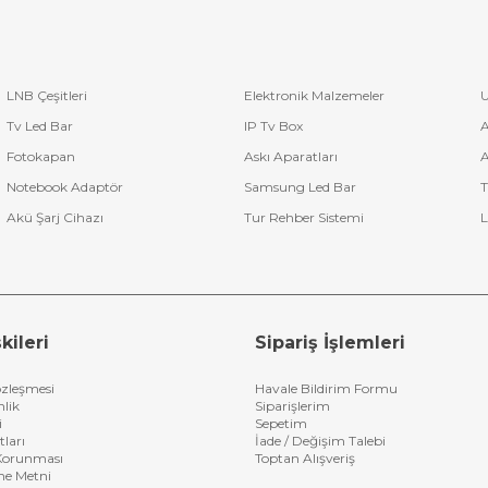
LNB Çeşitleri
Elektronik Malzemeler
U
Tv Led Bar
IP Tv Box
A
Fotokapan
Askı Aparatları
A
Notebook Adaptör
Samsung Led Bar
T
Akü Şarj Cihazı
Tur Rehber Sistemi
L
kileri
Sipariş İşlemleri
özleşmesi
Havale Bildirim Formu
nlik
Siparişlerim
i
Sepetim
tları
İade / Değişim Talebi
n Korunması
Toptan Alışveriş
me Metni