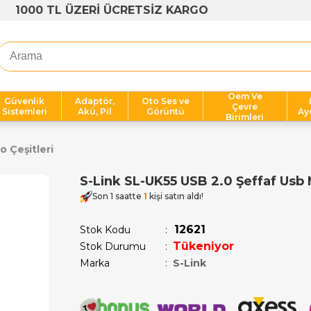
1000 TL ÜZERİ ÜCRETSİZ KARGO
Oem Ve
Güvenlik
Adaptör,
Oto Ses ve
Çevre
Sistemleri
Akü, Pil
Görüntü
Ay
Birimleri
o Çeşitleri
S-Link SL-UK55 USB 2.0 Şeffaf Usb 
Son 1 saatte
1
kişi satın aldı!
12621
Stok Kodu
Tükeniyor
Stok Durumu
:
Marka
:
S-Link