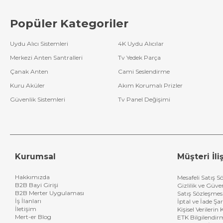
Popüler Kategoriler
Uydu Alıcı Sistemleri
4K Uydu Alıcılar
Merkezi Anten Santralleri
Tv Yedek Parça
Çanak Anten
Cami Seslendirme
Kuru Aküler
Akım Korumalı Prizler
Güvenlik Sistemleri
Tv Panel Değişimi
Kurumsal
Müşteri İliş
Hakkımızda
Mesafeli Satış S
B2B Bayi Girişi
Gizlilik ve Güve
B2B Merter Uygulaması
Satış Sözleşmes
İş İlanları
İptal ve İade Şar
İletişim
Kişisel Verileri
Mert-er Blog
ETK Bilgilendir