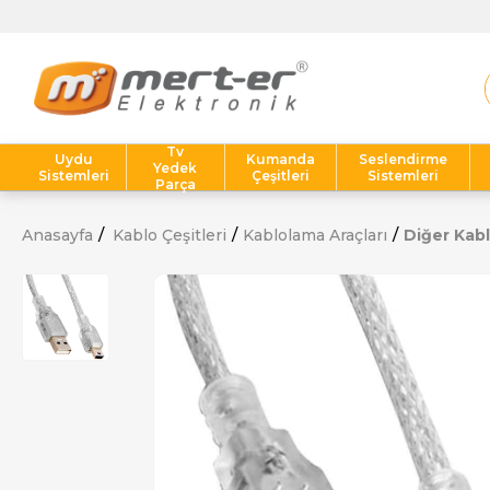
Tv
Uydu
Kumanda
Seslendirme
Yedek
Sistemleri
Çeşitleri
Sistemleri
Parça
Anasayfa
Kablo Çeşitleri
Kablolama Araçları
Diğer Kabl