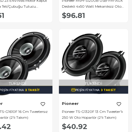
 SJ 23 ENV1466 Motor Kaput
Pioneer MVH-S120UB USB-FM-AUX
Teli/Çubuğu Tutucu
Destekli 4x50 Watt Mekaniksiz Oto
 Soket)
Teyp
61
$96.81
TÜKENDI
TÜKENDI
PEŞIN FIYATINA
3 TAKSIT
PEŞIN FIYATINA
3 TAKSIT
er
Pioneer
 TS-G1610F 16 Cm Tweetersız
Pioneer TS-G1320F 13 Cm Tweeter'lı
rlör (2'li Takım)
250 W Oto Hoparlör (2'li Takım)
.42
$40.92