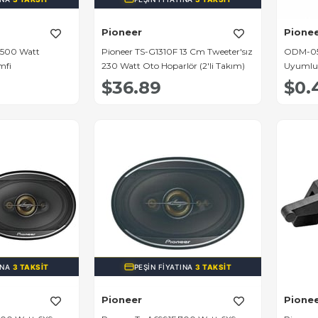
Pioneer
Pione
 500 Watt
Pioneer TS-G1310F 13 Cm Tweeter'sız
ODM-05
mfi
230 Watt Oto Hoparlör (2'li Takım)
Uyumlu 
Kapama
$36.89
$0.
INA
3 TAKSIT
PEŞIN FIYATINA
3 TAKSIT
Pioneer
Pione