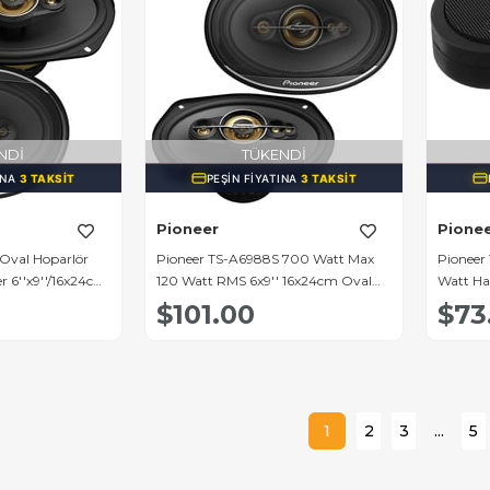
NDI
TÜKENDI
INA
3 TAKSIT
PEŞIN FIYATINA
3 TAKSIT
Pioneer
Pione
Oval Hoparlör
Pioneer TS-A6988S 700 Watt Max
Pioneer
 6''x9''/16x24cm
120 Watt RMS 6x9'' 16x24cm Oval
Watt Ha
Hoparlör (2'li Takım)
Hoparlör
$101.00
$73
1
2
3
...
5