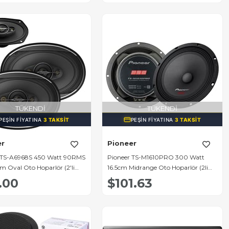
TÜKENDI
TÜKENDI
PEŞIN FIYATINA
3 TAKSIT
PEŞIN FIYATINA
3 TAKSIT
er
Pioneer
 TS-A6968S 450 Watt 90RMS
Pioneer TS-M1610PRO 300 Watt
cm Oval Oto Hoparlör (2'li
16.5cm Midrange Oto Hoparlör (2li
Paket)
.00
$101.63