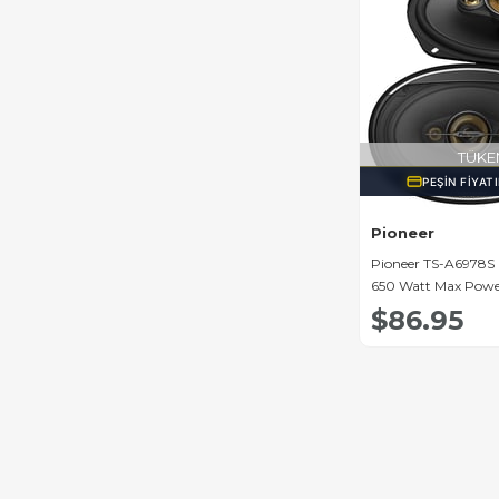
TÜKE
PEŞIN FIYAT
Pioneer
Pioneer TS-A6978S 
650 Watt Max Power
(2'li Takım)
$86.95