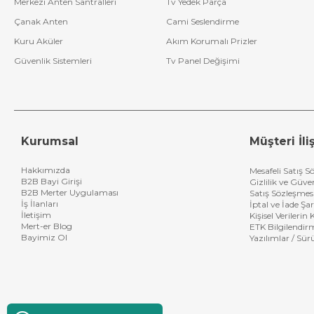
Merkezi Anten Santralleri
Tv Yedek Parça
Pioneer ile Y
Çanak Anten
Cami Seslendirme
Sesin kalitesini en 
Kuru Aküler
Akım Korumalı Prizler
deneyime dönüştürm
Güvenlik Sistemleri
Tv Panel Değişimi
Kurumsal
Müşteri İliş
Hakkımızda
Mesafeli Satış S
B2B Bayi Girişi
Gizlilik ve Güve
B2B Merter Uygulaması
Satış Sözleşmes
İş İlanları
İptal ve İade Şar
İletişim
Kişisel Verileri
Mert-er Blog
ETK Bilgilendir
Bayimiz Ol
Yazılımlar / Sür