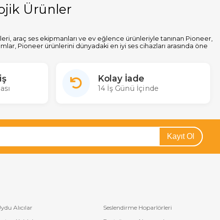
jik Ürünler
emleri, araç ses ekipmanları ve ev eğlence ürünleriyle tanınan Pioneer,
ımlar, Pioneer ürünlerini dünyadaki en iyi ses cihazları arasında öne
iş
Kolay İade
el seçenekler sunar. Üstün ses kalitesi, netlik ve güçlü baslar ile
ası
14 İş Günü İçinde
yerinde mükemmel bir atmosfer yaratır.
o sistemleri, subwoofer'lar, amplifikatörler ve daha fazlası, her araç
in ideal bir seçimdir.
Kayıt Ol
 Bluetooth bağlantı özellikleri, USB girişleri ve uyumlu cihazlarla
sağlar.
mi yaşatır. Her boyutta ve kapasitede ev sineması sistemi ile
ydu Alıcılar
Seslendirme Hoparlörleri
ya devam ediyor.