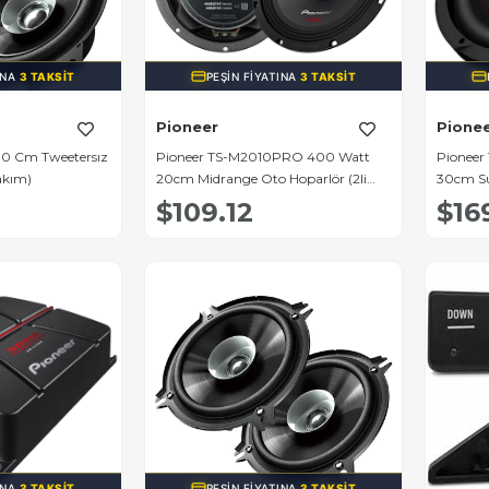
INA
3 TAKSIT
PEŞIN FIYATINA
3 TAKSIT
Pioneer
Pione
10 Cm Tweetersız
Pioneer TS-M2010PRO 400 Watt
Pionee
Takım)
20cm Midrange Oto Hoparlör (2li
30cm Su
Paket)
$109.12
$16
INA
3 TAKSIT
PEŞIN FIYATINA
3 TAKSIT