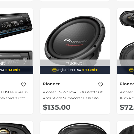
NDI
TÜKENDI
INA
3 TAKSIT
PEŞIN FIYATINA
3 TAKSIT
Pioneer
Pione
BT USB-FM-AUX-
Pioneer TS-W312S4 1600 Watt 500
Pioneer
Mekaniksiz Oto
Rms 30cm Subwoofer Bass Oto
16 x 24 
Hoparlör
Takım)
$135.00
$72