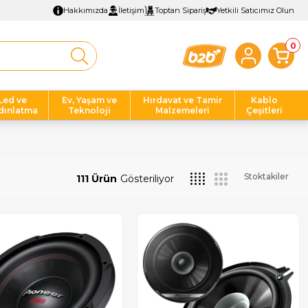
Hakkımızda
İletişim
Toptan Sipariş
Yetkili Satıcımız Olun
0
Led ve
Ev, Yaşam ve
Hırdavat ve Tamir
Kablo
dınlatma
Teknoloji
Malzemeleri
Çeşitleri
Stoktakiler
111 Ürün