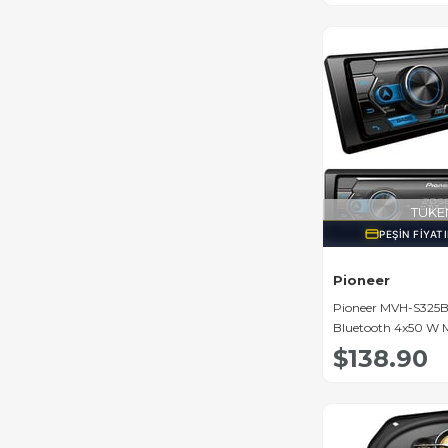
TÜKE
PEŞIN FIYAT
Pioneer
Pioneer MVH-S325
Bluetooth 4x50 W 
Teyp
$138.90