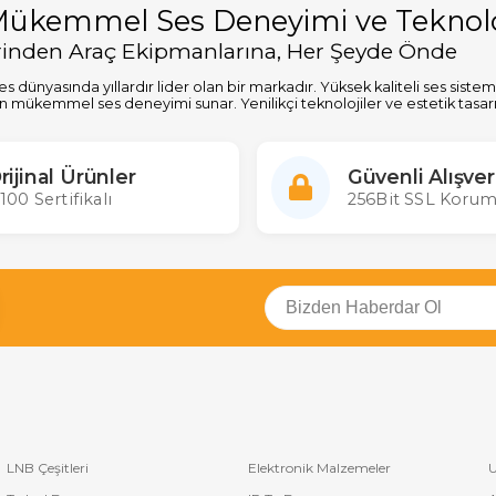
Mükemmel Ses Deneyimi ve Teknolo
rinden Araç Ekipmanlarına, Her Şeyde Önde
s dünyasında yıllardır lider olan bir markadır. Yüksek kaliteli ses sist
için mükemmel ses deneyimi sunar. Yenilikçi teknolojiler ve estetik tasar
li Ses Sistemleri
rijinal Ürünler
Güvenli Alışver
sı sistemleri, hoparlörler ve amplifikatörler, ses tutkunları için mükemm
100 Sertifikalı
256Bit SSL Korum
 en üst seviyeye çıkarır. Pioneer, her türlü ses çözümüyle evde ve iş 
emleri
s deneyimini en üst seviyeye çıkaran ses sistemleriyle tanınır. Araç stere
arlanmıştır. Sesin gücünü ve netliğini araç içinde hissetmek isteyenler iç
enilikler ve Mükemmel Tasarım
ününde teknolojik yeniliklere imza atmaktadır. Yüksek çözünürlüklü ses,
r. Ayrıca, estetik açıdan şık ve modern tasarımlarıyla her ortama uyum 
istemlerinde Lider
ri ve ses barları ile Pioneer, kullanıcılarına profesyonel sinema deneyi
LNB Çeşitleri
Elektronik Malzemeler
U
onu hissiyatı yaratabilirsiniz. Pioneer, eğlence dünyasında lider olma