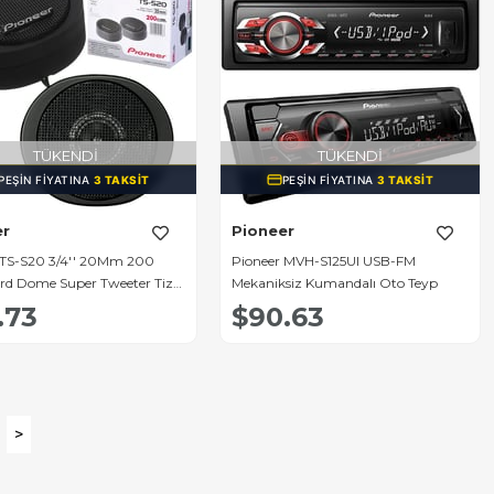
TÜKENDI
TÜKENDI
PEŞIN FIYATINA
3 TAKSIT
PEŞIN FIYATINA
3 TAKSIT
er
Pioneer
 TS-S20 3/4'' 20Mm 200
Pioneer MVH-S125UI USB-FM
rd Dome Super Tweeter Tiz
Mekaniksiz Kumandalı Oto Teyp
 (2'LI Takım)
.73
$90.63
>