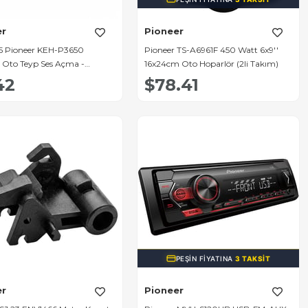
er
Pioneer
 Pioneer KEH-P3650
Pioneer TS-A6961F 450 Watt 6x9''
Oto Teyp Ses Açma -
16x24cm Oto Hoparlör (2li Takım)
 Kontrol Düğmesi
42
$78.41
PEŞIN FIYATINA
3 TAKSIT
er
Pioneer