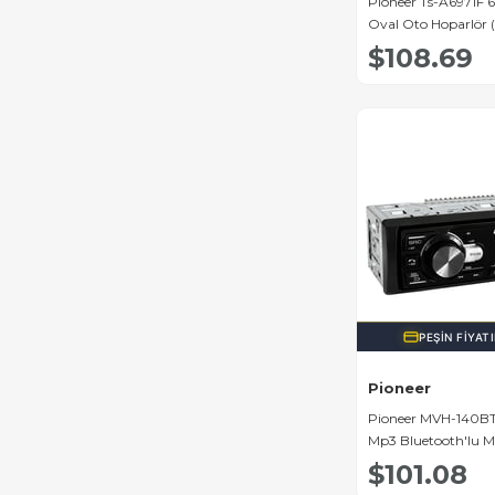
Pıoneer Ts-A6971F 
Oval Oto Hoparlör 
$108.69
PEŞIN FIYAT
Pioneer
Pioneer MVH-140B
Mp3 Bluetooth'lu M
Teyp 4x50 Watt
$101.08