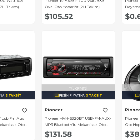
600 Watt 6X9
Pıoneer Ts-A6991F 700 Watt 6X9
Pioneer
(2Li Takım)
Oval Oto Hoparlör (2Li Takım)
Dayama 
(Pioneer
$105.52
$0.
TÜKENDI
INA
3 TAKSIT
PEŞIN FIYATINA
3 TAKSIT
Pioneer
Pione
T Usb Fm Aux
Pioneer MVH-S320BT USB-FM-AUX-
Pioneer
ekaniksiz Oto
MP3 Bluetooth'lu Mekaniksiz Oto
Oto Hopa
Teyp 4x50 Watt
$131.58
$38