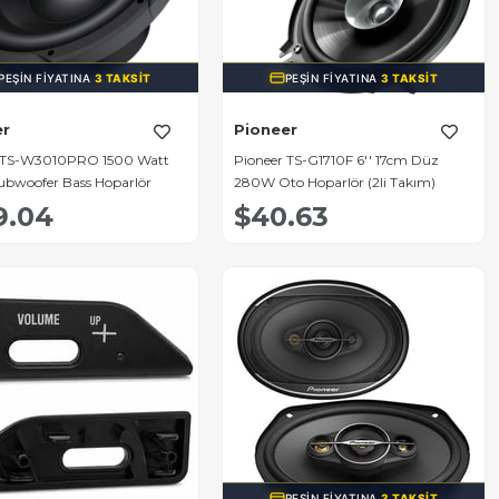
PEŞIN FIYATINA
3 TAKSIT
PEŞIN FIYATINA
3 TAKSIT
er
Pioneer
r TS-W3010PRO 1500 Watt
Pioneer TS-G1710F 6'' 17cm Düz
bwoofer Bass Hoparlör
280W Oto Hoparlör (2li Takım)
9.04
$40.63
PEŞIN FIYATINA
3 TAKSIT