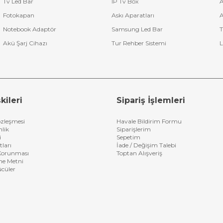
Tv Led Bar
IP Tv Box
A
üksek Performanslı Ses
Fotokapan
Askı Aparatları
A
üst düzeye taşımak isteyenler için Pioneer, güvenilir ve performans oda
Notebook Adaptör
Samsung Led Bar
T
ek için Pioneer ürünlerine göz atın.
Akü Şarj Cihazı
Tur Rehber Sistemi
L
kileri
Sipariş İşlemleri
özleşmesi
Havale Bildirim Formu
nlik
Siparişlerim
i
Sepetim
tları
İade / Değişim Talebi
n Korunması
Toptan Alışveriş
me Metni
ücüler