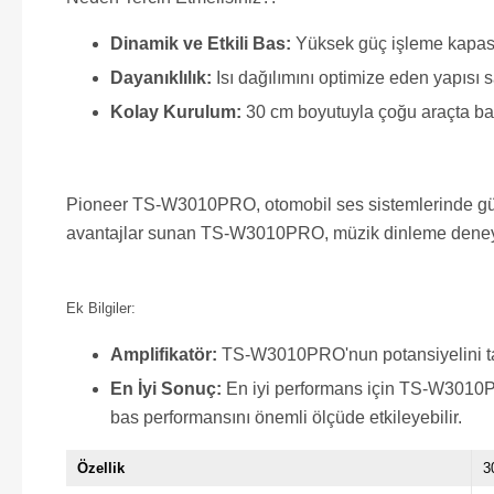
Dinamik ve Etkili Bas:
Yüksek güç işleme kapasite
Dayanıklılık:
Isı dağılımını optimize eden yapısı
Kolay Kurulum:
30 cm boyutuyla çoğu araçta bag
Pioneer TS-W3010PRO, otomobil ses sistemlerinde güçlü 
avantajlar sunan TS-W3010PRO, müzik dinleme deneyimi
Ek Bilgiler:
Amplifikatör:
TS-W3010PRO'nun potansiyelini tam o
En İyi Sonuç:
En iyi performans için TS-W3010PR
bas performansını önemli ölçüde etkileyebilir.
Özellik
3