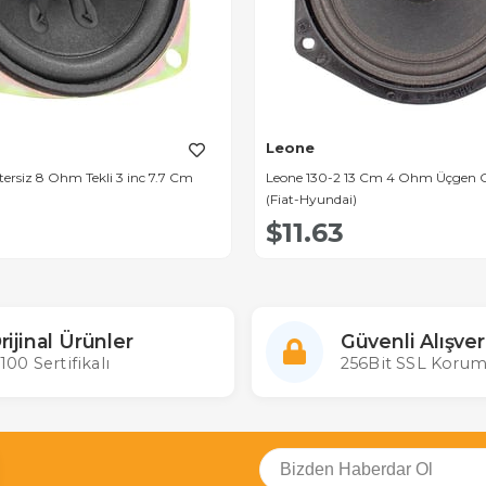
Leone
 8 Ohm Tekli 3 inc 7.7 Cm
Leone 130-2 13 Cm 4 Ohm Üçgen O
(Fiat-Hyundai)
$11.63
rijinal Ürünler
Güvenli Alışver
100 Sertifikalı
256Bit SSL Korum