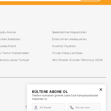
ydu Alıcılar
Seslendirme Hoparlörleri
nten Kabloları
Enstrüman Aksesuarları
ccess Point
İnvertör Fiyatları
v Tamir Malzemeleri
Tırnak Masa Lambası
enovo Lecoo Türkiye
Yeni İthalat Ürünleri Temmuz 2026
Bize Ulaşın
BÜLTENE ABONE OL
+90 (850) 473 08 08
Telefon numaranı girerek sana özel kampanyalardan
haberdar ol.
Tevfik Bey Mah. Dr. Ali Demir Cd. No:51 Kat:2 Kobi İş
Merkezi