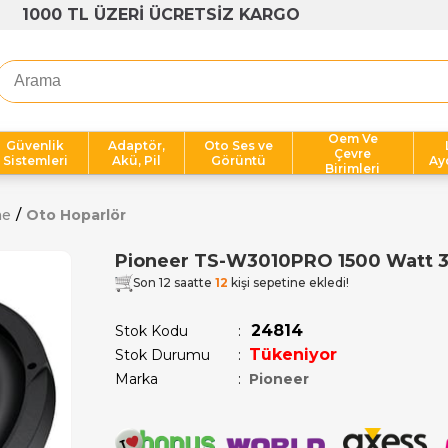
1000 TL ÜZERİ ÜCRETSİZ KARGO
Oem Ve
Güvenlik
Adaptör,
Oto Ses ve
Çevre
Sistemleri
Akü, Pil
Görüntü
Ay
Birimleri
me
Oto Hoparlör
Pioneer TS-W3010PRO 1500 Watt 
Son 12 saatte
12
kişi sepetine ekledi!
24814
Stok Kodu
Tükeniyor
Stok Durumu
:
Marka
:
Pioneer