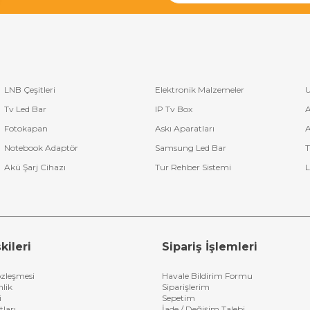
LNB Çeşitleri
Elektronik Malzemeler
U
Tv Led Bar
IP Tv Box
A
Fotokapan
Askı Aparatları
A
Notebook Adaptör
Samsung Led Bar
T
Akü Şarj Cihazı
Tur Rehber Sistemi
L
kileri
Sipariş İşlemleri
özleşmesi
Havale Bildirim Formu
nlik
Siparişlerim
i
Sepetim
tları
İade / Değişim Talebi