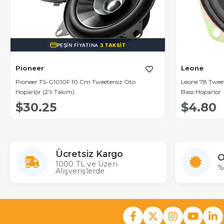
PEŞIN FIYATINA
3 TAKSIT
Pioneer
Leone
Pioneer TS-G1010F 10 Cm Tweetersız Oto
Leone 78 Tweetersiz
Hoparlör (2'li Takım)
Bass Hoparlör
$30.25
$4.80
Ücretsiz Kargo
O
1000 TL ve Üzeri
%
Alışverişlerde