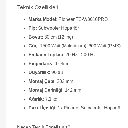
Teknik Özellikleri:
Marka Model:
Pioneer TS-W3010PRO
Tip:
Subwoofer Hoparlör
Boyut:
30 cm (12 inç)
Güç:
1500 Watt (Maksimum), 600 Watt (RMS)
Frekans Tepkisi:
20 Hz - 200 Hz
Empedans:
4 Ohm
Duyarlılık:
90 dB
Montaj Çapı:
282 mm
Montaj Derinliği:
142 mm
Ağırlık:
7.1 kg
Paket İçeriği:
1x Pioneer Subwoofer Hoparlör
Neden Tercih Etmelisiniz?: