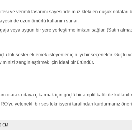
si ve verimli tasarımı sayesinde müzikteki en düşük notaları bil
 sayesinde uzun ömürlü kullanım sunar.
aja veya uygun bir yere yerleştirme imkanı sağlar. (Satın alma
tok sesler eklemek isteyenler için iyi bir seçenektir. Güçlü ve
nizi zenginleştirmek için ideal bir üründür.
larak ortaya çıkarmak için güçlü bir amplifikatör ile kullanılma
O'yu yetenekli bir ses teknisyeni tarafından kurdurmanız öneri
0 CM