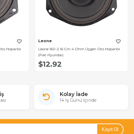
Leone
to Hoparlör
Leone 160-2 16 Cm 4 Ohm Üçgen Oto Hoparlör
(Fiat-Hyundaı)
$12.92
iş
Kolay İade
ası
14 İş Günü İçinde
Kayıt Ol