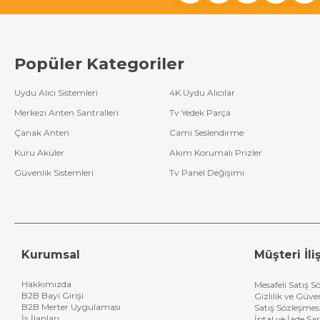
Popüler Kategoriler
Uydu Alıcı Sistemleri
4K Uydu Alıcılar
Merkezi Anten Santralleri
Tv Yedek Parça
Çanak Anten
Cami Seslendirme
Kuru Aküler
Akım Korumalı Prizler
Güvenlik Sistemleri
Tv Panel Değişimi
Kurumsal
Müşteri İliş
Hakkımızda
Mesafeli Satış S
B2B Bayi Girişi
Gizlilik ve Güve
B2B Merter Uygulaması
Satış Sözleşmes
İş İlanları
İptal ve İade Şar