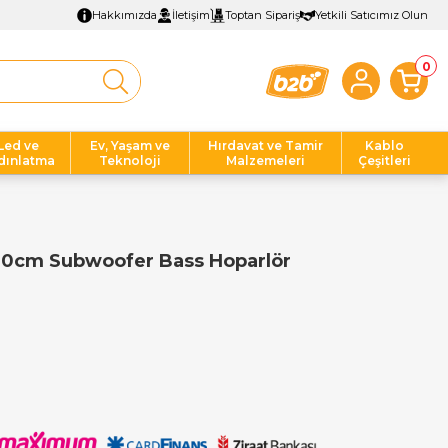
Hakkımızda
İletişim
Toptan Sipariş
Yetkili Satıcımız Olun
0
Led ve
Ev, Yaşam ve
Hırdavat ve Tamir
Kablo
dınlatma
Teknoloji
Malzemeleri
Çeşitleri
30cm Subwoofer Bass Hoparlör