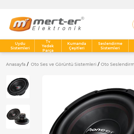
Tv
Uydu
Kumanda
Seslendirme
Yedek
Sistemleri
Çeşitleri
Sistemleri
Parça
Anasayfa
Oto Ses ve Görüntü Sistemleri
Oto Seslendir