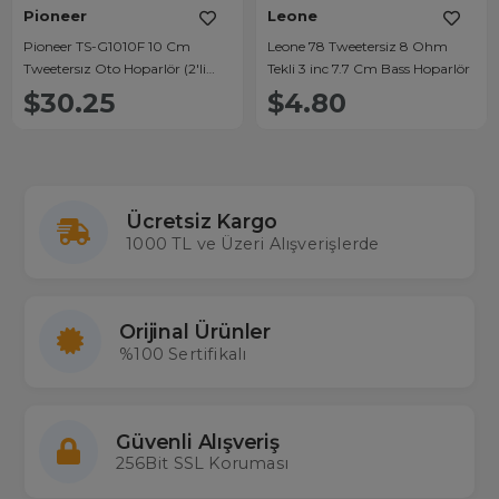
Pioneer
Leone
Pioneer TS-G1010F 10 Cm
Leone 78 Tweetersiz 8 Ohm
Tweetersız Oto Hoparlör (2'li
Tekli 3 inc 7.7 Cm Bass Hoparlör
Takım)
$30.25
$4.80
Ücretsiz Kargo
1000 TL ve Üzeri Alışverişlerde
Orijinal Ürünler
%100 Sertifikalı
Güvenli Alışveriş
256Bit SSL Koruması