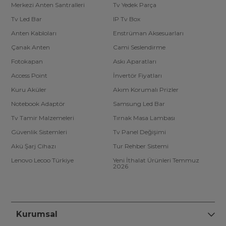
Merkezi Anten Santralleri
Tv Yedek Parça
Tv Led Bar
IP Tv Box
Anten Kabloları
Enstrüman Aksesuarları
Çanak Anten
Cami Seslendirme
Fotokapan
Askı Aparatları
Access Point
İnvertör Fiyatları
Kuru Aküler
Akım Korumalı Prizler
Notebook Adaptör
Samsung Led Bar
Tv Tamir Malzemeleri
Tırnak Masa Lambası
Güvenlik Sistemleri
Tv Panel Değişimi
Akü Şarj Cihazı
Tur Rehber Sistemi
Lenovo Lecoo Türkiye
Yeni İthalat Ürünleri Temmuz
2026
Kurumsal