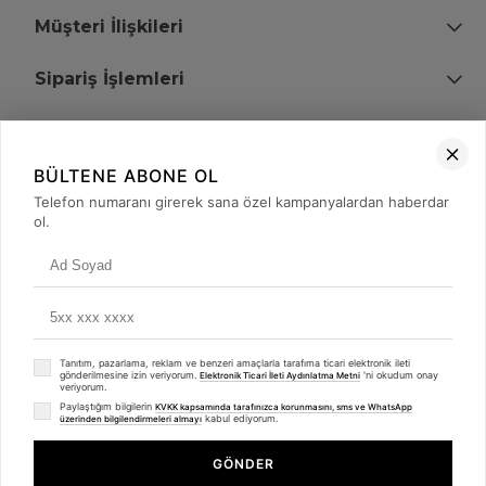
Müşteri İlişkileri
Sipariş İşlemleri
Bize Ulaşın
BÜLTENE ABONE OL
+90 (850) 473 08 08
Telefon numaranı girerek sana özel kampanyalardan haberdar
ol.
Tevfik Bey Mah. Dr. Ali Demir Cd. No:51 Kat:2 Kobi İş Merkezi
Küçükçekmece / İstanbul
Tanıtım, pazarlama, reklam ve benzeri amaçlarla tarafıma ticari elektronik ileti
gönderilmesine izin veriyorum.
'ni okudum onay
Elektronik Ticari İleti Aydınlatma Metni
veriyorum.
Paylaştığım bilgilerin
KVKK kapsamında tarafınızca korunmasını, sms ve WhatsApp
kabul ediyorum.
üzerinden bilgilendirmeleri almayı
© 2008 - 2026
merterelektronik.com
Whatsapp
- Tüm Hakları Saklıdır. Kredi kartı bilgileriniz 256bit SSL sertifikası ile
GÖNDER
korunmaktadır.