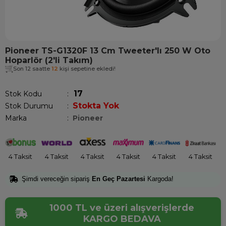
Pioneer TS-G1320F 13 Cm Tweeter'lı 250 W Oto
Hoparlör (2'li Takım)
Son 12 saatte
12
kişi sepetine ekledi!
17
Stok Kodu
Stokta Yok
Stok Durumu
:
Marka
:
Pioneer
4 Taksit
4 Taksit
4 Taksit
4 Taksit
4 Taksit
4 Taksit
Şimdi vereceğin sipariş
En Geç Pazartesi
Kargoda!
1000 TL ve üzeri alışverişlerde
KARGO BEDAVA