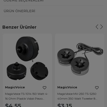
ÖDEME SEÇENEKLERI
ÜRÜN ÖNERILERI
Benzer Ürünler
MagicVoice
MagicVoice
MagicVoice TS-1014 150 Watt 4-
MagicVoice MV-250 TS-S250
16 Ohm Plastik Vidalı Piezo
40mm 350 Watt Tweeter 8
Yedek Tweeter
Ohm (2'li Paket)
$4.55
$3.15