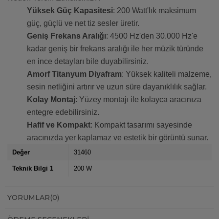
Yüksek Güç Kapasitesi
: 200 Watt'lık maksimum
güç, güçlü ve net tiz sesler üretir.
Geniş Frekans Aralığı
: 4500 Hz'den 30.000 Hz'e
kadar geniş bir frekans aralığı ile her müzik türünde
en ince detayları bile duyabilirsiniz.
Amorf Titanyum Diyafram
: Yüksek kaliteli malzeme,
sesin netliğini artırır ve uzun süre dayanıklılık sağlar.
Kolay Montaj
: Yüzey montajı ile kolayca aracınıza
entegre edebilirsiniz.
Hafif ve Kompakt
: Kompakt tasarımı sayesinde
aracınızda yer kaplamaz ve estetik bir görüntü sunar.
Değer
31460
Teknik Bilgi 1
200 W
YORUMLAR
(0)