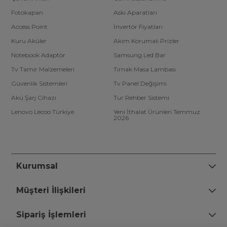
Fotokapan
Askı Aparatları
Access Point
İnvertör Fiyatları
Kuru Aküler
Akım Korumalı Prizler
Notebook Adaptör
Samsung Led Bar
Tv Tamir Malzemeleri
Tırnak Masa Lambası
Güvenlik Sistemleri
Tv Panel Değişimi
Akü Şarj Cihazı
Tur Rehber Sistemi
Lenovo Lecoo Türkiye
Yeni İthalat Ürünleri Temmuz
2026
Kurumsal
Müşteri İlişkileri
Sipariş İşlemleri