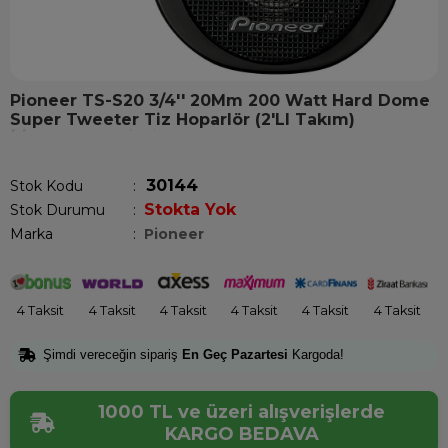
Pioneer TS-S20 3/4'' 20Mm 200 Watt Hard Dome
Super Tweeter Tiz Hoparlör (2'LI Takım)
Son 12 saatte
12
kişi sepetine ekledi!
30144
Stok Kodu
Stokta Yok
Stok Durumu
:
Marka
:
Pioneer
4 Taksit
4 Taksit
4 Taksit
4 Taksit
4 Taksit
4 Taksit
Şimdi vereceğin sipariş
En Geç Pazartesi
Kargoda!
1000 TL ve üzeri alışverişlerde
KARGO BEDAVA