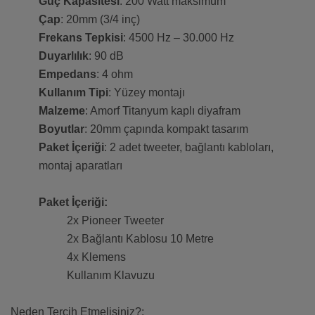
Güç Kapasitesi
: 200 Watt maksimum
Çap
: 20mm (3/4 inç)
Frekans Tepkisi
: 4500 Hz – 30.000 Hz
Duyarlılık
: 90 dB
Empedans
: 4 ohm
Kullanım Tipi
: Yüzey montajı
Malzeme
: Amorf Titanyum kaplı diyafram
Boyutlar
: 20mm çapında kompakt tasarım
Paket İçeriği
: 2 adet tweeter, bağlantı kabloları,
montaj aparatları
Paket İçeriği:
2x Pioneer Tweeter
2x Bağlantı Kablosu 10 Metre
4x Klemens
Kullanım Klavuzu
Neden Tercih Etmelisiniz?: