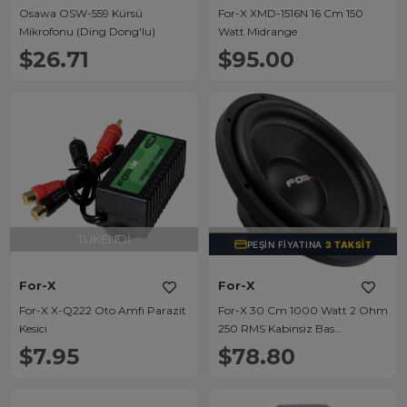
Osawa OSW-559 Kürsü
For-X XMD-1516N 16 Cm 150
Mikrofonu (Ding Dong'lu)
Watt Midrange
$26.71
$95.00
TÜKENDI
TÜKENDI
PEŞIN FIYATINA
3 TAKSIT
For-X
For-X
For-X X-Q222 Oto Amfi Parazit
For-X 30 Cm 1000 Watt 2 Ohm
Kesici
250 RMS Kabinsiz Bas
Subwoofer X-112S
$7.95
$78.80