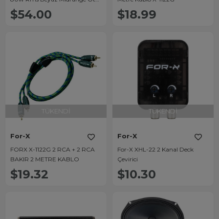
Hoparlör
$54.00
$18.99
TÜKENDI
TÜKENDI
For-X
For-X
FORX X-1122G 2 RCA + 2 RCA
For-X XHL-22 2 Kanal Deck
BAKIR 2 METRE KABLO
Çevirici
$19.32
$10.30