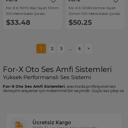
For-X
For-X
For-X X-110YS Yeşil-Siyah 10mm
For-X X-120KS Kırmızı-Siyah
100 Metre Kablo Çorabı
20mm 100 Metre Kablo Çorabı
$33.48
$50.25
1
2
3
...
6
>
For-X Oto Ses Amfi Sistemleri
Yüksek Performanslı Ses Sistemi
For-X Oto Ses Amfi Sistemleri
, aracınızda profesyonel ses
deneyimi arayanlar için mükemmel bir seçimdir. Güçlü ses çıkışı ve
üstün kalite ile müziğinizi her yolculukta en iyi şekilde
dinleyebilirsiniz.
For-X, oto ses sistemi ürünlerinde yenilikçi teknolojiler kullanarak
net ve güçlü ses sağlayan amfiler sunar. Yüksek ses hacmi ve
düşük distorsiyon ile müzikseverlerin beklentilerini karşılamak için
tasarlanmıştır.
Ücretsiz Kargo
Arabada ses sistemini bir üst seviyeye taşımak isteyen kullanıcılar