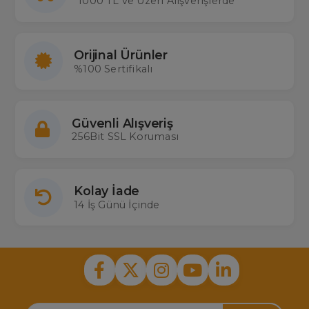
1000 TL ve Üzeri Alışverişlerde
için For-X, dayanıklı ve güvenilir amfi sistemleri sunarak hem sürüş
keyfini hem de ses deneyimini artırır. Her zevke uygun ses
çözünürlükleri ve güçlü bass özellikleriyle dikkat çeker.
Orijinal Ürünler
%100 Sertifikalı
Güvenli Alışveriş
256Bit SSL Koruması
Kolay İade
14 İş Günü İçinde