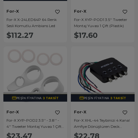
For-X
For-X
For-X X-24LED64P 64 Renk
For-X XYP-POD1 3.5'' Tweeter
Sesli Komutlu Ambians Led
Montaj Yuvası 1 Çift (Plastik)
$112.27
$17.60
TÜKENDI
TÜKENDI
PEŞIN FIYATINA
3 TAKSIT
PEŞIN FIYATINA
3 TAKSIT
For-X
For-X
For-X XYP-POD2 3.5'' - 3.8'' -
For-X XHL-44 Teybinizi 4 Kanal
4'' Tweeter Montaj Yuvası 1 Çift
Amfiye Dönüştüren Deck
(Plastik)
Çevirici
$23.47
$22.78