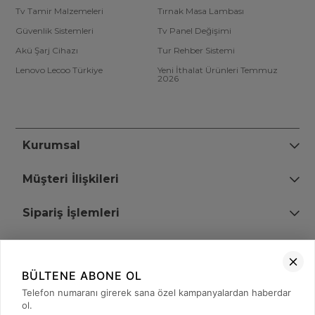
Tv Tamir Malzemeleri
Tırnak Masa Lambası
Güvenlik Sistemleri
Tv Panel Değişimi
Akü Şarj Cihazı
Tur Rehber Sistemi
Lenovo Lecoo Türkiye
Yeni İthalat Ürünleri Temmuz
2026
Kurumsal
Müşteri İlişkileri
Sipariş İşlemleri
Bize Ulaşın
BÜLTENE ABONE OL
+90 (850) 473 08 08
Telefon numaranı girerek sana özel kampanyalardan haberdar
ol.
Tevfik Bey Mah. Dr. Ali Demir Cd. No:51 Kat:2 Kobi İş Merkezi