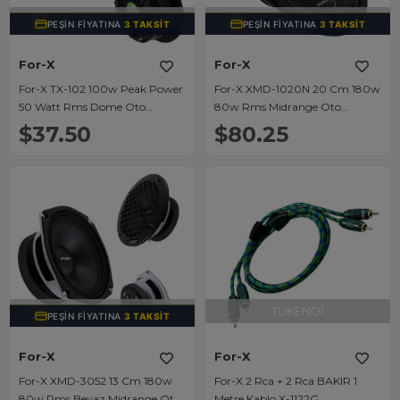
TÜKENDI
TÜKENDI
PEŞIN FIYATINA
3 TAKSIT
PEŞIN FIYATINA
3 TAKSIT
For-X
For-X
For-X TX-102 100w Peak Power
For-X XMD-1020N 20 Cm 180w
50 Watt Rms Dome Oto
80w Rms Midrange Oto
Tweeter
Hoparlör
$37.50
$80.25
TÜKENDI
TÜKENDI
PEŞIN FIYATINA
3 TAKSIT
For-X
For-X
For-X XMD-3052 13 Cm 180w
For-X 2 Rca + 2 Rca BAKIR 1
80w Rms Beyaz Midrange Oto
Metre Kablo X-1122G