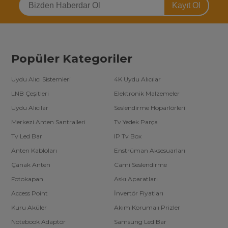
Kayıt Ol
Popüler Kategoriler
Uydu Alıcı Sistemleri
4K Uydu Alıcılar
LNB Çeşitleri
Elektronik Malzemeler
Uydu Alıcılar
Seslendirme Hoparlörleri
Merkezi Anten Santralleri
Tv Yedek Parça
Tv Led Bar
IP Tv Box
Anten Kabloları
Enstrüman Aksesuarları
Çanak Anten
Cami Seslendirme
Fotokapan
Askı Aparatları
Access Point
İnvertör Fiyatları
Kuru Aküler
Akım Korumalı Prizler
Notebook Adaptör
Samsung Led Bar