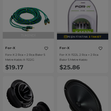
TÜKENDI
TÜKENDI
PEŞIN FIYATINA
3 TAKSIT
For-X
For-X
Forx-X 2 Rca + 2 Rca Bakır 5
For-X X-1122L 2 Rca + 2 Rca
Metre Kablo X-1122G
Bakır 5 Metre Kablo
$19.17
$25.86