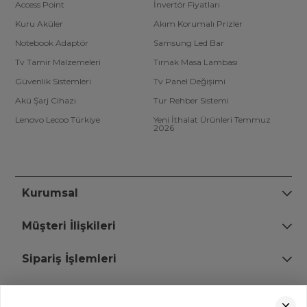
Access Point
İnvertör Fiyatları
Kuru Aküler
Akım Korumalı Prizler
Notebook Adaptör
Samsung Led Bar
Tv Tamir Malzemeleri
Tırnak Masa Lambası
Güvenlik Sistemleri
Tv Panel Değişimi
Akü Şarj Cihazı
Tur Rehber Sistemi
Lenovo Lecoo Türkiye
Yeni İthalat Ürünleri Temmuz
2026
Kurumsal
Müşteri İlişkileri
Sipariş İşlemleri
Bize Ulaşın