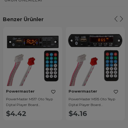
ÜRÜN ÖNERILERI
Benzer Ürünler
Powermaster
Powermaster
PowerMaster M517 Oto Teyp
PowerMaster M515 Oto Teyp
Dijital Player Board
Dijital Player Board
USB/AUX/SD/FM/Bluetooth
USB/AUX/SD/FM/Bluetooth
$4.42
$4.16
Kumandalı Mikrofonsuz Çevirici
Kumandalı Mikrofonsuz Oto
(12V-500MA)
Teyp Çevirici (12V-500MA)