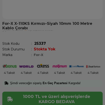
For-X X-110KS Kırmızı-Siyah 10mm 100 Metre
Kablo Çorabı
Son 12 saatte
12
kişi sepetine ekledi!
25337
Stok Kodu
Stokta Yok
Stok Durumu
:
Marka
:
For-X
4 Taksit
4 Taksit
4 Taksit
4 Taksit
4 Taksit
4 Taksit
Şimdi vereceğin sipariş
En Geç Pazartesi
Kargoda!
1000 TL ve üzeri alışverişlerde
KARGO BEDAVA