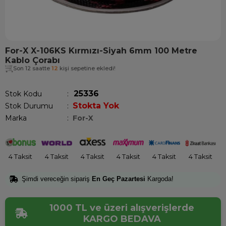
For-X X-106KS Kırmızı-Siyah 6mm 100 Metre
Kablo Çorabı
Son 12 saatte
12
kişi sepetine ekledi!
25336
Stok Kodu
Stokta Yok
Stok Durumu
:
Marka
:
For-X
4 Taksit
4 Taksit
4 Taksit
4 Taksit
4 Taksit
4 Taksit
Şimdi vereceğin sipariş
En Geç Pazartesi
Kargoda!
1000 TL ve üzeri alışverişlerde
KARGO BEDAVA