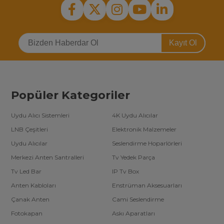
Kayıt Ol
Popüler Kategoriler
Uydu Alıcı Sistemleri
4K Uydu Alıcılar
LNB Çeşitleri
Elektronik Malzemeler
Uydu Alıcılar
Seslendirme Hoparlörleri
Merkezi Anten Santralleri
Tv Yedek Parça
Tv Led Bar
IP Tv Box
Anten Kabloları
Enstrüman Aksesuarları
Çanak Anten
Cami Seslendirme
Fotokapan
Askı Aparatları