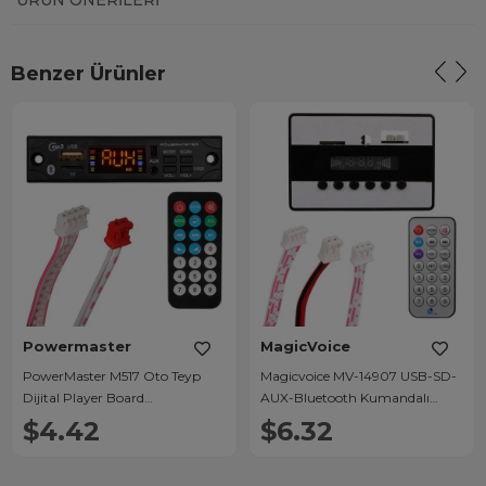
ÜRÜN ÖNERILERI
Benzer Ürünler
Powermaster
MagicVoice
PowerMaster M517 Oto Teyp
Magicvoice MV-14907 USB-SD-
Dijital Player Board
AUX-Bluetooth Kumandalı
USB/AUX/SD/FM/Bluetooth
Ekranlı Oto Teyp Çevirici Dijital
$4.42
$6.32
Kumandalı Mikrofonsuz Çevirici
Player Board
(12V-500MA)