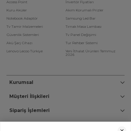
Access Point
İnvertör Fiyatları
Kuru Aküler
Akım Korumalı Prizler
Notebook Adaptör
Samsung Led Bar
Tv Tamir Malzemeleri
Tırnak Masa Lambası
Güvenlik Sistemleri
Tv Panel Değişimi
Akü Şarj Cihazı
Tur Rehber Sistemi
Lenovo Lecoo Türkiye
Yeni İthalat Ürünleri Temmuz
2026
Kurumsal
Müşteri İlişkileri
Sipariş İşlemleri
Bize Ulaşın