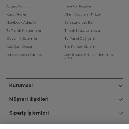
Access Point
İnvertör Fiyatları
Kuru Aküler
Akım Korumalı Prizler
Notebook Adaptör
Samsung Led Bar
Tv Tamir Malzemeleri
Tırnak Masa Lambası
Güvenlik Sistemleri
Tv Panel Değişimi
Akü Şarj Cihazı
Tur Rehber Sistemi
Lenovo Lecoo Türkiye
Yeni İthalat Ürünleri Temmuz
2026
Kurumsal
Müşteri İlişkileri
Sipariş İşlemleri