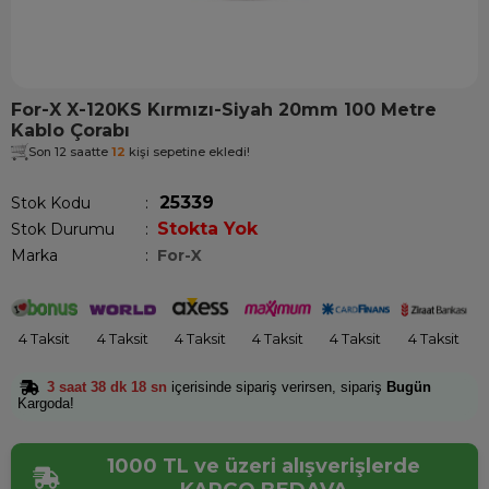
For-X X-120KS Kırmızı-Siyah 20mm 100 Metre
Kablo Çorabı
Son 12 saatte
12
kişi sepetine ekledi!
25339
Stok Kodu
Stokta Yok
Stok Durumu
:
Marka
:
For-X
4 Taksit
4 Taksit
4 Taksit
4 Taksit
4 Taksit
4 Taksit
3 saat 38 dk 18 sn
içerisinde sipariş verirsen, sipariş
Bugün
Kargoda!
1000 TL ve üzeri alışverişlerde