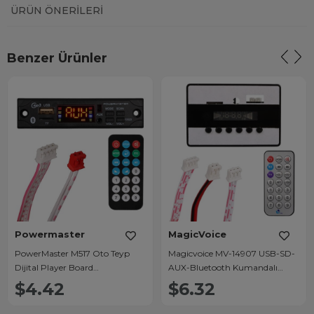
ÜRÜN ÖNERILERI
Benzer Ürünler
Powermaster
MagicVoice
PowerMaster M517 Oto Teyp
Magicvoice MV-14907 USB-SD-
Dijital Player Board
AUX-Bluetooth Kumandalı
USB/AUX/SD/FM/Bluetooth
Ekranlı Oto Teyp Çevirici Dijital
$4.42
$6.32
Kumandalı Mikrofonsuz Çevirici
Player Board
(12V-500MA)