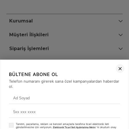
Kurumsal
Müşteri İlişkileri
Sipariş İşlemleri
Bize Ulaşın
BÜLTENE ABONE OL
+90 (850) 473 08 08
Telefon numaranı girerek sana özel kampanyalardan haberdar
ol.
Tevfik Bey Mah. Dr. Ali Demir Cd. No:51 Kat:2 Kobi İş Merkezi
Küçükçekmece / İstanbul
Tanıtım, pazarlama, reklam ve benzeri amaçlarla tarafıma ticari elektronik ileti
gönderilmesine izin veriyorum.
'ni okudum onay
Elektronik Ticari İleti Aydınlatma Metni