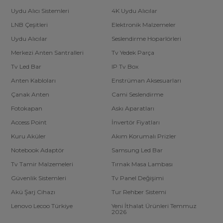
Uydu Alıcı Sistemleri
4K Uydu Alıcılar
LNB Çeşitleri
Elektronik Malzemeler
Uydu Alıcılar
Seslendirme Hoparlörleri
Merkezi Anten Santralleri
Tv Yedek Parça
Tv Led Bar
IP Tv Box
Anten Kabloları
Enstrüman Aksesuarları
Çanak Anten
Cami Seslendirme
Fotokapan
Askı Aparatları
Access Point
İnvertör Fiyatları
Kuru Aküler
Akım Korumalı Prizler
Notebook Adaptör
Samsung Led Bar
Tv Tamir Malzemeleri
Tırnak Masa Lambası
Güvenlik Sistemleri
Tv Panel Değişimi
Akü Şarj Cihazı
Tur Rehber Sistemi
Lenovo Lecoo Türkiye
Yeni İthalat Ürünleri Temmuz
2026