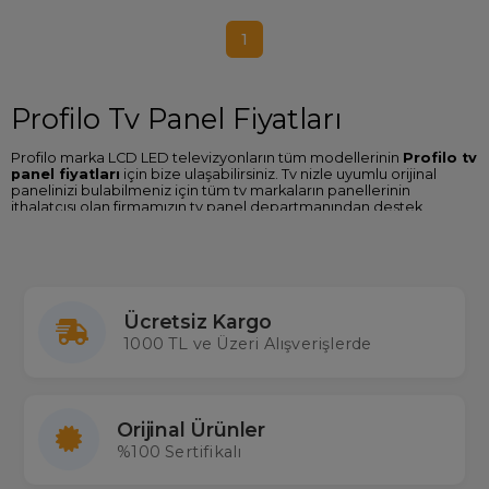
1
Profilo Tv Panel Fiyatları
Profilo marka LCD LED televizyonların tüm modellerinin
Profilo tv
panel fiyatları
için bize ulaşabilirsiniz. Tv nizle uyumlu orijinal
panelinizi bulabilmeniz için tüm tv markaların panellerinin
ithalatçısı olan firmamızın tv panel departmanından destek
alabilirsiniz.
Profilo Tv Panel Değişimi
Profilo marka televizyonların ekran/panel değişim işlemi için
Merter Elektronik güvenilir tercih. Diğer markalarda olduğu gibi
Ücretsiz Kargo
Profilo tv panel değişimi
işleminde de deneyimli ekibimizle
1000 TL ve Üzeri Alışverişlerde
hizmet vermeye devam etmekteyiz.
Orijinal Ürünler
%100 Sertifikalı