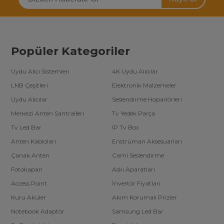
Popüler Kategoriler
Uydu Alıcı Sistemleri
4K Uydu Alıcılar
LNB Çeşitleri
Elektronik Malzemeler
Uydu Alıcılar
Seslendirme Hoparlörleri
Merkezi Anten Santralleri
Tv Yedek Parça
Tv Led Bar
IP Tv Box
Anten Kabloları
Enstrüman Aksesuarları
Çanak Anten
Cami Seslendirme
Fotokapan
Askı Aparatları
Access Point
İnvertör Fiyatları
Kuru Aküler
Akım Korumalı Prizler
Notebook Adaptör
Samsung Led Bar