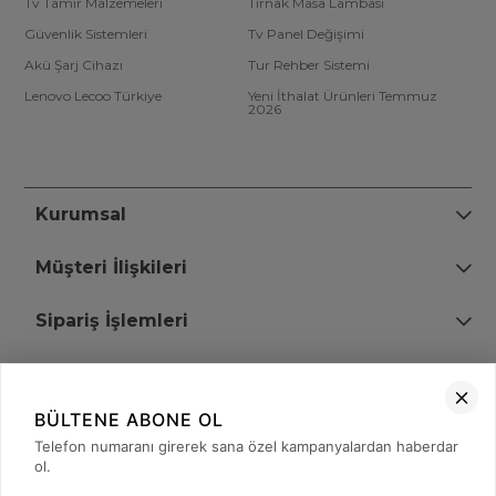
Tv Tamir Malzemeleri
Tırnak Masa Lambası
Güvenlik Sistemleri
Tv Panel Değişimi
Akü Şarj Cihazı
Tur Rehber Sistemi
Lenovo Lecoo Türkiye
Yeni İthalat Ürünleri Temmuz
2026
Kurumsal
Müşteri İlişkileri
Sipariş İşlemleri
Bize Ulaşın
BÜLTENE ABONE OL
+90 (850) 473 08 08
Telefon numaranı girerek sana özel kampanyalardan haberdar
ol.
Tevfik Bey Mah. Dr. Ali Demir Cd. No:51 Kat:2 Kobi İş Merkezi
Küçükçekmece / İstanbul