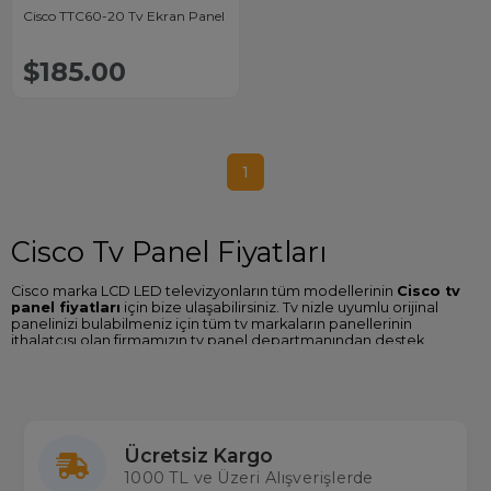
Cisco TTC60-20 Tv Ekran Panel
$185.00
1
Cisco Tv Panel Fiyatları
Cisco marka LCD LED televizyonların tüm modellerinin
Cisco tv
panel fiyatları
için bize ulaşabilirsiniz. Tv nizle uyumlu orijinal
panelinizi bulabilmeniz için tüm tv markaların panellerinin
ithalatçısı olan firmamızın tv panel departmanından destek
alabilirsiniz.
Cisco Tv Panel Değişimi
Cisco marka televizyonların ekran/panel değişim işlemi için Merter
Elektronik güvenilir tercih. Diğer markalarda olduğu gibi
Cisco tv
Ücretsiz Kargo
panel değişimi
işleminde de deneyimli ekibimizle hizmet
1000 TL ve Üzeri Alışverişlerde
vermeye devam etmekteyiz.