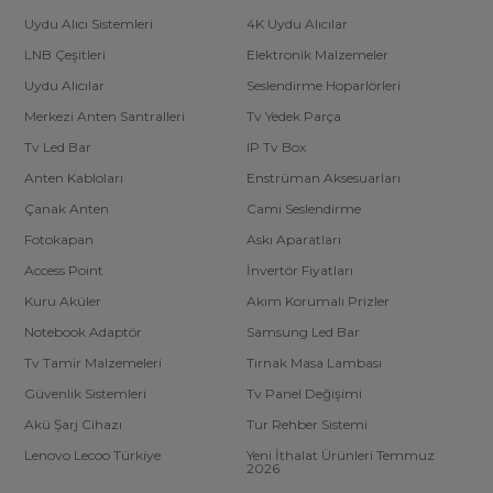
Uydu Alıcı Sistemleri
4K Uydu Alıcılar
LNB Çeşitleri
Elektronik Malzemeler
Uydu Alıcılar
Seslendirme Hoparlörleri
Merkezi Anten Santralleri
Tv Yedek Parça
Tv Led Bar
IP Tv Box
Anten Kabloları
Enstrüman Aksesuarları
Çanak Anten
Cami Seslendirme
Fotokapan
Askı Aparatları
Access Point
İnvertör Fiyatları
Kuru Aküler
Akım Korumalı Prizler
Notebook Adaptör
Samsung Led Bar
Tv Tamir Malzemeleri
Tırnak Masa Lambası
Güvenlik Sistemleri
Tv Panel Değişimi
Akü Şarj Cihazı
Tur Rehber Sistemi
Lenovo Lecoo Türkiye
Yeni İthalat Ürünleri Temmuz
2026