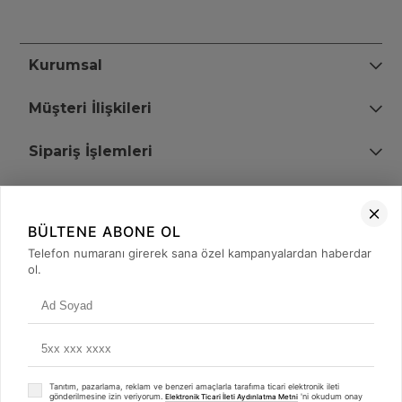
Kurumsal
Müşteri İlişkileri
Sipariş İşlemleri
Bize Ulaşın
BÜLTENE ABONE OL
+90 (850) 473 08 08
Telefon numaranı girerek sana özel kampanyalardan haberdar
ol.
Tevfik Bey Mah. Dr. Ali Demir Cd. No:51 Kat:2 Kobi İş Merkezi
Küçükçekmece / İstanbul
Tanıtım, pazarlama, reklam ve benzeri amaçlarla tarafıma ticari elektronik ileti
gönderilmesine izin veriyorum.
'ni okudum onay
Elektronik Ticari İleti Aydınlatma Metni