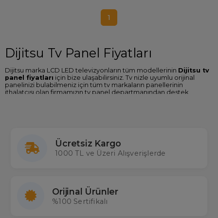
1
Dijitsu Tv Panel Fiyatları
Dijitsu marka LCD LED televizyonların tüm modellerinin
Dijitsu tv
panel fiyatları
için bize ulaşabilirsiniz. Tv nizle uyumlu orijinal
panelinizi bulabilmeniz için tüm tv markaların panellerinin
ithalatçısı olan firmamızın tv panel departmanından destek
alabilirsiniz.
Dijitsu Tv Panel Değişimi
Dijitsu marka televizyonların ekran/panel değişim işlemi için Merter
Elektronik güvenilir tercih. Diğer markalarda olduğu gibi
Dijitsu tv
Ücretsiz Kargo
panel değişimi
işleminde de deneyimli ekibimizle hizmet
1000 TL ve Üzeri Alışverişlerde
vermeye devam etmekteyiz.
Orijinal Ürünler
%100 Sertifikalı