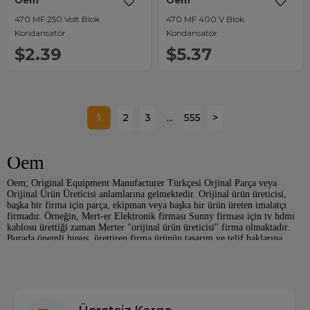
Oem
Oem
470 MF 250 Volt Blok
470 MF 400 V Blok
Kondansatör
Kondansatör
$2.39
$5.37
1
2
3
...
555
>
Oem
Oem; Original Equipment Manufacturer Türkçesi Orjinal Parça veya
Orijinal Ürün Üreticisi anlamlarına gelmektedir. Orijinal ürün üreticisi,
başka bir firma için parça, ekipman veya başka bir ürün üreten imalatçı
firmadır. Örneğin, Mert-er Elektronik firması Sunny firması için tv hdmı
kablosu ürettiği zaman Merter "orijinal ürün üreticisi" firma olmaktadır.
Burada önemli husus, ürettiren firma ürünün tasarım ve telif haklarına
sahiptir, "orijinal ürün üreticisi" firma ise sadece bu ürünü asıl firmanın
istediği kalitede üretmekle yükümlüdür ve herhangi bir tasarım ve telif
hakkı bulunmamaktadır.
Oem (Orjinal Parça) Nedir