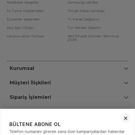
Notebook Adaptör
Samsung Led Bar
Tv Tamir Malzemeleri
Tırnak Masa Lambası
Güvenlik Sistemleri
Tv Panel Değişimi
Akü Şarj Cihazı
Tur Rehber Sistemi
Lenovo Lecoo Türkiye
Yeni İthalat Ürünleri Temmuz
2026
Kurumsal
Müşteri İlişkileri
Sipariş İşlemleri
Bize Ulaşın
BÜLTENE ABONE OL
+90 (850) 473 08 08
Telefon numaranı girerek sana özel kampanyalardan haberdar