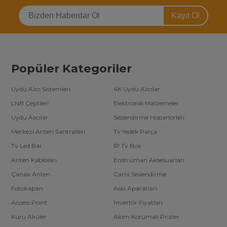
Kayıt Ol
Popüler Kategoriler
Uydu Alıcı Sistemleri
4K Uydu Alıcılar
LNB Çeşitleri
Elektronik Malzemeler
Uydu Alıcılar
Seslendirme Hoparlörleri
Merkezi Anten Santralleri
Tv Yedek Parça
Tv Led Bar
IP Tv Box
Anten Kabloları
Enstrüman Aksesuarları
Çanak Anten
Cami Seslendirme
Fotokapan
Askı Aparatları
Access Point
İnvertör Fiyatları
Kuru Aküler
Akım Korumalı Prizler