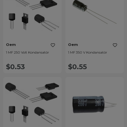
Oem
Oem
1 MF 250 Volt Kondansatör
1 MF 350 V Kondansatör
$0.53
$0.55