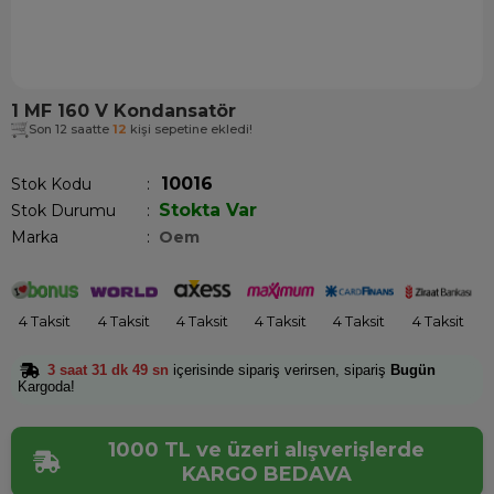
1 MF 160 V Kondansatör
Son 12 saatte
12
kişi sepetine ekledi!
10016
Stok Kodu
Stokta Var
Stok Durumu
:
Marka
:
Oem
4 Taksit
4 Taksit
4 Taksit
4 Taksit
4 Taksit
4 Taksit
3 saat 31 dk 48 sn
içerisinde sipariş verirsen, sipariş
Bugün
Kargoda!
1000 TL ve üzeri alışverişlerde
KARGO BEDAVA