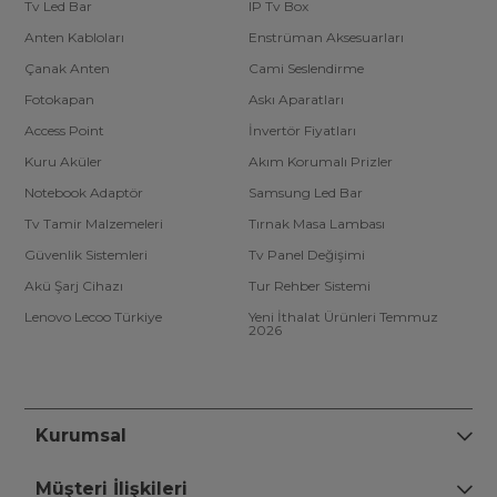
Tv Led Bar
IP Tv Box
Anten Kabloları
Enstrüman Aksesuarları
Çanak Anten
Cami Seslendirme
Fotokapan
Askı Aparatları
Access Point
İnvertör Fiyatları
Kuru Aküler
Akım Korumalı Prizler
Notebook Adaptör
Samsung Led Bar
Tv Tamir Malzemeleri
Tırnak Masa Lambası
Güvenlik Sistemleri
Tv Panel Değişimi
Akü Şarj Cihazı
Tur Rehber Sistemi
Lenovo Lecoo Türkiye
Yeni İthalat Ürünleri Temmuz
2026
Kurumsal
Müşteri İlişkileri