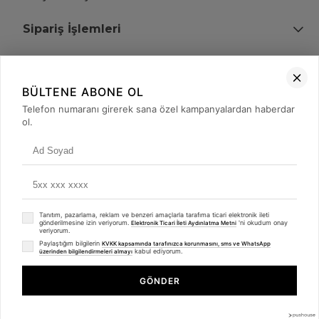
Sipariş İşlemleri
Bize Ulaşın
BÜLTENE ABONE OL
+90 (850) 473 08 08
Telefon numaranı girerek sana özel kampanyalardan haberdar
ol.
Tevfik Bey Mah. Dr. Ali Demir Cd. No:51 Kat:2 Kobi İş Merkezi
Küçükçekmece / İstanbul
Tanıtım, pazarlama, reklam ve benzeri amaçlarla tarafıma ticari elektronik ileti
gönderilmesine izin veriyorum.
'ni okudum onay
Elektronik Ticari İleti Aydınlatma Metni
veriyorum.
Paylaştığım bilgilerin
KVKK kapsamında tarafınızca korunmasını, sms ve WhatsApp
kabul ediyorum.
üzerinden bilgilendirmeleri almayı
© 2008 - 2026
merterelektronik.com
Whatsapp
- Tüm Hakları Saklıdır. Kredi kartı bilgileriniz 256bit SSL sertifikası ile
GÖNDER
korunmaktadır.