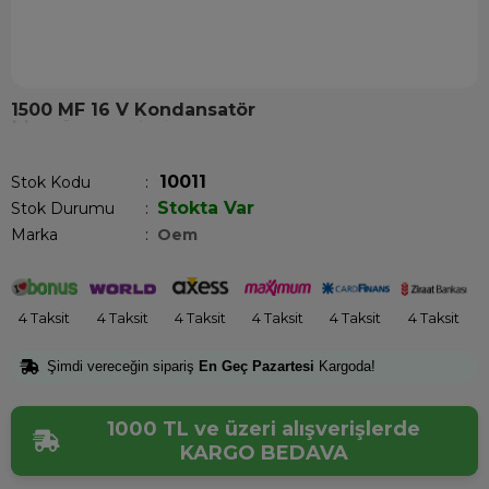
1500 MF 16 V Kondansatör
Son 1 günde
24
kişi sepetine ekledi!
10011
Stok Kodu
Stokta Var
Stok Durumu
:
Marka
:
Oem
4 Taksit
4 Taksit
4 Taksit
4 Taksit
4 Taksit
4 Taksit
Şimdi vereceğin sipariş
En Geç Pazartesi
Kargoda!
1000 TL ve üzeri alışverişlerde
KARGO BEDAVA