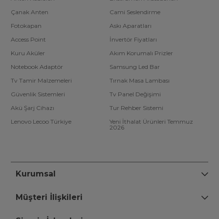
Çanak Anten
Cami Seslendirme
Fotokapan
Askı Aparatları
Access Point
İnvertör Fiyatları
Kuru Aküler
Akım Korumalı Prizler
Notebook Adaptör
Samsung Led Bar
Tv Tamir Malzemeleri
Tırnak Masa Lambası
Güvenlik Sistemleri
Tv Panel Değişimi
Akü Şarj Cihazı
Tur Rehber Sistemi
Lenovo Lecoo Türkiye
Yeni İthalat Ürünleri Temmuz
2026
Kurumsal
Müşteri İlişkileri