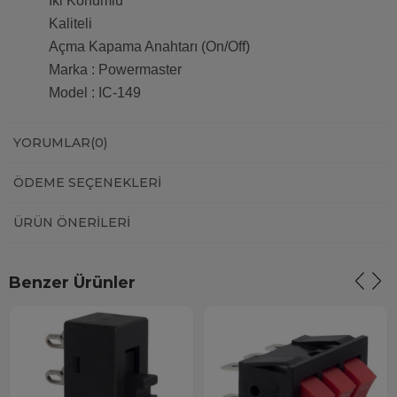
İki Konumlu
Kaliteli
Açma Kapama Anahtarı (On/Off)
Marka : Powermaster
Model : IC-149
YORUMLAR
(0)
ÖDEME SEÇENEKLERI
ÜRÜN ÖNERILERI
Benzer Ürünler