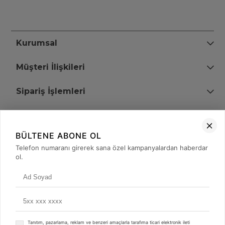
Kurumsal
Müşteri İlişkileri
Sipariş İşlemleri
Bize Ulaşın
BÜLTENE ABONE OL
+90 (850) 473 08 08
Telefon numaranı girerek sana özel kampanyalardan haberdar
ol.
Tevfik Bey Mah. Dr. Ali Demir Cd. No:51 Kat:2 Kobi İş Merkezi
Küçükçekmece / İstanbul
Tanıtım, pazarlama, reklam ve benzeri amaçlarla tarafıma ticari elektronik ileti