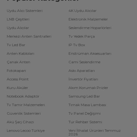
Uydu Alıcı Sistemleri
4K Uydu Alıcılar
LNB Çeşitleri
Elektronik Malzemeler
Uydu Alıcılar
Seslendirme Hoparlörleri
Merkezi Anten Santralleri
Tv Yedek Parça
Tv Led Bar
IP Tv Box
Anten Kabloları
Enstrüman Aksesuarları
Çanak Anten
Cami Seslendirme
Fotokapan
Askı Aparatları
Access Point
İnvertör Fiyatları
Kuru Aküler
Akım Korumalı Prizler
Notebook Adaptör
Samsung Led Bar
Tv Tamir Malzemeleri
Tırnak Masa Lambası
Güvenlik Sistemleri
Tv Panel Değişimi
Akü Şarj Cihazı
Tur Rehber Sistemi
Lenovo Lecoo Türkiye
Yeni İthalat Ürünleri Temmuz
2026