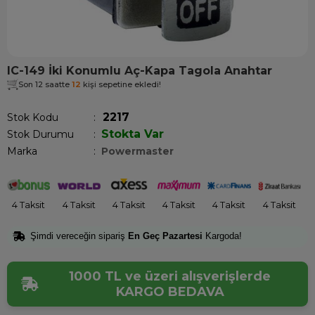
IC-149 İki Konumlu Aç-Kapa Tagola Anahtar
Son 12 saatte
12
kişi sepetine ekledi!
2217
Stok Kodu
Stokta Var
Stok Durumu
:
Marka
:
Powermaster
4 Taksit
4 Taksit
4 Taksit
4 Taksit
4 Taksit
4 Taksit
Şimdi vereceğin sipariş
En Geç Pazartesi
Kargoda!
1000 TL ve üzeri alışverişlerde
KARGO BEDAVA