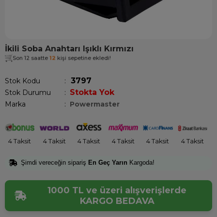
İkili Soba Anahtarı Işıklı Kırmızı
Son 12 saatte
12
kişi sepetine ekledi!
3797
Stok Kodu
Stokta Yok
Stok Durumu
:
Marka
:
Powermaster
4 Taksit
4 Taksit
4 Taksit
4 Taksit
4 Taksit
4 Taksit
Şimdi vereceğin sipariş
En Geç Yarın
Kargoda!
1000 TL ve üzeri alışverişlerde
KARGO BEDAVA