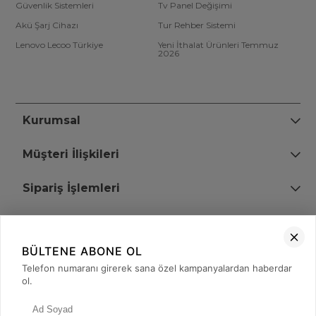
Güvenlik Sistemleri
Tv Panel Değişimi
Akü Şarj Cihazı
Tur Rehber Sistemi
Lenovo Lecoo Türkiye
Yeni İthalat Ürünleri Temmuz
2026
Kurumsal
Müşteri İlişkileri
Sipariş İşlemleri
Bize Ulaşın
BÜLTENE ABONE OL
+90 (850) 473 08 08
Telefon numaranı girerek sana özel kampanyalardan haberdar
ol.
Tevfik Bey Mah. Dr. Ali Demir Cd. No:51 Kat:2 Kobi İş Merkezi
Küçükçekmece / İstanbul