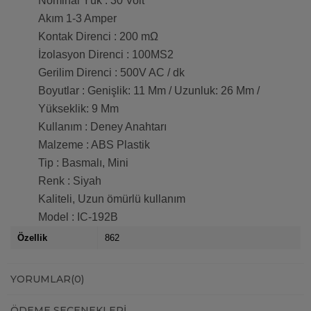
Nominal Yük : 30 Volt
Akım 1-3 Amper
Kontak Direnci : 200 mΩ
İzolasyon Direnci : 100MS2
Gerilim Direnci : 500V AC / dk
Boyutlar : Genişlik: 11 Mm / Uzunluk: 26 Mm /
Yükseklik: 9 Mm
Kullanım : Deney Anahtarı
Malzeme : ABS Plastik
Tip : Basmalı, Mini
Renk : Siyah
Kaliteli, Uzun ömürlü kullanım
Model : IC-192B
Özellik
862
YORUMLAR
(0)
ÖDEME SEÇENEKLERI