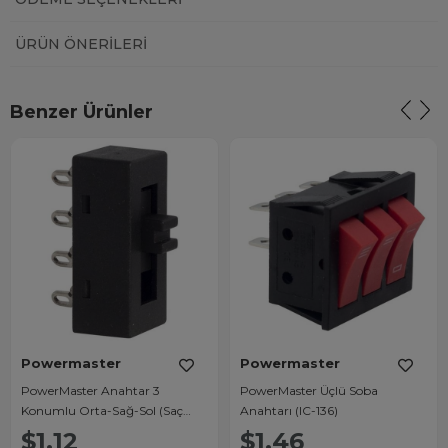
ÜRÜN ÖNERILERI
Benzer Ürünler
Powermaster
Powermaster
PowerMaster Anahtar 3
PowerMaster Üçlü Soba
Konumlu Orta-Sağ-Sol (Saç
Anahtarı (IC-136)
Kurutma Anahtarı) IC-211
$1.12
$1.46