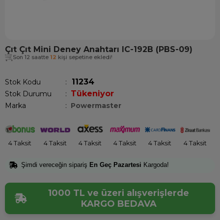
Çıt Çıt Mini Deney Anahtarı IC-192B (PBS-09)
Son 12 saatte
12
kişi sepetine ekledi!
11234
Stok Kodu
Tükeniyor
Stok Durumu
:
Marka
:
Powermaster
4 Taksit
4 Taksit
4 Taksit
4 Taksit
4 Taksit
4 Taksit
Şimdi vereceğin sipariş
En Geç Pazartesi
Kargoda!
1000 TL ve üzeri alışverişlerde
KARGO BEDAVA