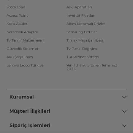
Fotokapan
Askı Aparatları
Access Point
İnvertör Fiyatları
Kuru Aküler
Akım Korumalı Prizler
Notebook Adaptör
Samsung Led Bar
Tv Tamir Malzemeleri
Tırnak Masa Lambası
Güvenlik Sistemleri
Tv Panel Değişimi
Akü Şarj Cihazı
Tur Rehber Sistemi
Lenovo Lecoo Türkiye
Yeni İthalat Ürünleri Temmuz
2026
Kurumsal
Müşteri İlişkileri
Sipariş İşlemleri