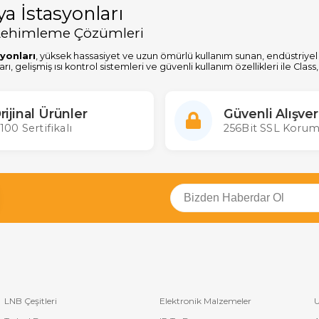
a İstasyonları
 Lehimleme Çözümleri
yonları
, yüksek hassasiyet ve uzun ömürlü kullanım sunan, endüstriyel
ı, gelişmiş ısı kontrol sistemleri ve güvenli kullanım özellikleri ile C
r.
ları, hızlı ısınma ve sabit sıcaklık koruma özellikleri ile özellikle hass
yanıklı yapıları ve kaliteli ısıtma elemanları, uzun süreli ve verimli bir 
rijinal Ürünler
Güvenli Alışver
ikle ilgileniyor olun, Class havya istasyonları ile mükemmel sonuçlar eld
100 Sertifikalı
256Bit SSL Korum
LNB Çeşitleri
Elektronik Malzemeler
U