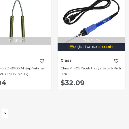
TÜKENDI
TÜKENDI
PEŞIN FIYATINA
3 TAKSIT
Class
2-5 ZD-8905 Ahşap Yakma
Class YH-05 Yedek Havya Sapı 6 Pinli
cu (15903-17303)
Dişi
04
$32.09
>