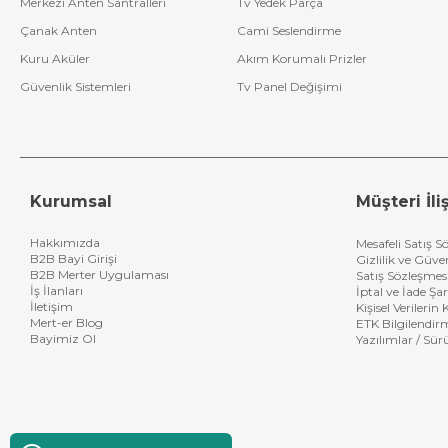
Merkezi Anten Santralleri
Tv Yedek Parça
Çanak Anten
Cami Seslendirme
Kuru Aküler
Akım Korumalı Prizler
Güvenlik Sistemleri
Tv Panel Değişimi
Kurumsal
Müşteri İliş
Hakkımızda
Mesafeli Satış S
B2B Bayi Girişi
Gizlilik ve Güve
B2B Merter Uygulaması
Satış Sözleşmes
İş İlanları
İptal ve İade Şar
İletişim
Kişisel Verileri
Mert-er Blog
ETK Bilgilendir
Bayimiz Ol
Yazılımlar / Sür