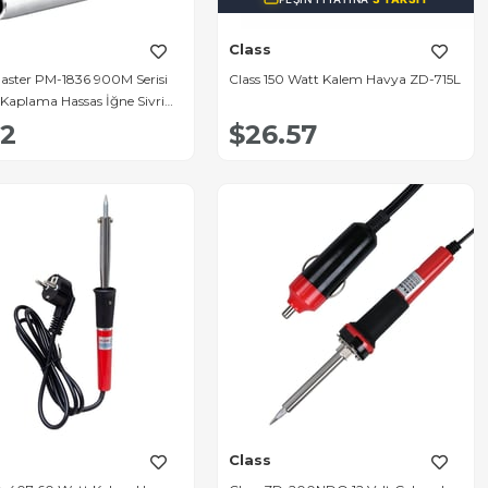
Class
ster PM-1836 900M Serisi
Class 150 Watt Kalem Havya ZD-715L
aplama Hassas İğne Sivri
cu - Hakko 936-852-803
82
$26.57
 Class MTX-01
Class