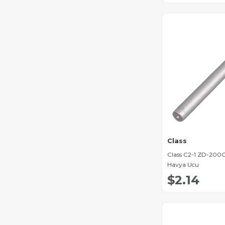
Class
Class C2-1 ZD-200C
Havya Ucu
$2.14