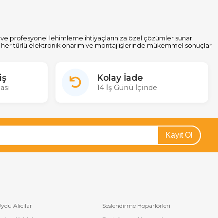
 ve profesyonel lehimleme ihtiyaçlarınıza özel çözümler sunar.
lass, her türlü elektronik onarım ve montaj işlerinde mükemmel sonuçlar
as elektronik devreler üzerinde yüksek kalite lehimleme işlemleri
kullanım deneyimi sunar. İster profesyonel bir teknisyen olun, ister
iş
Kolay İade
e edebilirsiniz.
ası
14 İş Günü İçinde
Kayıt Ol
ydu Alıcılar
Seslendirme Hoparlörleri