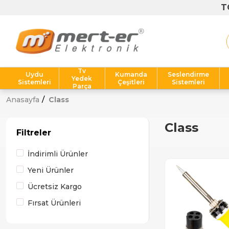
T
Tv
Uydu
Kumanda
Seslendirme
Yedek
Sistemleri
Çeşitleri
Sistemleri
Parça
Anasayfa
Class
Class
Filtreler
İndirimli Ürünler
Yeni Ürünler
Ücretsiz Kargo
Fırsat Ürünleri