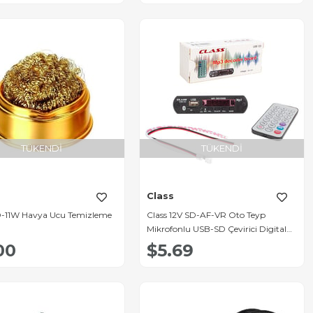
TÜKENDI
TÜKENDI
Class
D-11W Havya Ucu Temizleme
Class 12V SD-AF-VR Oto Teyp
Mikrofonlu USB-SD Çevirici Digital
Player Board USB-123
00
$5.69