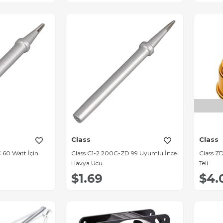
Class
Class
 60 Watt İçin
Class C1-2 200C-ZD 99 Uyumlu İnce
Class Z
Havya Ucu
Teli
$1.69
$4.