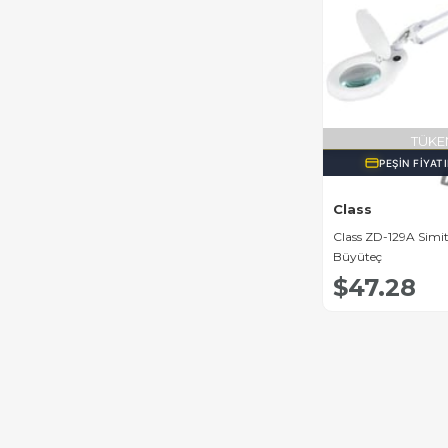
TÜKE
PEŞIN FIYAT
Class
Class ZD-129A Simit
Büyüteç
$47.28