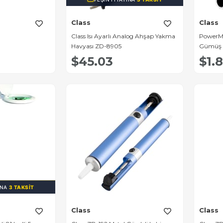
Class
Class
Class Isı Ayarlı Analog Ahşap Yakma
PowerMa
Havyası ZD-8905
Gümüş K
Havya U
$45.03
$1.
MT-01 -
INA
3 TAKSIT
Class
Class