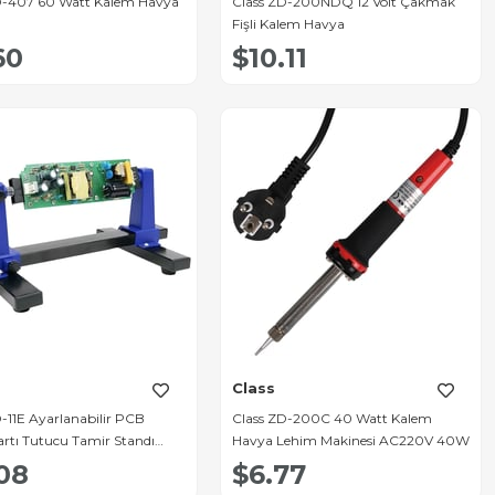
D-407 60 Watt Kalem Havya
Class ZD-200NDQ 12 Volt Çakmak
Fişli Kalem Havya
60
$10.11
Class
-11E Ayarlanabilir PCB
Class ZD-200C 40 Watt Kalem
utucu Tamir Standı
Havya Lehim Makinesi AC220V 40W
 Board Clamping Kit)
.08
$6.77