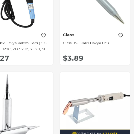
Class
edek Havya Kalemi Sapı (ZD-
Class B5-1 Kalın Havya Ucu
D-929C, ZD-929Y, SL-20, SL-
.27
$3.89
PEŞIN FIYATINA
3 TAKSIT