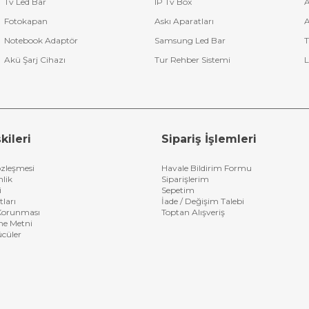
Tv Led Bar
IP Tv Box
A
Fotokapan
Askı Aparatları
A
Notebook Adaptör
Samsung Led Bar
T
Akü Şarj Cihazı
Tur Rehber Sistemi
L
kileri
Sipariş İşlemleri
özleşmesi
Havale Bildirim Formu
nlik
Siparişlerim
i
Sepetim
tları
İade / Değişim Talebi
n Korunması
Toptan Alışveriş
me Metni
ücüler