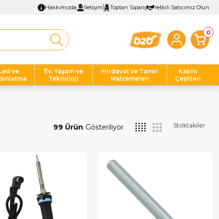
Hakkımızda
İletişim
Toptan Sipariş
Yetkili Satıcımız Olun
0
Led ve
Ev, Yaşam ve
Hırdavat ve Tamir
Kablo
dınlatma
Teknoloji
Malzemeleri
Çeşitleri
Stoktakiler
99 Ürün