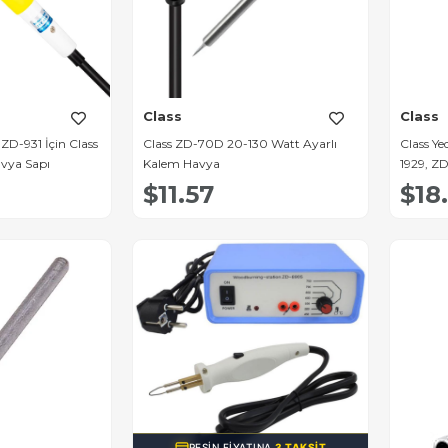
Class
Class
ZD-931 İçin Class
Class ZD-70D 20-130 Watt Ayarlı
Class Y
avya Sapı
Kalem Havya
1929, Z
30)
$11.57
$18
PEŞIN FIYATINA
3 TAKSIT