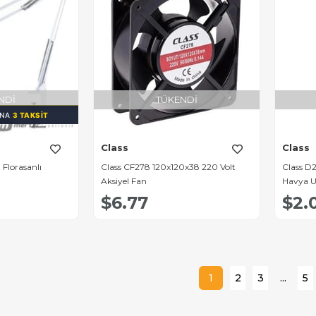
NDI
TÜKENDI
INA
3 TAKSIT
Class
Class
 Florasanlı
Class CF278 120x120x38 220 Volt
Class D
Aksiyel Fan
Havya U
$6.77
$2.
1
2
3
...
5