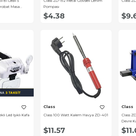
 81 Ledli 5
Class ZD-192 Metal Gövdeli Lehim
Class Z
krobat Masa
Pompası
$4.38
$9.
INA
3 TAKSIT
Class
Class
i Led Işıklı Kafa
Class 100 Watt Kalem Havya ZD-401
Class ZD
Devre Kartı T
(Circuit
$11.57
$11