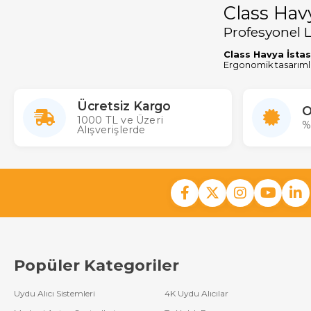
Class Havy
Profesyonel
Class Havya İstas
Ergonomik tasarımlar
elde etmenizi sağla
Class havya istasyon
Ücretsiz Kargo
yapmanızı sağlar. Da
O
hobi olarak elektron
1000 TL ve Üzeri
%
Alışverişlerde
Popüler Kategoriler
Uydu Alıcı Sistemleri
4K Uydu Alıcılar