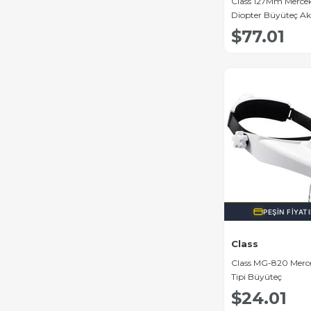
Class 127Mm Mercekli
Diopter Büyüteç A
Lambası MG-1815
$77.01
PEŞIN FIYAT
Class
Class MG-820 Mercekl
Tipi Büyüteç
$24.01