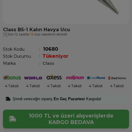
Class B5-1 Kalın Havya Ucu
Son 12 saatte
12
kişi sepetine ekledi!
10680
Stok Kodu
Tükeniyor
Stok Durumu
:
Marka
:
Class
4 Taksit
4 Taksit
4 Taksit
4 Taksit
4 Taksit
4 Taksit
Şimdi vereceğin sipariş
En Geç Pazartesi
Kargoda!
1000 TL ve üzeri alışverişlerde
KARGO BEDAVA