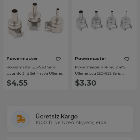
Powermaster
Powermaster
Powermaster ZD-968 Serisi
Powermaster PM-14612 4\'lü
Uyumlu 3’lü Set Havya Üfleme
Üfleme Ucu (ZD-952 Serisi
Ucu
Uyumlu)
$4.55
$3.30
Ücretsiz Kargo
1000 TL ve Üzeri Alışverişlerde