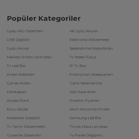
Popüler Kategoriler
Uydu Alıcı Sistemleri
4K Uydu Alıcılar
LNB Çeşitleri
Elektronik Malzemeler
Uydu Alıcılar
Seslendirme Hoparlörleri
Merkezi Anten Santralleri
Tv Yedek Parça
Tv Led Bar
IP Tv Box
Anten Kabloları
Enstrüman Aksesuarları
Çanak Anten
Cami Seslendirme
Fotokapan
Askı Aparatları
Access Point
İnvertör Fiyatları
Kuru Aküler
Akım Korumalı Prizler
Notebook Adaptör
Samsung Led Bar
Tv Tamir Malzemeleri
Tırnak Masa Lambası
Güvenlik Sistemleri
Tv Panel Değişimi