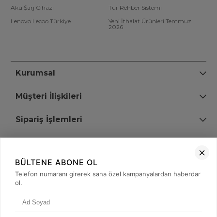
Akü Şarj Cihazı
Tur Rehber Sistemi
Lenovo Lecoo Türkiye
Yeni İthalat Ürünleri Temmuz
2026
Kurumsal
Müşteri İlişkileri
Sipariş İşlemleri
Bize Ulaşın
BÜLTENE ABONE OL
+90 (850) 473 08 08
Telefon numaranı girerek sana özel kampanyalardan haberdar
ol.
Tevfik Bey Mah. Dr. Ali Demir Cd. No:51 Kat:2 Kobi İş Merkezi
Küçükçekmece / İstanbul