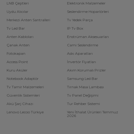
LNB Çeşitleri
Elektronik Malzemeler
Uydu Alıcılar
Seslendirme Hoparlörleri
Merkezi Anten Santralleri
Tv Yedek Parça
Tv Led Bar
IP Tv Box
Anten Kabloları
Enstrüman Aksesuarları
Çanak Anten
Cami Seslendirme
Fotokapan
Askı Aparatları
Access Point
İnvertör Fiyatları
Kuru Aküler
Akım Korumalı Prizler
Notebook Adaptör
Samsung Led Bar
Tv Tamir Malzemeleri
Tırnak Masa Lambası
Güvenlik Sistemleri
Tv Panel Değişimi
Akü Şarj Cihazı
Tur Rehber Sistemi
Lenovo Lecoo Türkiye
Yeni İthalat Ürünleri Temmuz
2026