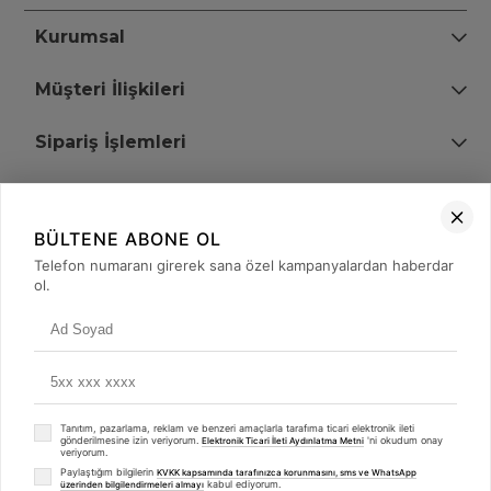
Kurumsal
Müşteri İlişkileri
Sipariş İşlemleri
Bize Ulaşın
BÜLTENE ABONE OL
+90 (850) 473 08 08
Telefon numaranı girerek sana özel kampanyalardan haberdar
ol.
Tevfik Bey Mah. Dr. Ali Demir Cd. No:51 Kat:2 Kobi İş Merkezi
Küçükçekmece / İstanbul
Tanıtım, pazarlama, reklam ve benzeri amaçlarla tarafıma ticari elektronik ileti
gönderilmesine izin veriyorum.
'ni okudum onay
Elektronik Ticari İleti Aydınlatma Metni
veriyorum.
Paylaştığım bilgilerin
KVKK kapsamında tarafınızca korunmasını, sms ve WhatsApp
kabul ediyorum.
üzerinden bilgilendirmeleri almayı