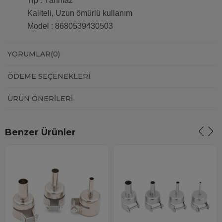
Tip : Yanmaz
Kaliteli, Uzun ömürlü kullanım
Model : 8680539430503
YORUMLAR
(0)
ÖDEME SEÇENEKLERI
ÜRÜN ÖNERILERI
Benzer Ürünler