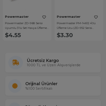
Powermaster
Powermaster
Powermaster ZD-968 Serisi
Powermaster PM-14612 4\'lü
Uyumlu 3’lü Set Havya Üfleme
Üfleme Ucu (ZD-952 Serisi
Ucu
Uyumlu)
$4.55
$3.30
Ücretsiz Kargo
1000 TL ve Üzeri Alışverişlerde
Orijinal Ürünler
%100 Sertifikalı