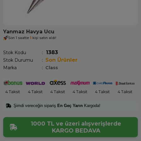
Yanmaz Havya Ucu
Son 1 saatte
1
kişi satın aldı!
1383
Stok Kodu
Son Ürünler
Stok Durumu
:
Marka
:
Class
4 Taksit
4 Taksit
4 Taksit
4 Taksit
4 Taksit
4 Taksit
Şimdi vereceğin sipariş
En Geç Yarın
Kargoda!
1000 TL ve üzeri alışverişlerde
KARGO BEDAVA