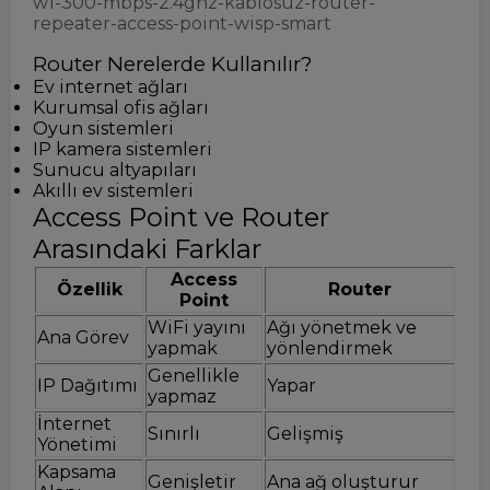
w1-300-mbps-2.4ghz-kablosuz-router-
repeater-access-point-wisp-smart
Router Nerelerde Kullanılır?
Ev internet ağları
Kurumsal ofis ağları
Oyun sistemleri
IP kamera sistemleri
Sunucu altyapıları
Akıllı ev sistemleri
Access Point ve Router
Arasındaki Farklar
Access
Özellik
Router
Point
WiFi yayını
Ağı yönetmek ve
Ana Görev
yapmak
yönlendirmek
Genellikle
IP Dağıtımı
Yapar
yapmaz
İnternet
Sınırlı
Gelişmiş
Yönetimi
Kapsama
Genişletir
Ana ağ oluşturur