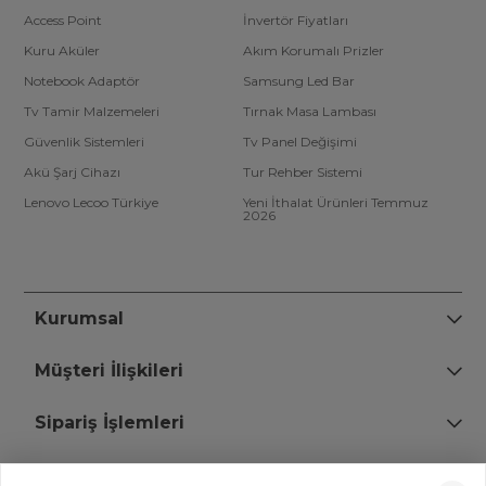
Access Point
İnvertör Fiyatları
Kuru Aküler
Akım Korumalı Prizler
Notebook Adaptör
Samsung Led Bar
Tv Tamir Malzemeleri
Tırnak Masa Lambası
Güvenlik Sistemleri
Tv Panel Değişimi
Akü Şarj Cihazı
Tur Rehber Sistemi
Lenovo Lecoo Türkiye
Yeni İthalat Ürünleri Temmuz
2026
Kurumsal
Müşteri İlişkileri
Sipariş İşlemleri
Bize Ulaşın