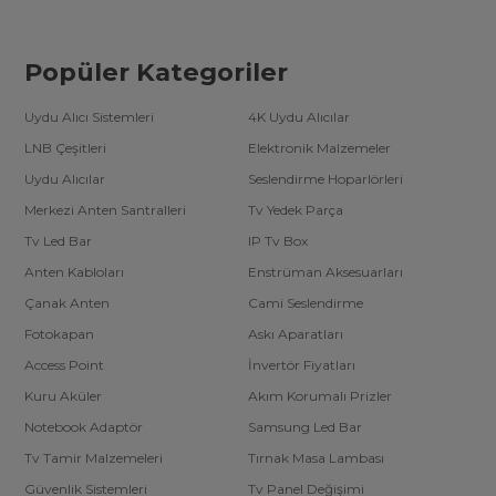
Popüler Kategoriler
Uydu Alıcı Sistemleri
4K Uydu Alıcılar
LNB Çeşitleri
Elektronik Malzemeler
Uydu Alıcılar
Seslendirme Hoparlörleri
Merkezi Anten Santralleri
Tv Yedek Parça
Tv Led Bar
IP Tv Box
Anten Kabloları
Enstrüman Aksesuarları
Çanak Anten
Cami Seslendirme
Fotokapan
Askı Aparatları
Access Point
İnvertör Fiyatları
Kuru Aküler
Akım Korumalı Prizler
Notebook Adaptör
Samsung Led Bar
Tv Tamir Malzemeleri
Tırnak Masa Lambası
Güvenlik Sistemleri
Tv Panel Değişimi