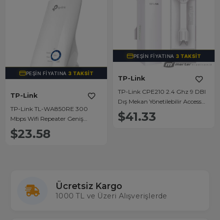
PEŞIN FIYATINA
3 TAKSIT
PEŞIN FIYATINA
3 TAKSIT
TP-Link
TP-Link CPE210 2.4 Ghz 9 DBI
TP-Link
Dış Mekan Yönetilebilir Access
TP-Link TL-WA850RE 300
Point
$41.33
Mbps Wifi Repeater Geniş
Menzil
$23.58
Ücretsiz Kargo
1000 TL ve Üzeri Alışverişlerde