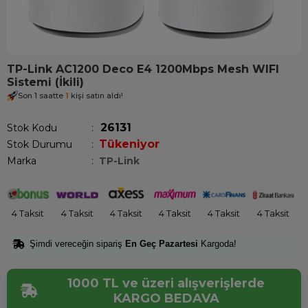
TP-Link AC1200 Deco E4 1200Mbps Mesh WIFI
Sistemi (İkili)
Son 1 saatte
1
kişi satın aldı!
26131
Stok Kodu
Tükeniyor
Stok Durumu
:
Marka
:
TP-Link
4 Taksit
4 Taksit
4 Taksit
4 Taksit
4 Taksit
4 Taksit
Şimdi vereceğin sipariş
En Geç Pazartesi
Kargoda!
1000 TL ve üzeri alışverişlerde
KARGO BEDAVA