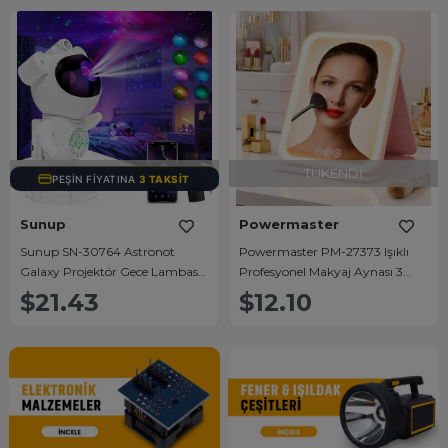
TÜKENDI
TÜKENDI
PEŞIN FIYATINA
3 TAKSIT
Sunup
Powermaster
Sunup SN-30764 Astronot
Powermaster PM-27373 Işıklı
Galaxy Projektör Gece Lambası
Profesyonel Makyaj Aynası 3
Uzaktan Kumandalı Bluetooth
Renk Modlu Şarjlı Katlanabilir
$21.43
$12.10
Hoparlörlü