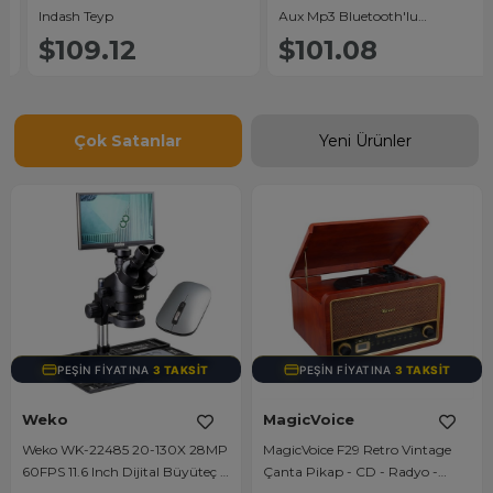
Indash Teyp
Aux Mp3 Bluetooth'lu
Mekaniksiz Oto Teyp 4x50 Watt
$109.12
$101.08
Çok Satanlar
Yeni Ürünler
PEŞIN FIYATINA
3 TAKSIT
PEŞIN FIYATINA
3 TAKSIT
Weko
MagicVoice
Weko WK-22485 20-130X 28MP
MagicVoice F29 Retro Vintage
60FPS 11.6 Inch Dijital Büyüteç -
Çanta Pikap - CD - Radyo -