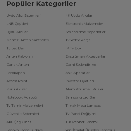
Popüler Kategoriler
En kaliteli telefon aksesuarları, kablolar, şarj cihazları, powerbankler
ve bluetooth hoparlörler gibi ihtiyaçlarınıza yönelik çevre birimleri
ve bilgisayar aksesuarları seçeneklerini sunuyoruz. Ayrıca gaming
Uydu Alıcı Sistemleri
4K Uydu Alıcılar
ekipmanları ile oyun dünyasında da en iyi performansı
sergileyebilirsiniz.
LNB Çeşitleri
Elektronik Malzemeler
Yerli ve Global E-ticaret Gücüyle Ulaşabileceğiniz
Uydu Alıcılar
Seslendirme Hoparlörleri
Elektronik Ürünler
Merkezi Anten Santralleri
Tv Yedek Parça
Elektronik toptancı olarak sadece İstanbul’da değil, dünya
genelinde de güçlü bir ağımız var. Her yıl 50’den fazla ülkeye
Tv Led Bar
IP Tv Box
gönderim yaparak, 20 binden fazla çeşit ürünü global pazara
sunuyoruz. İnternet üzerinden güvenilir alışveriş yapmanın keyfini
Anten Kabloları
Enstrüman Aksesuarları
çıkarabilirsiniz.
Çanak Anten
Cami Seslendirme
Güvenilir ve Kaliteli Ürünler
Fotokapan
Askı Aparatları
Yerli üretim ve milli markalarımız ile size en kaliteli ürünleri
Access Point
İnvertör Fiyatları
sunarken, aynı zamanda sürekli yenilikçi çözümler geliştirmeye
devam ediyoruz. Türkiye'deki ilk 3 elektronik toptancısından biri
Kuru Aküler
Akım Korumalı Prizler
olarak, hem yerli üretim hem de dışa bağımlı tedarikçi ağları
sayesinde sektördeki rekabeti sürekli olarak avantaja
Notebook Adaptör
Samsung Led Bar
dönüştürmekteyiz.
Tv Tamir Malzemeleri
Tırnak Masa Lambası
Tescilli Markalarımız
Güvenlik Sistemleri
Tv Panel Değişimi
Magicvoice
Akü Şarj Cihazı
Tur Rehber Sistemi
Powermaster
Weko
Lenovo Lecoo Türkiye
Yeni İthalat Ürünleri Temmuz