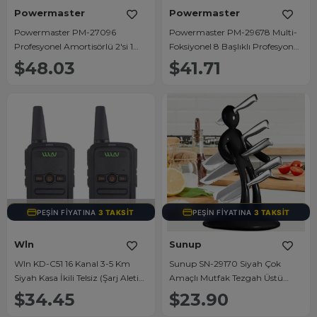
Powermaster
Powermaster
Powermaster PM-27096
Powermaster PM-29678 Multi-
Profesyonel Amortisörlü 2'si 1
Foksiyonel 8 Başlıklı Profesyonel
Arada Laptop ve Monitör Standı
Selülit Giderici ve Derin Doku
$48.03
$41.71
Masaj Aleti
TÜKENDI
PEŞIN FIYATINA
3 TAKSIT
PEŞIN FIYATINA
3 TAKSIT
Wln
Sunup
Wln KD-C51 16 Kanal 3-5 Km
Sunup SN-29170 Siyah Çok
Siyah Kasa İkili Telsiz (Şarj Aleti
Amaçlı Mutfak Tezgah Üstü
Dahil)
Bıçak Tutucu Stand Organizer
$34.45
$23.90