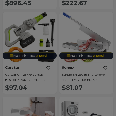
Trinoküler Mikroskop
Bluetooth - Aux - USB Mp3
$896.45
$222.67
Çalar
PEŞIN FIYATINA
3 TAKSIT
PEŞIN FIYATINA
3 TAKSIT
Carstar
Sunup
Carstar CR-25779 Yüksek
Sunup SN-29958 Profesyonel
Basınçlı Beyaz Oto Yıkama
Manuel Et ve Kemik Kesme
Makinesi
Dilimleme Aleti
$97.04
$81.07