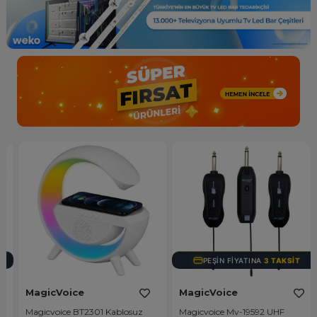
PEŞIN FIYATINA
3 TAKSIT
MagicVoice
MagicVoice
Magicvoice BT2301 Kablosuz
Magicvoice Mv-19592 UHF