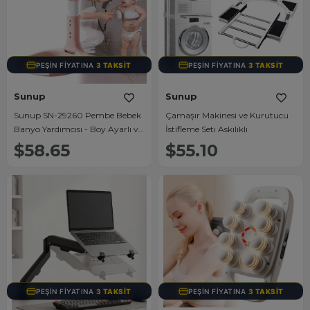
PEŞIN FIYATINA
3 TAKSIT
PEŞIN FIYATINA
3 TAKSIT
Sunup
Sunup
Sunup SN-29260 Pembe Bebek
Çamaşır Makinesi ve Kurutucu
Banyo Yardımcısı - Boy Ayarlı ve
İstifleme Seti Askılıklı
Ayaklı Yıkama Standı
$58.65
$55.10
PEŞIN FIYATINA
3 TAKSIT
PEŞIN FIYATINA
3 TAKSIT