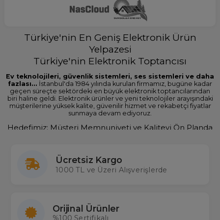
Parmaği Seti
$1.51
$1.04
Türkiye'nin En Geniş Elektronik Ürün
Yelpazesi
Türkiye'nin Elektronik Toptancısı
Ev teknolojileri, güvenlik sistemleri, ses sistemleri ve daha
fazlası...
İstanbul'da 1984 yılında kurulan firmamız, bugüne kadar
geçen süreçte sektördeki en büyük elektronik toptancılarından
biri haline geldi. Elektronik ürünler ve yeni teknolojiler arayışındaki
müşterilerine yüksek kalite, güvenilir hizmet ve rekabetçi fiyatlar
sunmaya devam ediyoruz.
Hedefimiz: Müşteri Memnuniyeti ve Kaliteyi Ön Planda
Tutmak
Gelişen teknolojiyi ve sektördeki yenilikleri takip ederek,
müşterilerimizin ihtiyaçlarına uygun elektronik ürünleri en hızlı ve
Ücretsiz Kargo
uygun fiyatlarla temin ediyoruz. İstanbul'dan başlayıp global
1000 TL ve Üzeri Alışverişlerde
pazarlara ulaşan firmamız, yerli üretim ile dünya çapında hizmet
vermektedir. Türkiye'nin en büyük elektronik toptancısı olmanın
gururunu taşırken, aynı zamanda
Weko
,
Powermaster
,
MagicVoice
gibi yerli markalar ile ekonomimize katkı
sağlamaktayız.
Orijinal Ürünler
Elektronik Ürün Çeşitlerimizle Her İhtiyaca Uygun
%100 Sertifikalı