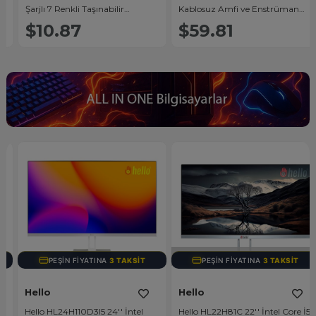
Şarjlı 7 Renkli Taşınabilir
Kablosuz Amfi ve Enstrüman
i
Hoparlör
Aksesuarı Üçlü Set
$10.87
$59.81
TÜKENDI
PEŞIN FIYATINA
3 TAKSIT
PEŞIN FIYATINA
3 TAKSIT
Hello
Hello
Hello HL24H110D3I5 24'' İntel
Hello HL22H81C 22'' İntel Core İ5