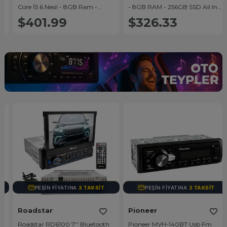
Core İ5 6.Nesil - 8GB Ram -
- 8GB RAM - 256GB SSD All In
256GB SSD All In One Bilgisayar
One Bilgisayar
$401.99
$326.33
PEŞIN FIYATINA
3 TAKSIT
PEŞIN FIYATINA
3 TAKSIT
Roadstar
Pioneer
Roadstar RD6100 7'' Bluetooth
Pioneer MVH-140BT Usb Fm