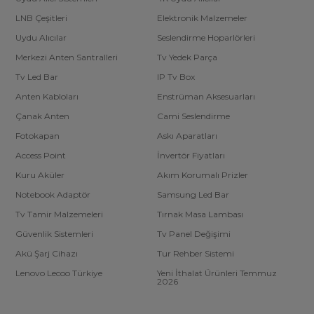
LNB Çeşitleri
Elektronik Malzemeler
Uydu Alıcılar
Seslendirme Hoparlörleri
Merkezi Anten Santralleri
Tv Yedek Parça
Tv Led Bar
IP Tv Box
Anten Kabloları
Enstrüman Aksesuarları
Çanak Anten
Cami Seslendirme
Fotokapan
Askı Aparatları
Access Point
İnvertör Fiyatları
Kuru Aküler
Akım Korumalı Prizler
Notebook Adaptör
Samsung Led Bar
Tv Tamir Malzemeleri
Tırnak Masa Lambası
Güvenlik Sistemleri
Tv Panel Değişimi
Akü Şarj Cihazı
Tur Rehber Sistemi
Lenovo Lecoo Türkiye
Yeni İthalat Ürünleri Temmuz
2026