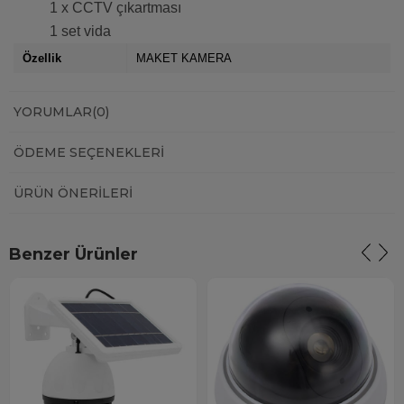
1 x CCTV çıkartması
1 set vida
Özellik
MAKET KAMERA
YORUMLAR
(0)
ÖDEME SEÇENEKLERI
ÜRÜN ÖNERILERI
Benzer Ürünler