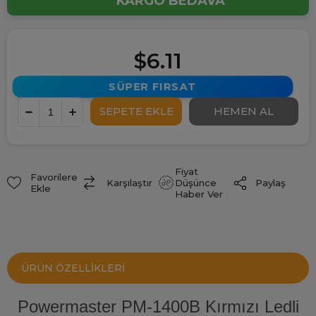
KARGO BEDAVA
$6.11
SÜPER FIRSAT
Fiyat
Favorilere
Paylaş
Karşılaştır
Düşünce
Ekle
Haber Ver
ÜRÜN ÖZELLIKLERI
Powermaster PM-1400B Kırmızı Ledli