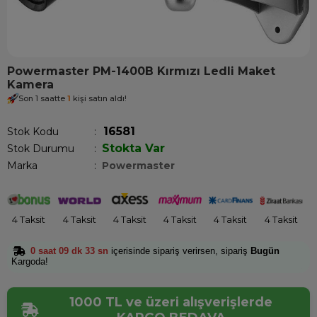
Powermaster PM-1400B Kırmızı Ledli Maket
Kamera
Son 1 saatte
1
kişi satın aldı!
16581
Stok Kodu
Stokta Var
Stok Durumu
:
Marka
:
Powermaster
4 Taksit
4 Taksit
4 Taksit
4 Taksit
4 Taksit
4 Taksit
0 saat 09 dk 33 sn
içerisinde sipariş verirsen, sipariş
Bugün
Kargoda!
1000 TL ve üzeri alışverişlerde