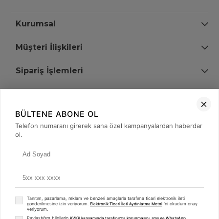
Kurumsal
Müşteri İlişkileri
Sipariş İşlemleri
Bize Ulaşın
BÜLTENE ABONE OL
+90 (850) 473 08 08
Telefon numaranı girerek sana özel kampanyalardan haberdar
ol.
Tevfik Bey Mah. Dr. Ali Demir Cd. No:51 Kat:2 Kobi İş Merkezi
Küçükçekmece / İstanbul
Tanıtım, pazarlama, reklam ve benzeri amaçlarla tarafıma ticari elektronik ileti
gönderilmesine izin veriyorum.
'ni okudum onay
Elektronik Ticari İleti Aydınlatma Metni
veriyorum.
Paylaştığım bilgilerin
KVKK kapsamında tarafınızca korunmasını, sms ve WhatsApp